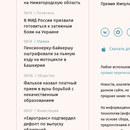
на Нижегородскую область
Премия Импул
08:19
/ Политика
В МИД России призвали
готовиться к затяжным
боям на Украине
08:18
/
Страна
Пенсионерку-байкершу
Скачать дл
оштрафовали за пьяную
езду на мотоцикле в
Башкирии
Любое использов
правил перепеч
08:08
/ Общество
Фальков назвал платный
Новости, аналити
прием в вузы борьбой с
данном сайте, не
некачественным
продаже каких-л
образованием
На информацион
08:07
/ Инвестиции
технологии (инф
«Евротранс» подтвердил
на основе сбора,
дефолт по выпуску
предпочтениям п
облигаций