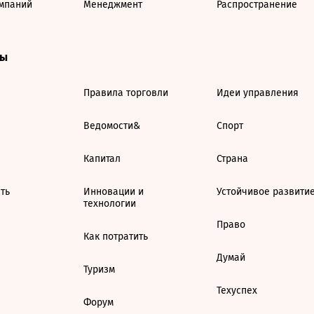
мпаний
Менеджмент
Распространение
ты
Правила торговли
Идеи управления
Ведомости&
Спорт
Капитал
Страна
ть
Инновации и
Устойчивое развити
технологии
Право
Как потратить
Думай
Туризм
Техуспех
Форум