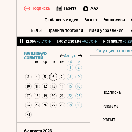
Подписка
Газета
MAX
Глобальные идеи
Бизнес
Экономика
ВЕДЫ
Правила торговли
Идеи управления
Г
Глобальные идеи
Бизнес
Экономик
CNY Бирж.
12,064
+0,61%
↑
IMOEX
2 308,96
+0,32%
↑
RTSI
898,78
+0,32%
Ситуация на топл
КАЛЕНДАРЬ
Август
СОБЫТИЙ
Пн
Вт
Ср
Чт
Пт
Сб
Вс
1
2
3
4
5
6
7
8
9
10
11
12
13
14
15
16
Подписка
17
18
19
20
21
22
23
24
25
26
27
28
29
30
Реклама
31
РФРИТ
6 августа 2026