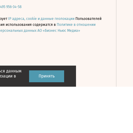
 495 956-34-58
ьзует
IP адреса, cookie и данные геолокации
Пользователей
овия использования содержатся в
Политике в отношении
персональных данных АО «Бизнес Ньюс Медиа»
ься данным
Принять
изации в