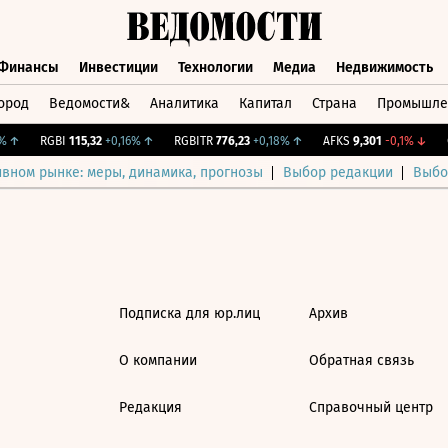
Финансы
Инвестиции
Технологии
Медиа
Недвижимость
ород
Ведомости&
Аналитика
Капитал
Страна
Промышле
а
Финансы
Инвестиции
Технологии
Медиа
Недвижимос
↑
RGBI
115,32
+0,16%
↑
RGBITR
776,23
+0,18%
↑
AFKS
9,301
-0,1%
↓
C
ивном рынке: меры, динамика, прогнозы
Выбор редакции
Выбо
Подписка для юр.лиц
Архив
О компании
Обратная связь
Редакция
Справочный центр