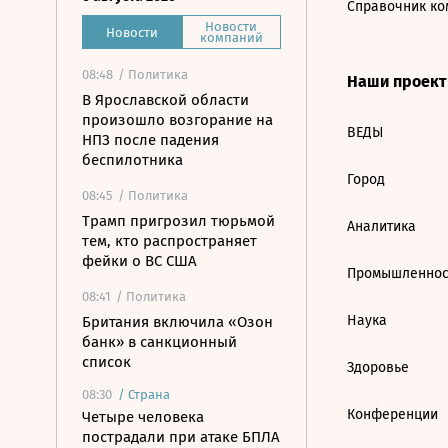
Справочник ко
Новости
Новости
компаний
08:48
/ Политика
Наши проек
В Ярославской области
произошло возгорание на
ВЕДЫ
НПЗ после падения
беспилотника
Город
08:45
/ Политика
Трамп пригрозил тюрьмой
Аналитика
тем, кто распространяет
фейки о ВС США
Промышленнос
08:41
/ Политика
Наука
Британия включила «Озон
банк» в санкционный
список
Здоровье
08:30
/
Страна
Конференции
Четыре человека
пострадали при атаке БПЛА