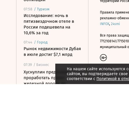
территории Росс
07:58
/
Туризм
Правила примене
Исследование: ночь в
рекламно-обменно
пятизвездочном отеле в
INFOX
,
24smi
России подешевела на
10,6% за год
Все права защищ
7712108141/7715010
07:44
/
Город
муниципальный окр
Рынок недвижимости Дубая
в июле достиг $7,1 млрд
07:39
/ Бизнес
На нашем сайте используются c
Хуснуллин предложил
сайтом, вы подтверждаете свое
проработать проект
соответствии с
Политикой в отн
железной дороги до
Индийского океана
07:36
/ Политика
Оверчук: товарооборот
России и Армении
сократился на две трети
07:28
/ Политика