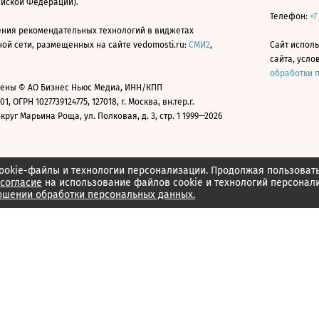
ийской Федерации).
Телефон:
+7
ния рекомендательных технологий в виджетах
й сети, размещенных на сайте vedomosti.ru:
СМИ2
,
Сайт испол
сайта, усл
обработки 
ены © АО Бизнес Ньюс Медиа, ИНН/КПП
01, ОГРН 1027739124775, 127018, г. Москва, вн.тер.г.
уг Марьина Роща, ул. Полковая, д. 3, стр. 1 1999—2026
ookie-файлы и технологии персонализации. Продолжая пользоват
согласие
на использование файлов cookie и технологий персонал
ошении обработки персональных данных.