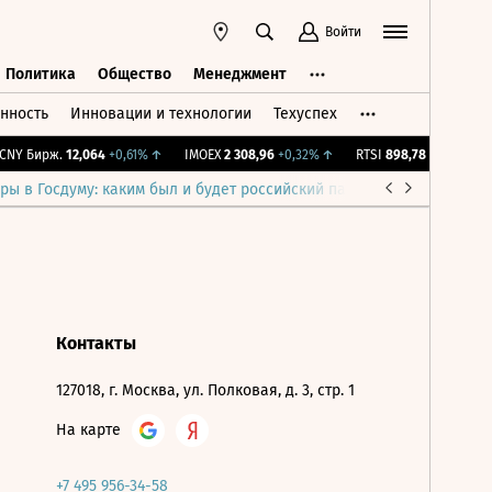
Войти
Политика
Общество
Менеджмент
нность
Инновации и технологии
Техуспех
ть
Политика
Общество
Менеджмент
NY Бирж.
12,064
+0,61%
↑
IMOEX
2 308,96
+0,32%
↑
RTSI
898,78
+0,32%
↑
ры в Госдуму: каким был и будет российский парламент
Война н
Контакты
127018, г. Москва, ул. Полковая, д. 3, стр. 1
На карте
+7 495 956-34-58