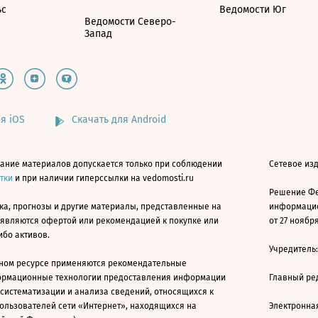
ьс
Ведомости Юг
Ведомости Северо-
Запад
я iOS
Скачать для Android
ание материалов допускается только при соблюдении
Сетевое изд
атки
и при наличии гиперссылки на vedomosti.ru
Решение Фе
ка, прогнозы и другие материалы, представленные на
информацио
 являются офертой или рекомендацией к покупке или
от 27 ноября
ибо активов.
Учредитель
ном ресурсе применяются рекомендательные
ормационные технологии предоставления информации
Главный ре
 систематизации и анализа сведений, относящихся к
ользователей сети «Интернет», находящихся на
Электронна