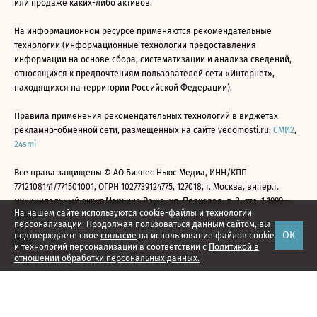
или продаже каких-либо активов.
На информационном ресурсе применяются рекомендательные
технологии (информационные технологии предоставления
информации на основе сбора, систематизации и анализа сведений,
относящихся к предпочтениям пользователей сети «Интернет»,
находящихся на территории Российской Федерации).
Правила применения рекомендательных технологий в виджетах
рекламно-обменной сети, размещенных на сайте vedomosti.ru:
СМИ2
,
24smi
Все права защищены © АО Бизнес Ньюс Медиа, ИНН/КПП
7712108141/771501001, ОГРН 1027739124775, 127018, г. Москва, вн.тер.г.
муниципальный округ Марьина Роща, ул. Полковая, д. 3, стр. 1 1999—
На нашем сайте используются cookie-файлы и технологии
2026
персонализации. Продолжая пользоваться данным сайтом, вы
ОК
подтверждаете свое
согласие
на использование файлов cookie
и технологий персонализации в соответствии с
Политикой в
отношении обработки персональных данных.