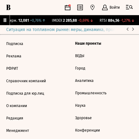
Войти
NY Бирж.
12,081
+0,76%
↑
IMOEX
2 285,88
-0,69%
↓
RTSI
884,56
-1,27%
↓
Ситуация на топливном рынке: меры, динамика, прогнозы
Выб
Наши проекты
Подписка
ВЕДЫ
Реклама
Город
РФРИТ
Аналитика
Справочник компаний
Промышленность
Подписка для юр.лиц
Наука
О компании
Здоровье
Редакция
Конференции
Менеджмент