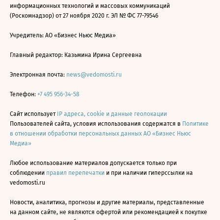
информационных технологий и массовых коммуникаций
(Роскомнадзор) от 27 ноября 2020 г. ЭЛ № ФС 77-79546
Учредитель: АО «Бизнес Ньюс Медиа»
Главный редактор: Казьмина Ирина Сергеевна
Электронная почта:
news@vedomosti.ru
Телефон:
+7 495 956-34-58
Сайт использует
IP адреса, cookie и данные геолокации
Пользователей сайта, условия использования содержатся в
Политике
в отношении обработки персональных данных АО «Бизнес Ньюс
Медиа»
Любое использование материалов допускается только при
соблюдении
правил перепечатки
и при наличии гиперссылки на
vedomosti.ru
Новости, аналитика, прогнозы и другие материалы, представленные
на данном сайте, не являются офертой или рекомендацией к покупке