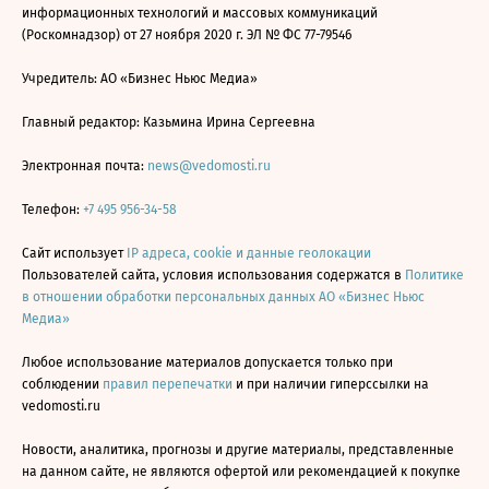
информационных технологий и массовых коммуникаций
(Роскомнадзор) от 27 ноября 2020 г. ЭЛ № ФС 77-79546
Учредитель: АО «Бизнес Ньюс Медиа»
Главный редактор: Казьмина Ирина Сергеевна
Электронная почта:
news@vedomosti.ru
Телефон:
+7 495 956-34-58
Сайт использует
IP адреса, cookie и данные геолокации
Пользователей сайта, условия использования содержатся в
Политике
в отношении обработки персональных данных АО «Бизнес Ньюс
Медиа»
Любое использование материалов допускается только при
соблюдении
правил перепечатки
и при наличии гиперссылки на
vedomosti.ru
Новости, аналитика, прогнозы и другие материалы, представленные
на данном сайте, не являются офертой или рекомендацией к покупке