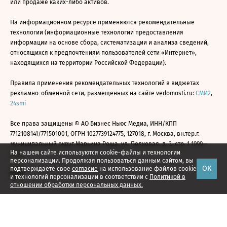
или продаже каких-либо активов.
На информационном ресурсе применяются рекомендательные
технологии (информационные технологии предоставления
информации на основе сбора, систематизации и анализа сведений,
относящихся к предпочтениям пользователей сети «Интернет»,
находящихся на территории Российской Федерации).
Правила применения рекомендательных технологий в виджетах
рекламно-обменной сети, размещенных на сайте vedomosti.ru:
СМИ2
,
24smi
Все права защищены © АО Бизнес Ньюс Медиа, ИНН/КПП
7712108141/771501001, ОГРН 1027739124775, 127018, г. Москва, вн.тер.г.
муниципальный округ Марьина Роща, ул. Полковая, д. 3, стр. 1 1999—
На нашем сайте используются cookie-файлы и технологии
2026
персонализации. Продолжая пользоваться данным сайтом, вы
ОК
подтверждаете свое
согласие
на использование файлов cookie
и технологий персонализации в соответствии с
Политикой в
отношении обработки персональных данных.