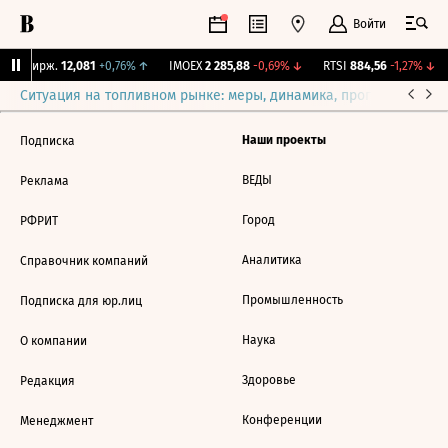
Войти
CNY Бирж.
12,081
+0,76%
↑
IMOEX
2 285,88
-0,69%
↓
RTSI
884,56
-1,27%
↓
Ситуация на топливном рынке: меры, динамика, прогнозы
Выб
Наши проекты
Подписка
ВЕДЫ
Реклама
Город
РФРИТ
Аналитика
Справочник компаний
Промышленность
Подписка для юр.лиц
Наука
О компании
Здоровье
Редакция
Конференции
Менеджмент