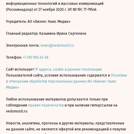
информационных технологий и массовых коммуникаций
(Роскомнадзор) от 27 ноября 2020 г. ЭЛ № ФС 77-79546
Учредитель: АО «Бизнес Ньюс Медиа»
Главный редактор: Казьмина Ирина Сергеевна
Электронная почта:
news@vedomosti.ru
Телефон:
+7 495 956-34-58
Сайт использует
IP адреса, cookie и данные геолокации
Пользователей сайта, условия использования содержатся в
Политике
в отношении обработки персональных данных АО «Бизнес Ньюс
Медиа»
Любое использование материалов допускается только при
соблюдении
правил перепечатки
и при наличии гиперссылки на
vedomosti.ru
Новости, аналитика, прогнозы и другие материалы, представленные
на данном сайте, не являются офертой или рекомендацией к покупке