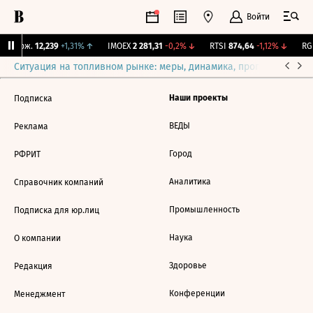
Войти
Y Бирж.
12,239
+1,31%
↑
IMOEX
2 281,31
-0,2%
↓
RTSI
874,64
-1,12%
↓
RGB
Ситуация на топливном рынке: меры, динамика, прогнозы
Выб
Наши проекты
Подписка
ВЕДЫ
Реклама
Город
РФРИТ
Аналитика
Справочник компаний
Промышленность
Подписка для юр.лиц
Наука
О компании
Здоровье
Редакция
Конференции
Менеджмент