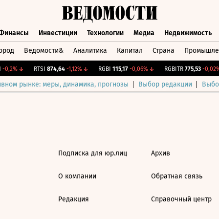
Финансы
Инвестиции
Технологии
Медиа
Недвижимость
ород
Ведомости&
Аналитика
Капитал
Страна
Промышле
а
Финансы
Инвестиции
Технологии
Медиа
Недвижимос
-0,2%
↓
RTSI
874,64
-1,12%
↓
RGBI
115,17
-0,06%
↓
RGBITR
775,53
-0,02%
ивном рынке: меры, динамика, прогнозы
Выбор редакции
Выбо
Подписка для юр.лиц
Архив
О компании
Обратная связь
Редакция
Справочный центр