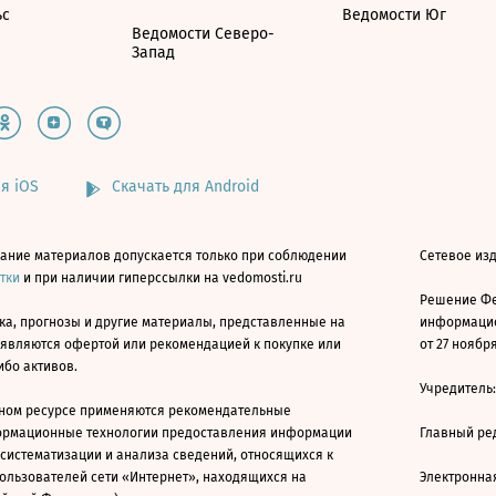
ьс
Ведомости Юг
Ведомости Северо-
Запад
я iOS
Скачать для Android
ание материалов допускается только при соблюдении
Сетевое изд
атки
и при наличии гиперссылки на vedomosti.ru
Решение Фе
ка, прогнозы и другие материалы, представленные на
информацио
 являются офертой или рекомендацией к покупке или
от 27 ноября
ибо активов.
Учредитель
ном ресурсе применяются рекомендательные
ормационные технологии предоставления информации
Главный ре
 систематизации и анализа сведений, относящихся к
ользователей сети «Интернет», находящихся на
Электронна