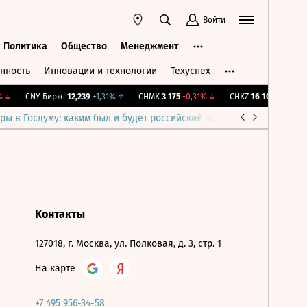
Войти
Политика
Общество
Менеджмент
нность
Инновации и технологии
Техуспех
ть
Политика
Общество
Менеджмент
↓
CNY Бирж.
12,239
+1,31%
↑
CHMK
3 175
-0,31%
↓
CHKZ
16 100
-0,62%
↓
ры в Госдуму: каким был и будет российский парламент
Война н
Контакты
127018, г. Москва, ул. Полковая, д. 3, стр. 1
На карте
+7 495 956-34-58