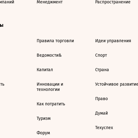
мпаний
Менеджмент
Распространение
ты
Правила торговли
Идеи управления
Ведомости&
Спорт
Капитал
Страна
ть
Инновации и
Устойчивое развити
технологии
Право
Как потратить
Думай
Туризм
Техуспех
Форум