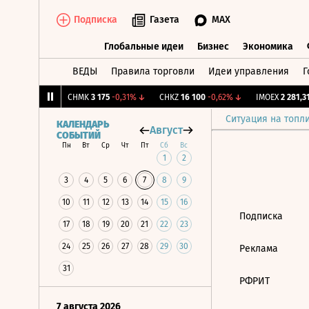
Подписка
Газета
MAX
Глобальные идеи
Бизнес
Экономика
ВЕДЫ
Правила торговли
Идеи управления
Г
Глобальные идеи
Бизнес
Экономик
,239
+1,31%
↑
CHMK
3 175
-0,31%
↓
CHKZ
16 100
-0,62%
↓
IMOEX
2 281,31
Ситуация на топл
КАЛЕНДАРЬ
Август
СОБЫТИЙ
Пн
Вт
Ср
Чт
Пт
Сб
Вс
1
2
3
4
5
6
7
8
9
10
11
12
13
14
15
16
Подписка
17
18
19
20
21
22
23
24
25
26
27
28
29
30
Реклама
31
РФРИТ
7 августа 2026