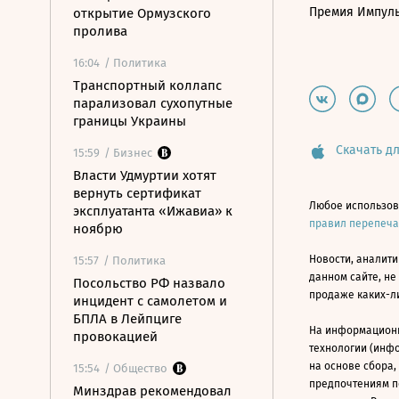
Премия Импул
открытие Ормузского
пролива
16:04
/ Политика
Транспортный коллапс
парализовал сухопутные
границы Украины
Скачать дл
15:59
/ Бизнес
Власти Удмуртии хотят
вернуть сертификат
Любое использов
эксплуатанта «Ижавиа» к
правил перепеч
ноябрю
Новости, аналити
15:57
/ Политика
данном сайте, не
Посольство РФ назвало
продаже каких-л
инцидент с самолетом и
БПЛА в Лейпциге
На информацион
провокацией
технологии (инф
на основе сбора,
15:54
/ Общество
предпочтениям п
Минздрав рекомендовал