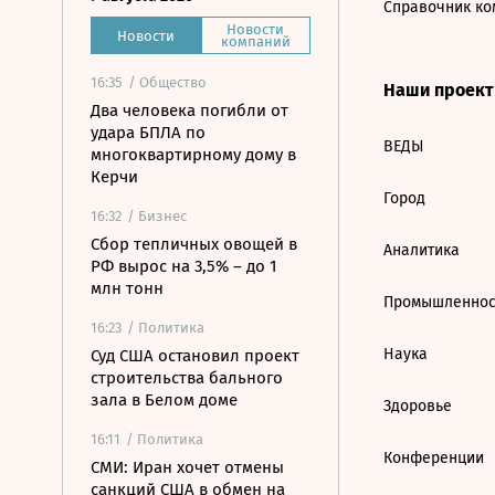
Справочник ко
Новости
Новости
компаний
16:35
/ Общество
Наши проек
Два человека погибли от
удара БПЛА по
ВЕДЫ
многоквартирному дому в
Керчи
Город
16:32
/ Бизнес
Сбор тепличных овощей в
Аналитика
РФ вырос на 3,5% – до 1
млн тонн
Промышленнос
16:23
/ Политика
Наука
Суд США остановил проект
строительства бального
зала в Белом доме
Здоровье
16:11
/ Политика
Конференции
СМИ: Иран хочет отмены
санкций США в обмен на