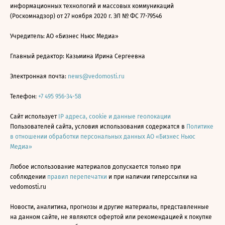
информационных технологий и массовых коммуникаций
(Роскомнадзор) от 27 ноября 2020 г. ЭЛ № ФС 77-79546
Учредитель: АО «Бизнес Ньюс Медиа»
Главный редактор: Казьмина Ирина Сергеевна
Электронная почта:
news@vedomosti.ru
Телефон:
+7 495 956-34-58
Сайт использует
IP адреса, cookie и данные геолокации
Пользователей сайта, условия использования содержатся в
Политике
в отношении обработки персональных данных АО «Бизнес Ньюс
Медиа»
Любое использование материалов допускается только при
соблюдении
правил перепечатки
и при наличии гиперссылки на
vedomosti.ru
Новости, аналитика, прогнозы и другие материалы, представленные
на данном сайте, не являются офертой или рекомендацией к покупке