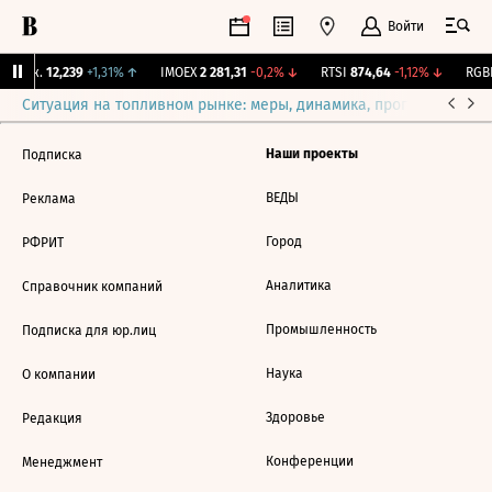
Войти
 Бирж.
12,239
+1,31%
↑
IMOEX
2 281,31
-0,2%
↓
RTSI
874,64
-1,12%
↓
RGBI
Ситуация на топливном рынке: меры, динамика, прогнозы
Выб
Наши проекты
Подписка
ВЕДЫ
Реклама
Город
РФРИТ
Аналитика
Справочник компаний
Промышленность
Подписка для юр.лиц
Наука
О компании
Здоровье
Редакция
Конференции
Менеджмент