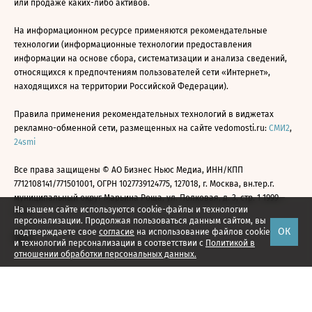
или продаже каких-либо активов.
На информационном ресурсе применяются рекомендательные
технологии (информационные технологии предоставления
информации на основе сбора, систематизации и анализа сведений,
относящихся к предпочтениям пользователей сети «Интернет»,
находящихся на территории Российской Федерации).
Правила применения рекомендательных технологий в виджетах
рекламно-обменной сети, размещенных на сайте vedomosti.ru:
СМИ2
,
24smi
Все права защищены © АО Бизнес Ньюс Медиа, ИНН/КПП
7712108141/771501001, ОГРН 1027739124775, 127018, г. Москва, вн.тер.г.
муниципальный округ Марьина Роща, ул. Полковая, д. 3, стр. 1 1999—
На нашем сайте используются cookie-файлы и технологии
2026
персонализации. Продолжая пользоваться данным сайтом, вы
ОК
подтверждаете свое
согласие
на использование файлов cookie
и технологий персонализации в соответствии с
Политикой в
отношении обработки персональных данных.