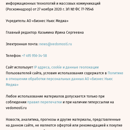
информационных технологий и массовых коммуникаций
(Роскомнадзор) от 27 ноября 2020 г. ЭЛ № ФС 77-79546
Учредитель: АО «Бизнес Ньюс Медиа»
Главный редактор: Казьмина Ирина Сергеевна
Электронная почта:
news@vedomosti.ru
Телефон:
+7 495 956-34-58
Сайт использует
IP адреса, cookie и данные геолокации
Пользователей сайта, условия использования содержатся в
Политике
в отношении обработки персональных данных АО «Бизнес Ньюс
Медиа»
Любое использование материалов допускается только при
соблюдении
правил перепечатки
и при наличии гиперссылки на
vedomosti.ru
Новости, аналитика, прогнозы и другие материалы, представленные
на данном сайте, не являются офертой или рекомендацией к покупке