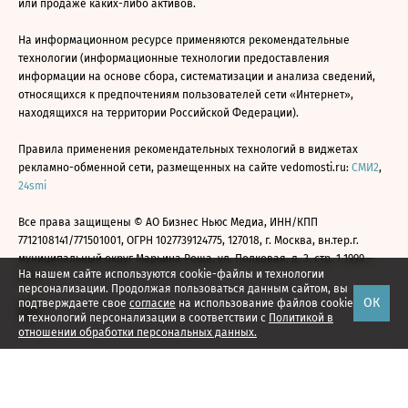
или продаже каких-либо активов.
На информационном ресурсе применяются рекомендательные
технологии (информационные технологии предоставления
информации на основе сбора, систематизации и анализа сведений,
относящихся к предпочтениям пользователей сети «Интернет»,
находящихся на территории Российской Федерации).
Правила применения рекомендательных технологий в виджетах
рекламно-обменной сети, размещенных на сайте vedomosti.ru:
СМИ2
,
24smi
Все права защищены © АО Бизнес Ньюс Медиа, ИНН/КПП
7712108141/771501001, ОГРН 1027739124775, 127018, г. Москва, вн.тер.г.
муниципальный округ Марьина Роща, ул. Полковая, д. 3, стр. 1 1999—
На нашем сайте используются cookie-файлы и технологии
2026
персонализации. Продолжая пользоваться данным сайтом, вы
ОК
подтверждаете свое
согласие
на использование файлов cookie
и технологий персонализации в соответствии с
Политикой в
отношении обработки персональных данных.