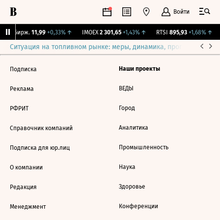
Войти
CNY Бирж.
11,99
+0,33%
↑
IMOEX
2 301,65
+1,43%
↑
RTSI
895,93
+1,68%
↑
Ситуация на топливном рынке: меры, динамика, прогнозы
Выб
Наши проекты
Подписка
ВЕДЫ
Реклама
Город
РФРИТ
Аналитика
Справочник компаний
Промышленность
Подписка для юр.лиц
Наука
О компании
Здоровье
Редакция
Конференции
Менеджмент