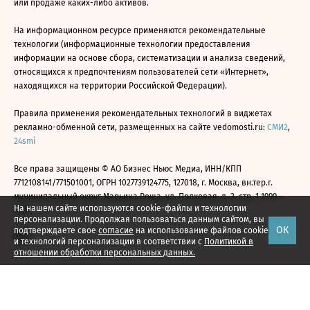
или продаже каких-либо активов.
На информационном ресурсе применяются рекомендательные
технологии (информационные технологии предоставления
информации на основе сбора, систематизации и анализа сведений,
относящихся к предпочтениям пользователей сети «Интернет»,
находящихся на территории Российской Федерации).
Правила применения рекомендательных технологий в виджетах
рекламно-обменной сети, размещенных на сайте vedomosti.ru:
СМИ2
,
24smi
Все права защищены © АО Бизнес Ньюс Медиа, ИНН/КПП
7712108141/771501001, ОГРН 1027739124775, 127018, г. Москва, вн.тер.г.
муниципальный округ Марьина Роща, ул. Полковая, д. 3, стр. 1 1999—
На нашем сайте используются cookie-файлы и технологии
2026
персонализации. Продолжая пользоваться данным сайтом, вы
ОК
подтверждаете свое
согласие
на использование файлов cookie
и технологий персонализации в соответствии с
Политикой в
отношении обработки персональных данных.