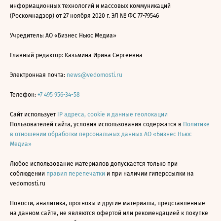
информационных технологий и массовых коммуникаций
(Роскомнадзор) от 27 ноября 2020 г. ЭЛ № ФС 77-79546
Учредитель: АО «Бизнес Ньюс Медиа»
Главный редактор: Казьмина Ирина Сергеевна
Электронная почта:
news@vedomosti.ru
Телефон:
+7 495 956-34-58
Сайт использует
IP адреса, cookie и данные геолокации
Пользователей сайта, условия использования содержатся в
Политике
в отношении обработки персональных данных АО «Бизнес Ньюс
Медиа»
Любое использование материалов допускается только при
соблюдении
правил перепечатки
и при наличии гиперссылки на
vedomosti.ru
Новости, аналитика, прогнозы и другие материалы, представленные
на данном сайте, не являются офертой или рекомендацией к покупке