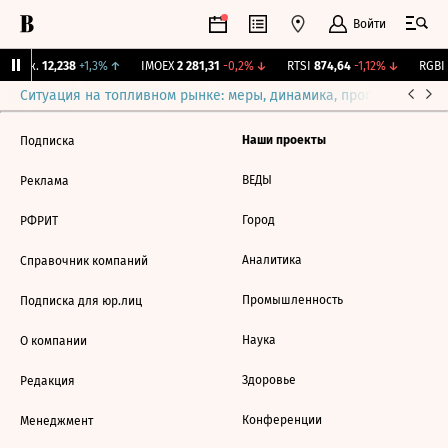
Войти
 Бирж.
12,238
+1,3%
↑
IMOEX
2 281,31
-0,2%
↓
RTSI
874,64
-1,12%
↓
RGBI
Ситуация на топливном рынке: меры, динамика, прогнозы
Выб
Наши проекты
Подписка
ВЕДЫ
Реклама
Город
РФРИТ
Аналитика
Справочник компаний
Промышленность
Подписка для юр.лиц
Наука
О компании
Здоровье
Редакция
Конференции
Менеджмент