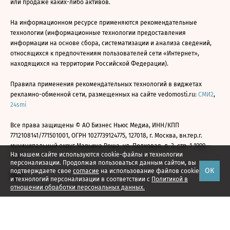
или продаже каких-либо активов.
На информационном ресурсе применяются рекомендательные
технологии (информационные технологии предоставления
информации на основе сбора, систематизации и анализа сведений,
относящихся к предпочтениям пользователей сети «Интернет»,
находящихся на территории Российской Федерации).
Правила применения рекомендательных технологий в виджетах
рекламно-обменной сети, размещенных на сайте vedomosti.ru:
СМИ2
,
24smi
Все права защищены © АО Бизнес Ньюс Медиа, ИНН/КПП
7712108141/771501001, ОГРН 1027739124775, 127018, г. Москва, вн.тер.г.
муниципальный округ Марьина Роща, ул. Полковая, д. 3, стр. 1 1999—
На нашем сайте используются cookie-файлы и технологии
2026
персонализации. Продолжая пользоваться данным сайтом, вы
ОК
подтверждаете свое
согласие
на использование файлов cookie
и технологий персонализации в соответствии с
Политикой в
отношении обработки персональных данных.