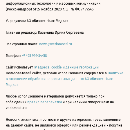
информационных технологий и массовых коммуникаций
(Роскомнадзор) от 27 ноября 2020 г. ЭЛ № ФС 77-79546
Учредитель: АО «Бизнес Ньюс Медиа»
Главный редактор: Казьмина Ирина Сергеевна
Электронная почта:
news@vedomosti.ru
Телефон:
+7 495 956-34-58
Сайт использует
IP адреса, cookie и данные геолокации
Пользователей сайта, условия использования содержатся в
Политике
в отношении обработки персональных данных АО «Бизнес Ньюс
Медиа»
Любое использование материалов допускается только при
соблюдении
правил перепечатки
и при наличии гиперссылки на
vedomosti.ru
Новости, аналитика, прогнозы и другие материалы, представленные
на данном сайте, не являются офертой или рекомендацией к покупке