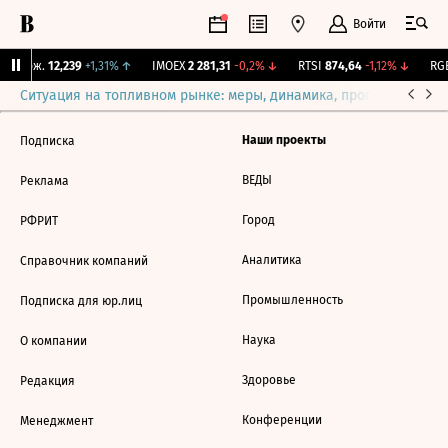
Войти
Y Бирж.
12,239
+1,31%
↑
IMOEX
2 281,31
-0,2%
↓
RTSI
874,64
-1,12%
↓
RGB
Ситуация на топливном рынке: меры, динамика, прогнозы
Выб
Наши проекты
Подписка
ВЕДЫ
Реклама
Город
РФРИТ
Аналитика
Справочник компаний
Промышленность
Подписка для юр.лиц
Наука
О компании
Здоровье
Редакция
Конференции
Менеджмент