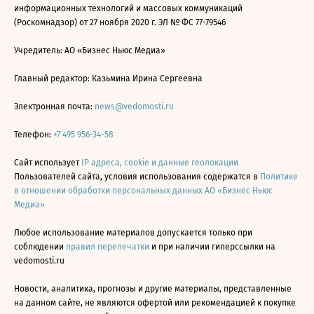
информационных технологий и массовых коммуникаций
(Роскомнадзор) от 27 ноября 2020 г. ЭЛ № ФС 77-79546
Учредитель: АО «Бизнес Ньюс Медиа»
Главный редактор: Казьмина Ирина Сергеевна
Электронная почта:
news@vedomosti.ru
Телефон:
+7 495 956-34-58
Сайт использует
IP адреса, cookie и данные геолокации
Пользователей сайта, условия использования содержатся в
Политике
в отношении обработки персональных данных АО «Бизнес Ньюс
Медиа»
Любое использование материалов допускается только при
соблюдении
правил перепечатки
и при наличии гиперссылки на
vedomosti.ru
Новости, аналитика, прогнозы и другие материалы, представленные
на данном сайте, не являются офертой или рекомендацией к покупке