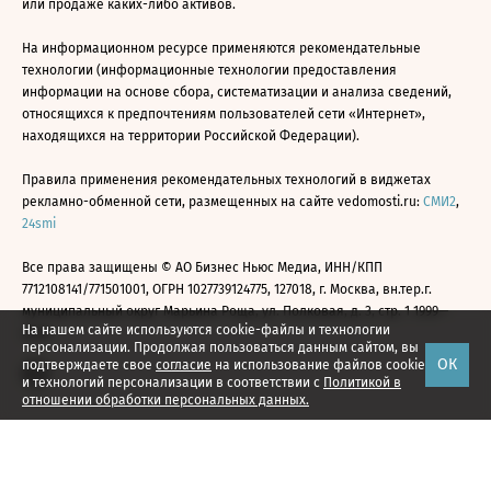
или продаже каких-либо активов.
На информационном ресурсе применяются рекомендательные
технологии (информационные технологии предоставления
информации на основе сбора, систематизации и анализа сведений,
относящихся к предпочтениям пользователей сети «Интернет»,
находящихся на территории Российской Федерации).
Правила применения рекомендательных технологий в виджетах
рекламно-обменной сети, размещенных на сайте vedomosti.ru:
СМИ2
,
24smi
Все права защищены © АО Бизнес Ньюс Медиа, ИНН/КПП
7712108141/771501001, ОГРН 1027739124775, 127018, г. Москва, вн.тер.г.
муниципальный округ Марьина Роща, ул. Полковая, д. 3, стр. 1 1999—
На нашем сайте используются cookie-файлы и технологии
2026
персонализации. Продолжая пользоваться данным сайтом, вы
ОК
подтверждаете свое
согласие
на использование файлов cookie
и технологий персонализации в соответствии с
Политикой в
отношении обработки персональных данных.