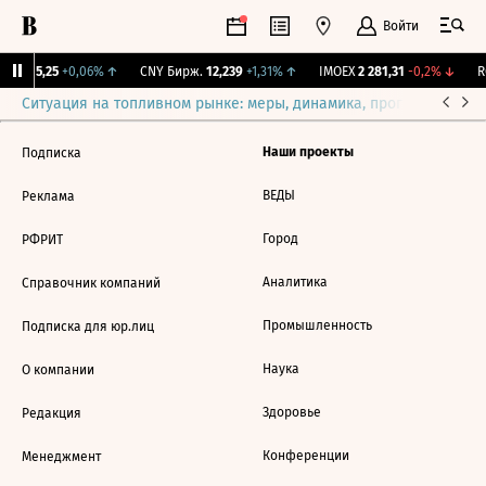
Войти
BI
115,25
+0,06%
↑
CNY Бирж.
12,239
+1,31%
↑
IMOEX
2 281,31
-0,2%
↓
RG
Ситуация на топливном рынке: меры, динамика, прогнозы
Выб
Наши проекты
Подписка
ВЕДЫ
Реклама
Город
РФРИТ
Аналитика
Справочник компаний
Промышленность
Подписка для юр.лиц
Наука
О компании
Здоровье
Редакция
Конференции
Менеджмент