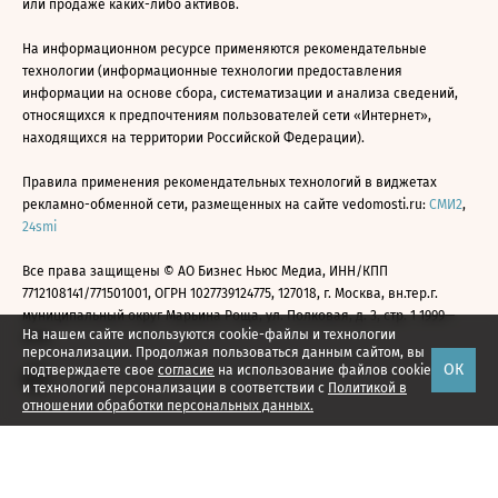
или продаже каких-либо активов.
На информационном ресурсе применяются рекомендательные
технологии (информационные технологии предоставления
информации на основе сбора, систематизации и анализа сведений,
относящихся к предпочтениям пользователей сети «Интернет»,
находящихся на территории Российской Федерации).
Правила применения рекомендательных технологий в виджетах
рекламно-обменной сети, размещенных на сайте vedomosti.ru:
СМИ2
,
24smi
Все права защищены © АО Бизнес Ньюс Медиа, ИНН/КПП
7712108141/771501001, ОГРН 1027739124775, 127018, г. Москва, вн.тер.г.
муниципальный округ Марьина Роща, ул. Полковая, д. 3, стр. 1 1999—
На нашем сайте используются cookie-файлы и технологии
2026
персонализации. Продолжая пользоваться данным сайтом, вы
ОК
подтверждаете свое
согласие
на использование файлов cookie
и технологий персонализации в соответствии с
Политикой в
отношении обработки персональных данных.