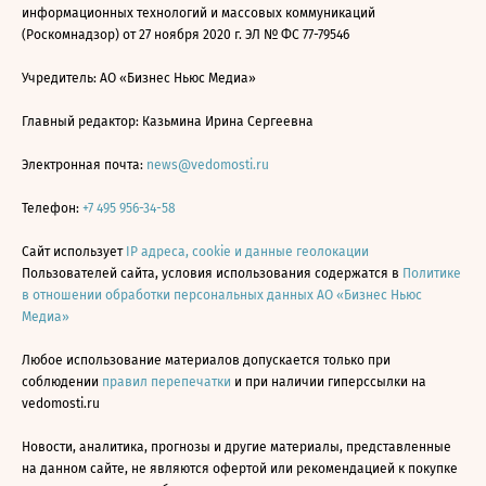
информационных технологий и массовых коммуникаций
(Роскомнадзор) от 27 ноября 2020 г. ЭЛ № ФС 77-79546
Учредитель: АО «Бизнес Ньюс Медиа»
Главный редактор: Казьмина Ирина Сергеевна
Электронная почта:
news@vedomosti.ru
Телефон:
+7 495 956-34-58
Сайт использует
IP адреса, cookie и данные геолокации
Пользователей сайта, условия использования содержатся в
Политике
в отношении обработки персональных данных АО «Бизнес Ньюс
Медиа»
Любое использование материалов допускается только при
соблюдении
правил перепечатки
и при наличии гиперссылки на
vedomosti.ru
Новости, аналитика, прогнозы и другие материалы, представленные
на данном сайте, не являются офертой или рекомендацией к покупке