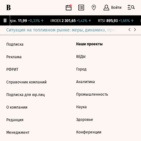
Войти
NY Бирж.
11,99
+0,33%
↑
IMOEX
2 301,65
+1,43%
↑
RTSI
895,93
+1,68%
↑
R
Ситуация на топливном рынке: меры, динамика, прогнозы
Выб
Наши проекты
Подписка
ВЕДЫ
Реклама
Город
РФРИТ
Аналитика
Справочник компаний
Промышленность
Подписка для юр.лиц
Наука
О компании
Здоровье
Редакция
Конференции
Менеджмент