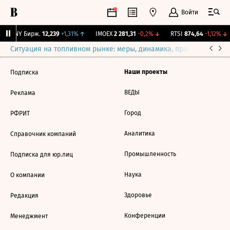
Войти
CNY Бирж.
12,239
+1,31%
↑
IMOEX
2 281,31
-0,2%
↓
RTSI
874,64
-1,12%
↓
Ситуация на топливном рынке: меры, динамика, прогнозы
Выб
Наши проекты
Подписка
ВЕДЫ
Реклама
Город
РФРИТ
Аналитика
Справочник компаний
Промышленность
Подписка для юр.лиц
Наука
О компании
Здоровье
Редакция
Конференции
Менеджмент