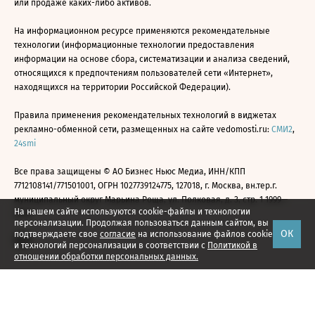
или продаже каких-либо активов.
На информационном ресурсе применяются рекомендательные
технологии (информационные технологии предоставления
информации на основе сбора, систематизации и анализа сведений,
относящихся к предпочтениям пользователей сети «Интернет»,
находящихся на территории Российской Федерации).
Правила применения рекомендательных технологий в виджетах
рекламно-обменной сети, размещенных на сайте vedomosti.ru:
СМИ2
,
24smi
Все права защищены © АО Бизнес Ньюс Медиа, ИНН/КПП
7712108141/771501001, ОГРН 1027739124775, 127018, г. Москва, вн.тер.г.
муниципальный округ Марьина Роща, ул. Полковая, д. 3, стр. 1 1999—
На нашем сайте используются cookie-файлы и технологии
2026
персонализации. Продолжая пользоваться данным сайтом, вы
ОК
подтверждаете свое
согласие
на использование файлов cookie
и технологий персонализации в соответствии с
Политикой в
отношении обработки персональных данных.