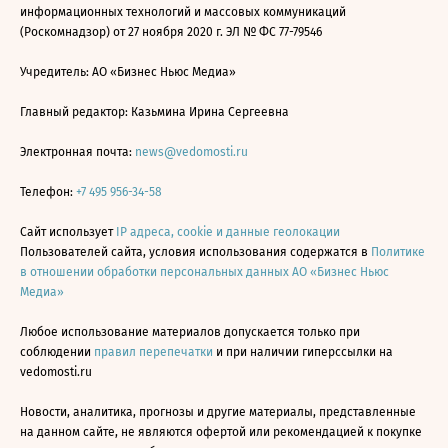
информационных технологий и массовых коммуникаций
(Роскомнадзор) от 27 ноября 2020 г. ЭЛ № ФС 77-79546
Учредитель: АО «Бизнес Ньюс Медиа»
Главный редактор: Казьмина Ирина Сергеевна
Электронная почта:
news@vedomosti.ru
Телефон:
+7 495 956-34-58
Сайт использует
IP адреса, cookie и данные геолокации
Пользователей сайта, условия использования содержатся в
Политике
в отношении обработки персональных данных АО «Бизнес Ньюс
Медиа»
Любое использование материалов допускается только при
соблюдении
правил перепечатки
и при наличии гиперссылки на
vedomosti.ru
Новости, аналитика, прогнозы и другие материалы, представленные
на данном сайте, не являются офертой или рекомендацией к покупке