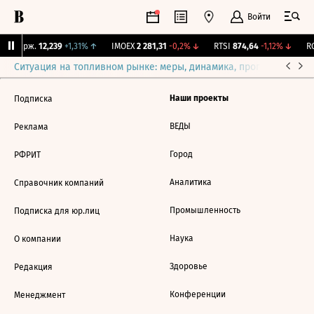
Войти
NY Бирж.
12,239
+1,31%
↑
IMOEX
2 281,31
-0,2%
↓
RTSI
874,64
-1,12%
↓
RG
Ситуация на топливном рынке: меры, динамика, прогнозы
Выб
Наши проекты
Подписка
ВЕДЫ
Реклама
Город
РФРИТ
Аналитика
Справочник компаний
Промышленность
Подписка для юр.лиц
Наука
О компании
Здоровье
Редакция
Конференции
Менеджмент