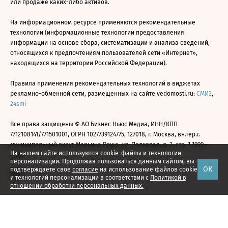
или продаже каких-либо активов.
На информационном ресурсе применяются рекомендательные
технологии (информационные технологии предоставления
информации на основе сбора, систематизации и анализа сведений,
относящихся к предпочтениям пользователей сети «Интернет»,
находящихся на территории Российской Федерации).
Правила применения рекомендательных технологий в виджетах
рекламно-обменной сети, размещенных на сайте vedomosti.ru:
СМИ2
,
24smi
Все права защищены © АО Бизнес Ньюс Медиа, ИНН/КПП
7712108141/771501001, ОГРН 1027739124775, 127018, г. Москва, вн.тер.г.
муниципальный округ Марьина Роща, ул. Полковая, д. 3, стр. 1 1999—
На нашем сайте используются cookie-файлы и технологии
2026
персонализации. Продолжая пользоваться данным сайтом, вы
ОК
подтверждаете свое
согласие
на использование файлов cookie
и технологий персонализации в соответствии с
Политикой в
отношении обработки персональных данных.