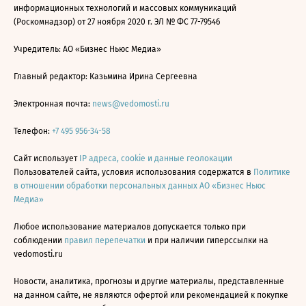
информационных технологий и массовых коммуникаций
(Роскомнадзор) от 27 ноября 2020 г. ЭЛ № ФС 77-79546
Учредитель: АО «Бизнес Ньюс Медиа»
Главный редактор: Казьмина Ирина Сергеевна
Электронная почта:
news@vedomosti.ru
Телефон:
+7 495 956-34-58
Сайт использует
IP адреса, cookie и данные геолокации
Пользователей сайта, условия использования содержатся в
Политике
в отношении обработки персональных данных АО «Бизнес Ньюс
Медиа»
Любое использование материалов допускается только при
соблюдении
правил перепечатки
и при наличии гиперссылки на
vedomosti.ru
Новости, аналитика, прогнозы и другие материалы, представленные
на данном сайте, не являются офертой или рекомендацией к покупке