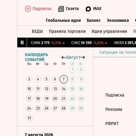
Подписка
Газета
MAX
Глобальные идеи
Бизнес
Экономика
ВЕДЫ
Правила торговли
Идеи управления
Г
Глобальные идеи
Бизнес
Экономик
2,239
+1,31%
↑
CHMK
3 175
-0,31%
↓
CHKZ
16 100
-0,62%
↓
IMOEX
2 281,31
Ситуация на топл
КАЛЕНДАРЬ
Август
СОБЫТИЙ
Пн
Вт
Ср
Чт
Пт
Сб
Вс
1
2
3
4
5
6
7
8
9
10
11
12
13
14
15
16
Подписка
17
18
19
20
21
22
23
24
25
26
27
28
29
30
Реклама
31
РФРИТ
7 августа 2026