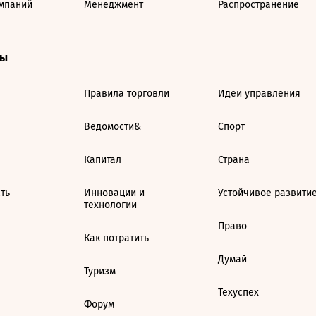
мпаний
Менеджмент
Распространение
ты
Правила торговли
Идеи управления
Ведомости&
Спорт
Капитал
Страна
ть
Инновации и
Устойчивое развити
технологии
Право
Как потратить
Думай
Туризм
Техуспех
Форум