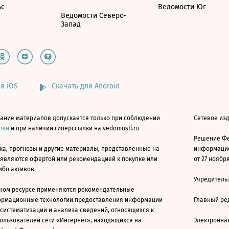
ьс
Ведомости Юг
Ведомости Северо-
Запад
я iOS
Скачать для Android
ание материалов допускается только при соблюдении
Сетевое изд
атки
и при наличии гиперссылки на vedomosti.ru
Решение Фе
ка, прогнозы и другие материалы, представленные на
информацио
 являются офертой или рекомендацией к покупке или
от 27 ноября
ибо активов.
Учредитель
ном ресурсе применяются рекомендательные
ормационные технологии предоставления информации
Главный ре
 систематизации и анализа сведений, относящихся к
ользователей сети «Интернет», находящихся на
Электронна