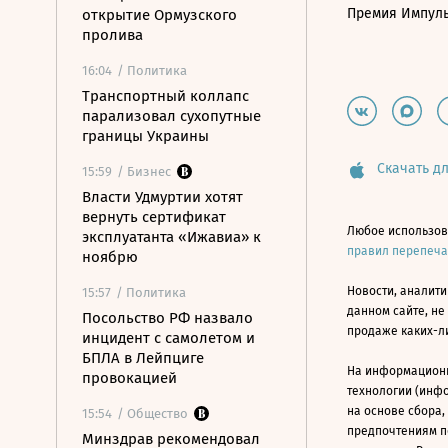
Премия Импул
открытие Ормузского
пролива
16:04
/ Политика
Транспортный коллапс
парализовал сухопутные
границы Украины
Скачать дл
15:59
/ Бизнес
Власти Удмуртии хотят
вернуть сертификат
Любое использов
эксплуатанта «Ижавиа» к
правил перепеч
ноябрю
Новости, аналити
15:57
/ Политика
данном сайте, не
Посольство РФ назвало
продаже каких-л
инцидент с самолетом и
БПЛА в Лейпциге
На информацион
провокацией
технологии (инф
на основе сбора,
15:54
/ Общество
предпочтениям п
Минздрав рекомендовал