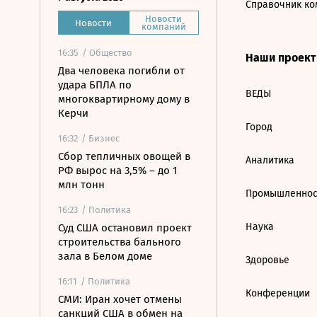
Справочник ко
Новости
Новости
компаний
16:35
/ Общество
Наши проек
Два человека погибли от
удара БПЛА по
ВЕДЫ
многоквартирному дому в
Керчи
Город
16:32
/ Бизнес
Сбор тепличных овощей в
Аналитика
РФ вырос на 3,5% – до 1
млн тонн
Промышленнос
16:23
/ Политика
Наука
Суд США остановил проект
строительства бального
зала в Белом доме
Здоровье
16:11
/ Политика
Конференции
СМИ: Иран хочет отмены
санкций США в обмен на