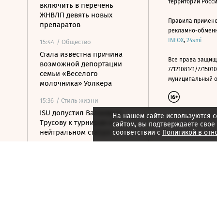
территории Росс
включить в перечень
ЖНВЛП девять новых
Правила примене
препаратов
рекламно-обменно
INFOX
,
24smi
15:44
/ Общество
Стала известна причина
Все права защищ
возможной депортации
7712108141/7715010
семьи «Веселого
муниципальный окр
молочника» Уолкера
15:36
/ Стиль жизни
ISU допустил Валиеву и
На нашем сайте используются c
Трусову к турнирам в
сайтом, вы подтверждаете свое
нейтральном статусе
соответствии с
Политикой в отн
15:25
/ Политика
Беспилотники атаковали
турецкий сухогруз у
Новороссийска
15:24
/ Бизнес
АНО ЦЭ предложила