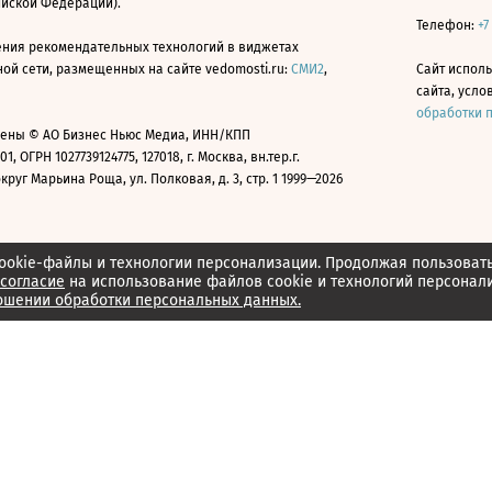
ийской Федерации).
Телефон:
+7
ния рекомендательных технологий в виджетах
й сети, размещенных на сайте vedomosti.ru:
СМИ2
,
Сайт испол
сайта, усл
обработки 
ены © АО Бизнес Ньюс Медиа, ИНН/КПП
01, ОГРН 1027739124775, 127018, г. Москва, вн.тер.г.
уг Марьина Роща, ул. Полковая, д. 3, стр. 1 1999—2026
ookie-файлы и технологии персонализации. Продолжая пользоват
согласие
на использование файлов cookie и технологий персонал
ошении обработки персональных данных.