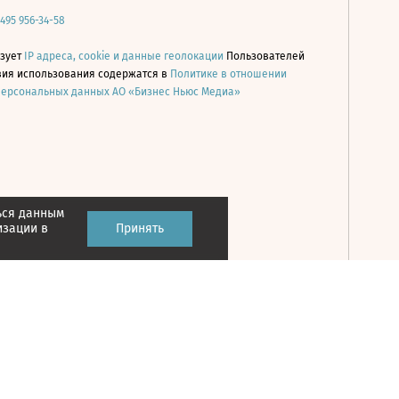
 495 956-34-58
ьзует
IP адреса, cookie и данные геолокации
Пользователей
овия использования содержатся в
Политике в отношении
персональных данных АО «Бизнес Ньюс Медиа»
ься данным
Принять
изации в