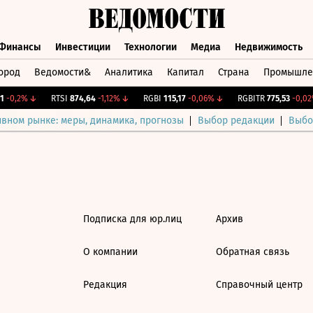
Финансы
Инвестиции
Технологии
Медиа
Недвижимость
ород
Ведомости&
Аналитика
Капитал
Страна
Промышле
а
Финансы
Инвестиции
Технологии
Медиа
Недвижимос
-0,2%
↓
RTSI
874,64
-1,12%
↓
RGBI
115,17
-0,06%
↓
RGBITR
775,53
-0,02%
ивном рынке: меры, динамика, прогнозы
Выбор редакции
Выбо
Подписка для юр.лиц
Архив
О компании
Обратная связь
Редакция
Справочный центр