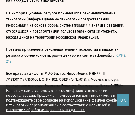
или продаже каких-либо активов.
На информационном ресурсе применяются рекомендательные
технологии (информационные технологии предоставления
информации на основе сбора, систематизации и анализа сведений,
относящихся к предпочтениям пользователей сети «Интернет»,
находящихся на территории Российской Федерации).
Правила применения рекомендательных технологий в виджетах
рекламно-обменной сети, размещенных на сайте vedomosti.ru:
СМИ2
,
24smi
Все права защищены © АО Бизнес Ньюс Медиа, ИНН/КПП
7712108141/771501001, ОГРН 1027739124775, 127018, г. Москва, вн.тер.г.
муниципальный округ Марьина Роща, ул. Полковая, д. 3, стр. 1 1999—
На нашем сайте используются cookie-файлы и технологии
2026
персонализации. Продолжая пользоваться данным сайтом, вы
ОК
подтверждаете свое
согласие
на использование файлов cookie
и технологий персонализации в соответствии с
Политикой в
отношении обработки персональных данных.