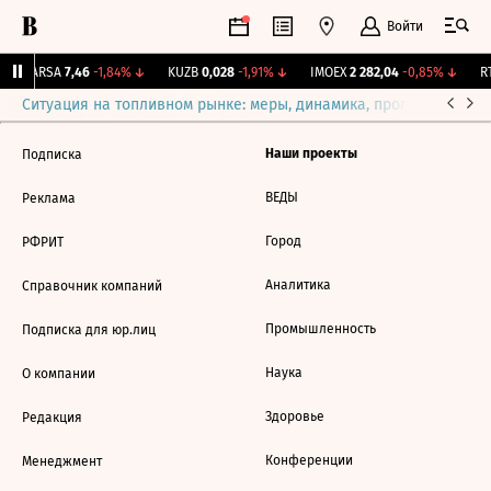
Войти
↑
ARSA
7,46
-1,84%
↓
KUZB
0,028
-1,91%
↓
IMOEX
2 282,04
-0,85%
↓
RT
Ситуация на топливном рынке: меры, динамика, прогнозы
Выб
Наши проекты
Подписка
ВЕДЫ
Реклама
Город
РФРИТ
Аналитика
Справочник компаний
Промышленность
Подписка для юр.лиц
Наука
О компании
Здоровье
Редакция
Конференции
Менеджмент