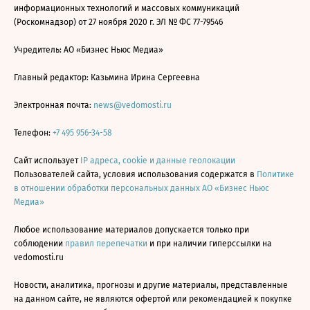
информационных технологий и массовых коммуникаций
(Роскомнадзор) от 27 ноября 2020 г. ЭЛ № ФС 77-79546
Учредитель: АО «Бизнес Ньюс Медиа»
Главный редактор: Казьмина Ирина Сергеевна
Электронная почта:
news@vedomosti.ru
Телефон:
+7 495 956-34-58
Сайт использует
IP адреса, cookie и данные геолокации
Пользователей сайта, условия использования содержатся в
Политике
в отношении обработки персональных данных АО «Бизнес Ньюс
Медиа»
Любое использование материалов допускается только при
соблюдении
правил перепечатки
и при наличии гиперссылки на
vedomosti.ru
Новости, аналитика, прогнозы и другие материалы, представленные
на данном сайте, не являются офертой или рекомендацией к покупке