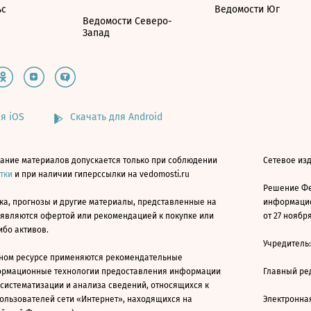
ьс
Ведомости Юг
Ведомости Северо-
Запад
я iOS
Скачать для Android
ание материалов допускается только при соблюдении
Сетевое изд
атки
и при наличии гиперссылки на vedomosti.ru
Решение Фе
ка, прогнозы и другие материалы, представленные на
информацио
 являются офертой или рекомендацией к покупке или
от 27 ноября
ибо активов.
Учредитель
ном ресурсе применяются рекомендательные
ормационные технологии предоставления информации
Главный ре
 систематизации и анализа сведений, относящихся к
ользователей сети «Интернет», находящихся на
Электронна