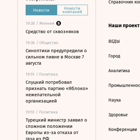
Справочник ко
Новости
Новости
компаний
19:38
/ Мнения
Наши проек
Средство от сквозняков
ВЕДЫ
19:36
/ Общество
Синоптики предупредили о
Город
сильном ливне в Москве 7
августа
Аналитика
19:19
/ Политика
Слуцкий потребовал
Промышленнос
признать партию «Яблоко»
нежелательной
Наука
организацией
19:10
/ Политика
Здоровье
Турецкий министр заявил о
сложном положении
Конференции
Европы из-за отказа от
газа из РФ