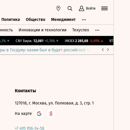
Войти
Политика
Общество
Менеджмент
нность
Инновации и технологии
Техуспех
ть
Политика
Общество
Менеджмент
3%
↑
CNY Бирж.
12,081
+0,76%
↑
IMOEX
2 285,88
-0,69%
↓
RTSI
884,56
-1
ры в Госдуму: каким был и будет российский парламент
Война н
Контакты
127018, г. Москва, ул. Полковая, д. 3, стр. 1
На карте
+7 495 956-34-58