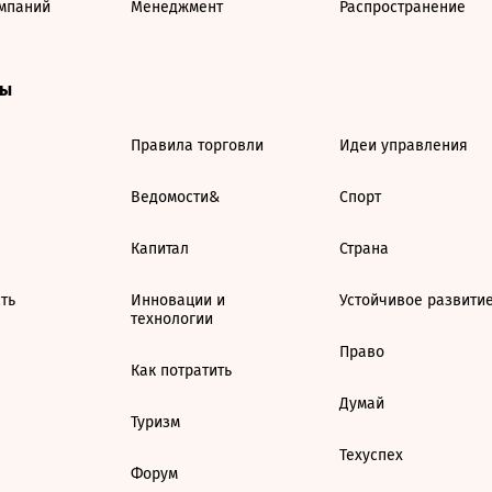
мпаний
Менеджмент
Распространение
ты
Правила торговли
Идеи управления
Ведомости&
Спорт
Капитал
Страна
ть
Инновации и
Устойчивое развити
технологии
Право
Как потратить
Думай
Туризм
Техуспех
Форум