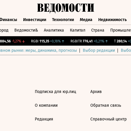
Финансы
Инвестиции
Технологии
Медиа
Недвижимость
ород
Ведомости&
Аналитика
Капитал
Страна
Промышле
а
Финансы
Инвестиции
Технологии
Медиа
Недвижимос
84,56
-1,27%
↓
RGBI
115,35
+0,18%
↑
RGBITR
776,41
+0,21%
↑
T
280,14
+0,
ивном рынке: меры, динамика, прогнозы
Выбор редакции
Выбо
Подписка для юр.лиц
Архив
О компании
Обратная связь
Редакция
Справочный центр