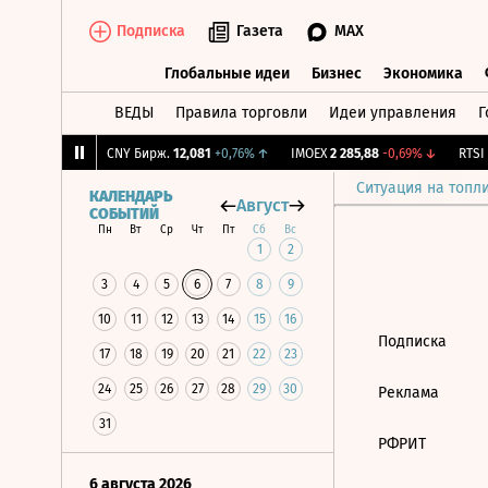
Подписка
Газета
MAX
Глобальные идеи
Бизнес
Экономика
ВЕДЫ
Правила торговли
Идеи управления
Г
Глобальные идеи
Бизнес
Экономик
0,14
+0,3%
↑
CNY Бирж.
12,081
+0,76%
↑
IMOEX
2 285,88
-0,69%
↓
RTSI
8
Ситуация на топл
КАЛЕНДАРЬ
Август
СОБЫТИЙ
Пн
Вт
Ср
Чт
Пт
Сб
Вс
1
2
3
4
5
6
7
8
9
10
11
12
13
14
15
16
Подписка
17
18
19
20
21
22
23
24
25
26
27
28
29
30
Реклама
31
РФРИТ
6 августа 2026