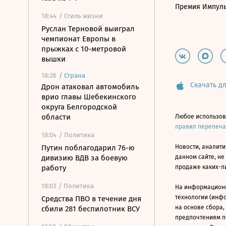
Премия Импул
18:44
/ Стиль жизни
Руслан Терновой выиграл
чемпионат Европы в
прыжках с 10-метровой
вышки
18:28
/
Страна
Скачать дл
Дрон атаковал автомобиль
врио главы Шебекинского
округа Белгородской
области
Любое использов
правил перепеч
18:04
/ Политика
Путин поблагодарил 76-ю
Новости, аналити
дивизию ВДВ за боевую
данном сайте, не
работу
продаже каких-л
18:03
/ Политика
На информацион
технологии (инф
Средства ПВО в течение дня
на основе сбора,
сбили 281 беспилотник ВСУ
предпочтениям п