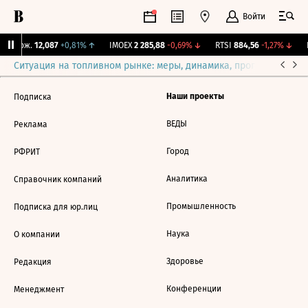
Войти
Y Бирж.
12,087
+0,81%
↑
IMOEX
2 285,88
-0,69%
↓
RTSI
884,56
-1,27%
↓
R
Ситуация на топливном рынке: меры, динамика, прогнозы
Выб
Наши проекты
Подписка
ВЕДЫ
Реклама
Город
РФРИТ
Аналитика
Справочник компаний
Промышленность
Подписка для юр.лиц
Наука
О компании
Здоровье
Редакция
Конференции
Менеджмент