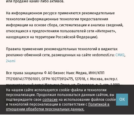
или продаже каких-либо активов.
На информационном ресурсе применяются рекомендательные
технологии (информационные технологии предоставления
информации на основе сбора, систематизации и анализа сведений,
относящихся к предпочтениям пользователей сети «Интернет»,
находящихся на территории Российской Федерации).
Правила применения рекомендательных технологий в виджетах
рекламно-обменной сети, размещенных на сайте vedomosti.ru:
СМИ2
,
24smi
Все права защищены © АО Бизнес Ньюс Медиа, ИНН/КПП
7712108141/771501001, ОГРН 1027739124775, 127018, г. Москва, вн.тер.г.
муниципальный округ Марьина Роща, ул. Полковая, д. 3, стр. 1 1999—
На нашем сайте используются cookie-файлы и технологии
2026
персонализации. Продолжая пользоваться данным сайтом, вы
ОК
подтверждаете свое
согласие
на использование файлов cookie
и технологий персонализации в соответствии с
Политикой в
отношении обработки персональных данных.