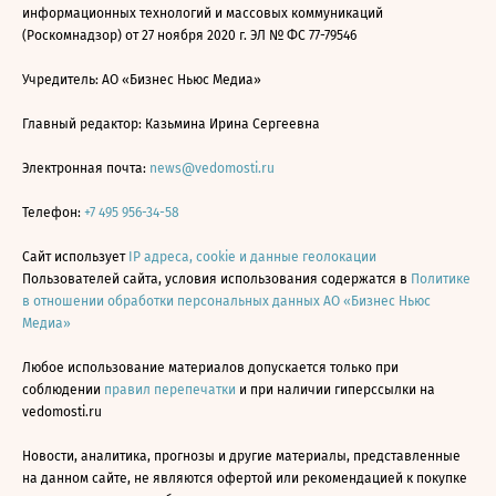
информационных технологий и массовых коммуникаций
(Роскомнадзор) от 27 ноября 2020 г. ЭЛ № ФС 77-79546
Учредитель: АО «Бизнес Ньюс Медиа»
Главный редактор: Казьмина Ирина Сергеевна
Электронная почта:
news@vedomosti.ru
Телефон:
+7 495 956-34-58
Сайт использует
IP адреса, cookie и данные геолокации
Пользователей сайта, условия использования содержатся в
Политике
в отношении обработки персональных данных АО «Бизнес Ньюс
Медиа»
Любое использование материалов допускается только при
соблюдении
правил перепечатки
и при наличии гиперссылки на
vedomosti.ru
Новости, аналитика, прогнозы и другие материалы, представленные
на данном сайте, не являются офертой или рекомендацией к покупке