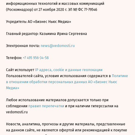
информационных технологий и массовых коммуникаций
(Роскомнадзор) от 27 ноября 2020 г. ЭЛ № ФС 77-79546
Учредитель: АО «Бизнес Ньюс Медиа»
Главный редактор: Казьмина Ирина Сергеевна
Электронная почта:
news@vedomosti.ru
Телефон:
+7 495 956-34-58
Сайт использует
IP адреса, cookie и данные геолокации
Пользователей сайта, условия использования содержатся в
Политике
в отношении обработки персональных данных АО «Бизнес Ньюс
Медиа»
Любое использование материалов допускается только при
соблюдении
правил перепечатки
и при наличии гиперссылки на
vedomosti.ru
Новости, аналитика, прогнозы и другие материалы, представленные
на данном сайте, не являются офертой или рекомендацией к покупке