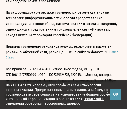
или продаже каких-либо активов.
На информационном ресурсе применяются рекомендательные
технологии (информационные технологии предоставления
информации на основе сбора, систематизации и анализа сведений,
относящихся к предпочтениям пользователей сети «Интернет»,
находящихся на территории Российской Федерации).
Правила применения рекомендательных технологий в виджетах
рекламно-обменной сети, размещенных на сайте vedomosti.ru:
СМИ2
,
24smi
Все права защищены © АО Бизнес Ньюс Медиа, ИНН/КПП
7712108141/771501001, ОГРН 1027739124775, 127018, г. Москва, вн.тер.г.
муниципальный округ Марьина Роща, ул. Полковая, д. 3, стр. 1 1999—
На нашем сайте используются cookie-файлы и технологии
2026
персонализации. Продолжая пользоваться данным сайтом, вы
ОК
подтверждаете свое
согласие
на использование файлов cookie
и технологий персонализации в соответствии с
Политикой в
отношении обработки персональных данных.