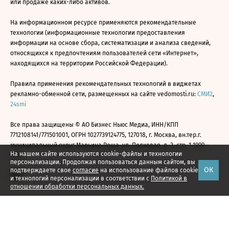
или продаже каких-либо активов.
На информационном ресурсе применяются рекомендательные
технологии (информационные технологии предоставления
информации на основе сбора, систематизации и анализа сведений,
относящихся к предпочтениям пользователей сети «Интернет»,
находящихся на территории Российской Федерации).
Правила применения рекомендательных технологий в виджетах
рекламно-обменной сети, размещенных на сайте vedomosti.ru:
СМИ2
,
24smi
Все права защищены © АО Бизнес Ньюс Медиа, ИНН/КПП
7712108141/771501001, ОГРН 1027739124775, 127018, г. Москва, вн.тер.г.
муниципальный округ Марьина Роща, ул. Полковая, д. 3, стр. 1 1999—
На нашем сайте используются cookie-файлы и технологии
2026
персонализации. Продолжая пользоваться данным сайтом, вы
ОК
подтверждаете свое
согласие
на использование файлов cookie
и технологий персонализации в соответствии с
Политикой в
отношении обработки персональных данных.