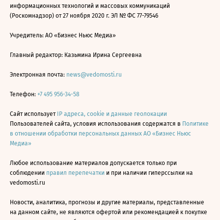
информационных технологий и массовых коммуникаций
(Роскомнадзор) от 27 ноября 2020 г. ЭЛ № ФС 77-79546
Учредитель: АО «Бизнес Ньюс Медиа»
Главный редактор: Казьмина Ирина Сергеевна
Электронная почта:
news@vedomosti.ru
Телефон:
+7 495 956-34-58
Сайт использует
IP адреса, cookie и данные геолокации
Пользователей сайта, условия использования содержатся в
Политике
в отношении обработки персональных данных АО «Бизнес Ньюс
Медиа»
Любое использование материалов допускается только при
соблюдении
правил перепечатки
и при наличии гиперссылки на
vedomosti.ru
Новости, аналитика, прогнозы и другие материалы, представленные
на данном сайте, не являются офертой или рекомендацией к покупке