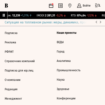
Войти
Y Бирж.
12,239
+1,31%
↑
IMOEX
2 281,31
-0,2%
↓
RTSI
874,64
-1,12%
↓
RGB
Ситуация на топливном рынке: меры, динамика, прогнозы
Выб
Наши проекты
Подписка
ВЕДЫ
Реклама
Город
РФРИТ
Аналитика
Справочник компаний
Промышленность
Подписка для юр.лиц
Наука
О компании
Здоровье
Редакция
Конференции
Менеджмент