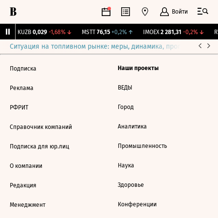
Войти
↑
KUZB
0,029
-1,68%
↓
MSTT
76,15
+0,2%
↑
IMOEX
2 281,31
-0,2%
↓
RT
Ситуация на топливном рынке: меры, динамика, прогнозы
Выб
Наши проекты
Подписка
ВЕДЫ
Реклама
Город
РФРИТ
Аналитика
Справочник компаний
Промышленность
Подписка для юр.лиц
Наука
О компании
Здоровье
Редакция
Конференции
Менеджмент