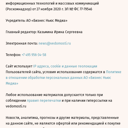
информационных технологий и массовых коммуникаций
(Роскомнадзор) от 27 ноября 2020 г. ЭЛ № ФС 77-79546
Учредитель: АО «Бизнес Ньюс Медиа»
Главный редактор: Казьмина Ирина Сергеевна
Электронная почта:
news@vedomosti.ru
Телефон:
+7 495 956-34-58
Сайт использует
IP адреса, cookie и данные геолокации
Пользователей сайта, условия использования содержатся в
Политике
в отношении обработки персональных данных АО «Бизнес Ньюс
Медиа»
Любое использование материалов допускается только при
соблюдении
правил перепечатки
и при наличии гиперссылки на
vedomosti.ru
Новости, аналитика, прогнозы и другие материалы, представленные
на данном сайте, не являются офертой или рекомендацией к покупке