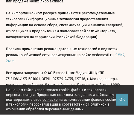
или продаже каких-либо активов.
На информационном ресурсе применяются рекомендательные
технологии (информационные технологии предоставления
информации на основе сбора, систематизации и анализа сведений,
относящихся к предпочтениям пользователей сети «Интернет»,
находящихся на территории Российской Федерации).
Правила применения рекомендательных технологий в виджетах
рекламно-обменной сети, размещенных на сайте vedomosti.ru:
СМИ2
,
24smi
Все права защищены © АО Бизнес Ньюс Медиа, ИНН/КПП
7712108141/771501001, ОГРН 1027739124775, 127018, г. Москва, вн.тер.г.
муниципальный округ Марьина Роща, ул. Полковая, д. 3, стр. 1 1999—
На нашем сайте используются cookie-файлы и технологии
2026
персонализации. Продолжая пользоваться данным сайтом, вы
ОК
подтверждаете свое
согласие
на использование файлов cookie
и технологий персонализации в соответствии с
Политикой в
отношении обработки персональных данных.