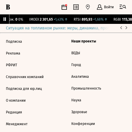
Войти
Y Бирж.
0
0%
IMOEX
2 301,65
+1,43%
↑
RTSI
895,93
+1,68%
↑
RGBI
115,38
Ситуация на топливном рынке: меры, динамика, прогнозы
Выб
Наши проекты
Подписка
ВЕДЫ
Реклама
Город
РФРИТ
Аналитика
Справочник компаний
Промышленность
Подписка для юр.лиц
Наука
О компании
Здоровье
Редакция
Конференции
Менеджмент