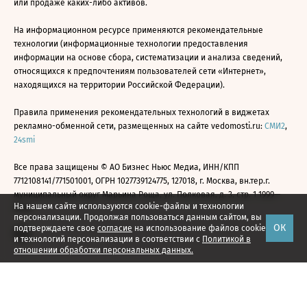
или продаже каких-либо активов.
На информационном ресурсе применяются рекомендательные
технологии (информационные технологии предоставления
информации на основе сбора, систематизации и анализа сведений,
относящихся к предпочтениям пользователей сети «Интернет»,
находящихся на территории Российской Федерации).
Правила применения рекомендательных технологий в виджетах
рекламно-обменной сети, размещенных на сайте vedomosti.ru:
СМИ2
,
24smi
Все права защищены © АО Бизнес Ньюс Медиа, ИНН/КПП
7712108141/771501001, ОГРН 1027739124775, 127018, г. Москва, вн.тер.г.
муниципальный округ Марьина Роща, ул. Полковая, д. 3, стр. 1 1999—
На нашем сайте используются cookie-файлы и технологии
2026
персонализации. Продолжая пользоваться данным сайтом, вы
ОК
подтверждаете свое
согласие
на использование файлов cookie
и технологий персонализации в соответствии с
Политикой в
отношении обработки персональных данных.