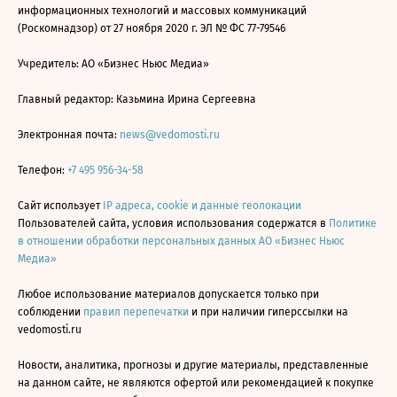
информационных технологий и массовых коммуникаций
(Роскомнадзор) от 27 ноября 2020 г. ЭЛ № ФС 77-79546
Учредитель: АО «Бизнес Ньюс Медиа»
Главный редактор: Казьмина Ирина Сергеевна
Электронная почта:
news@vedomosti.ru
Телефон:
+7 495 956-34-58
Сайт использует
IP адреса, cookie и данные геолокации
Пользователей сайта, условия использования содержатся в
Политике
в отношении обработки персональных данных АО «Бизнес Ньюс
Медиа»
Любое использование материалов допускается только при
соблюдении
правил перепечатки
и при наличии гиперссылки на
vedomosti.ru
Новости, аналитика, прогнозы и другие материалы, представленные
на данном сайте, не являются офертой или рекомендацией к покупке