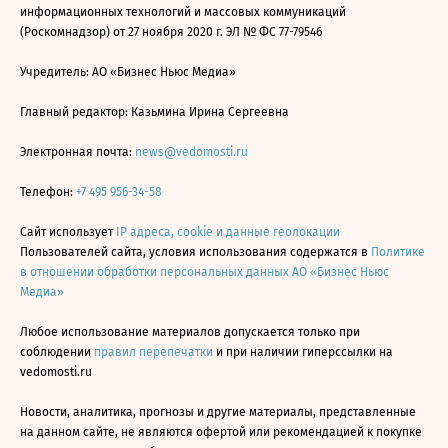
информационных технологий и массовых коммуникаций
(Роскомнадзор) от 27 ноября 2020 г. ЭЛ № ФС 77-79546
Учредитель: АО «Бизнес Ньюс Медиа»
Главный редактор: Казьмина Ирина Сергеевна
Электронная почта:
news@vedomosti.ru
Телефон:
+7 495 956-34-58
Сайт использует
IP адреса, cookie и данные геолокации
Пользователей сайта, условия использования содержатся в
Политике
в отношении обработки персональных данных АО «Бизнес Ньюс
Медиа»
Любое использование материалов допускается только при
соблюдении
правил перепечатки
и при наличии гиперссылки на
vedomosti.ru
Новости, аналитика, прогнозы и другие материалы, представленные
на данном сайте, не являются офертой или рекомендацией к покупке