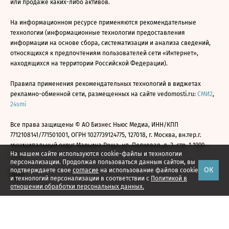
или продаже каких-либо активов.
На информационном ресурсе применяются рекомендательные
технологии (информационные технологии предоставления
информации на основе сбора, систематизации и анализа сведений,
относящихся к предпочтениям пользователей сети «Интернет»,
находящихся на территории Российской Федерации).
Правила применения рекомендательных технологий в виджетах
рекламно-обменной сети, размещенных на сайте vedomosti.ru:
СМИ2
,
24smi
Все права защищены © АО Бизнес Ньюс Медиа, ИНН/КПП
7712108141/771501001, ОГРН 1027739124775, 127018, г. Москва, вн.тер.г.
муниципальный округ Марьина Роща, ул. Полковая, д. 3, стр. 1 1999—
На нашем сайте используются cookie-файлы и технологии
2026
персонализации. Продолжая пользоваться данным сайтом, вы
ОК
подтверждаете свое
согласие
на использование файлов cookie
и технологий персонализации в соответствии с
Политикой в
отношении обработки персональных данных.