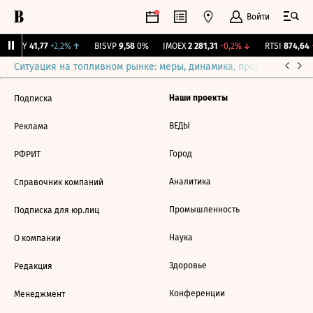
Войти
OKEY
41,77
+2,2%
↑
BISVP
9,58
0%
IMOEX
2 281,31
-0,2%
↓
RTSI
874,64
-
Ситуация на топливном рынке: меры, динамика, прогнозы
Выб
Наши проекты
Подписка
ВЕДЫ
Реклама
Город
РФРИТ
Аналитика
Справочник компаний
Промышленность
Подписка для юр.лиц
Наука
О компании
Здоровье
Редакция
Конференции
Менеджмент