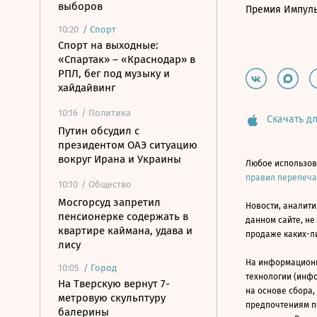
выборов
Премия Импул
10:20
/
Спорт
Спорт на выходные:
«Спартак» – «Краснодар» в
РПЛ, бег под музыку и
хайдайвинг
10:16
/ Политика
Скачать дл
Путин обсудил с
президентом ОАЭ ситуацию
вокруг Ирана и Украины
Любое использов
правил перепеч
10:10
/ Общество
Мосгорсуд запретил
Новости, аналити
пенсионерке содержать в
данном сайте, не
квартире каймана, удава и
продаже каких-л
лису
На информацион
10:05
/
Город
технологии (инф
На Тверскую вернут 7-
на основе сбора,
метровую скульптуру
предпочтениям п
балерины