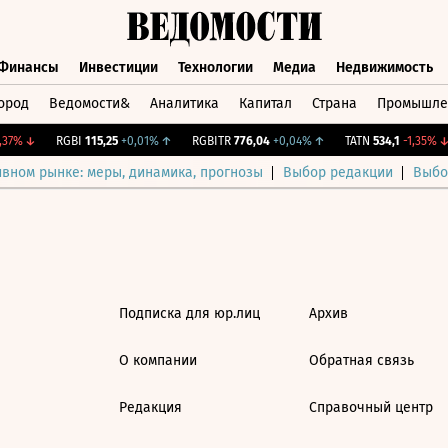
Финансы
Инвестиции
Технологии
Медиа
Недвижимость
ород
Ведомости&
Аналитика
Капитал
Страна
Промышле
а
Финансы
Инвестиции
Технологии
Медиа
Недвижимос
37%
↓
RGBI
115,25
+0,01%
↑
RGBITR
776,04
+0,04%
↑
TATN
534,1
-1,35%
↓
ивном рынке: меры, динамика, прогнозы
Выбор редакции
Выбо
Подписка для юр.лиц
Архив
О компании
Обратная связь
Редакция
Справочный центр