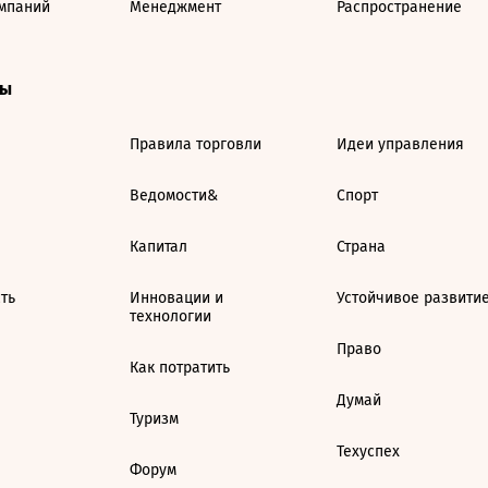
мпаний
Менеджмент
Распространение
ты
Правила торговли
Идеи управления
Ведомости&
Спорт
Капитал
Страна
ть
Инновации и
Устойчивое развити
технологии
Право
Как потратить
Думай
Туризм
Техуспех
Форум