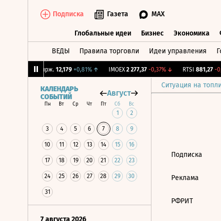
Подписка
Газета
MAX
Глобальные идеи
Бизнес
Экономика
ВЕДЫ
Правила торговли
Идеи управления
Г
Глобальные идеи
Бизнес
Экономик
5%
↓
CNY Бирж.
12,179
+0,81%
↑
IMOEX
2 277,37
-0,37%
↓
RTSI
881,27
-0,
Ситуация на топл
КАЛЕНДАРЬ
Август
СОБЫТИЙ
Пн
Вт
Ср
Чт
Пт
Сб
Вс
1
2
3
4
5
6
7
8
9
10
11
12
13
14
15
16
Подписка
17
18
19
20
21
22
23
24
25
26
27
28
29
30
Реклама
31
РФРИТ
7 августа 2026