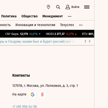
Войти
Политика
Общество
Менеджмент
нность
Инновации и технологии
Техуспех
ть
Политика
Общество
Менеджмент
CNY Бирж.
12,179
+0,81%
↑
IMOEX
2 277,37
-0,37%
↓
RTSI
881,27
-0,37%
↓
ры в Госдуму: каким был и будет российский парламент
Война н
Контакты
127018, г. Москва, ул. Полковая, д. 3, стр. 1
На карте
+7 495 956-34-58