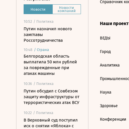
Справочник ко
Новости
Новости
компаний
10:52
/ Политика
Наши проек
Путин назначил нового
замглавы
ВЕДЫ
Россотрудничества
10:48
/
Страна
Город
Белгородская область
выплатила 50 млн рублей
Аналитика
за поврежденные при
атаках машины
Промышленнос
10:36
/ Политика
Путин обсудил с Совбезом
Наука
защиту инфраструктуры от
террористических атак ВСУ
Здоровье
10:22
/ Политика
Конференции
В Верховный суд поступил
иск о снятии «Яблока» с