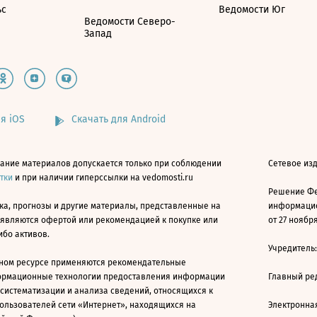
ьс
Ведомости Юг
Ведомости Северо-
Запад
я iOS
Скачать для Android
ание материалов допускается только при соблюдении
Сетевое изд
атки
и при наличии гиперссылки на vedomosti.ru
Решение Фе
ка, прогнозы и другие материалы, представленные на
информацио
 являются офертой или рекомендацией к покупке или
от 27 ноября
ибо активов.
Учредитель
ном ресурсе применяются рекомендательные
ормационные технологии предоставления информации
Главный ре
 систематизации и анализа сведений, относящихся к
ользователей сети «Интернет», находящихся на
Электронна