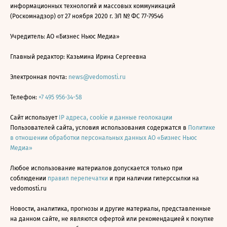
информационных технологий и массовых коммуникаций
(Роскомнадзор) от 27 ноября 2020 г. ЭЛ № ФС 77-79546
Учредитель: АО «Бизнес Ньюс Медиа»
Главный редактор: Казьмина Ирина Сергеевна
Электронная почта:
news@vedomosti.ru
Телефон:
+7 495 956-34-58
Сайт использует
IP адреса, cookie и данные геолокации
Пользователей сайта, условия использования содержатся в
Политике
в отношении обработки персональных данных АО «Бизнес Ньюс
Медиа»
Любое использование материалов допускается только при
соблюдении
правил перепечатки
и при наличии гиперссылки на
vedomosti.ru
Новости, аналитика, прогнозы и другие материалы, представленные
на данном сайте, не являются офертой или рекомендацией к покупке