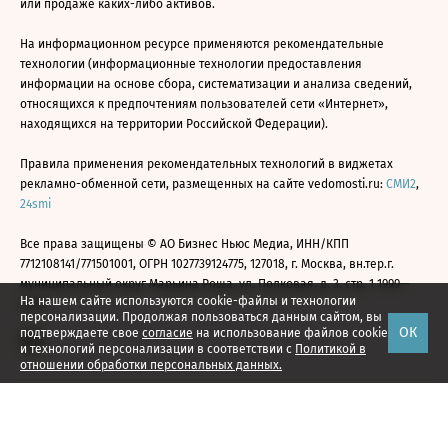
или продаже каких-либо активов.
На информационном ресурсе применяются рекомендательные
технологии (информационные технологии предоставления
информации на основе сбора, систематизации и анализа сведений,
относящихся к предпочтениям пользователей сети «Интернет»,
находящихся на территории Российской Федерации).
Правила применения рекомендательных технологий в виджетах
рекламно-обменной сети, размещенных на сайте vedomosti.ru:
СМИ2
,
24smi
Все права защищены © АО Бизнес Ньюс Медиа, ИНН/КПП
7712108141/771501001, ОГРН 1027739124775, 127018, г. Москва, вн.тер.г.
муниципальный округ Марьина Роща, ул. Полковая, д. 3, стр. 1 1999—
На нашем сайте используются cookie-файлы и технологии
2026
персонализации. Продолжая пользоваться данным сайтом, вы
ОК
подтверждаете свое
согласие
на использование файлов cookie
и технологий персонализации в соответствии с
Политикой в
отношении обработки персональных данных.