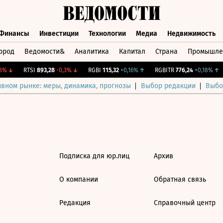
Финансы
Инвестиции
Технологии
Медиа
Недвижимость
ород
Ведомости&
Аналитика
Капитал
Страна
Промышле
а
Финансы
Инвестиции
Технологии
Медиа
Недвижимос
%
↓
RTSI
893,28
-0,3%
↓
RGBI
115,32
+0,16%
↑
RGBITR
776,24
+0,18%
↑
ивном рынке: меры, динамика, прогнозы
Выбор редакции
Выбо
Подписка для юр.лиц
Архив
О компании
Обратная связь
Редакция
Справочный центр