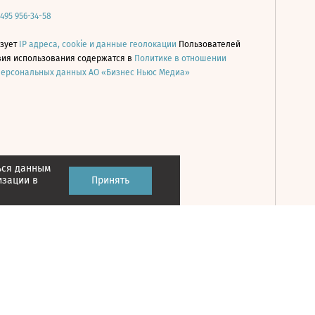
 495 956-34-58
ьзует
IP адреса, cookie и данные геолокации
Пользователей
овия использования содержатся в
Политике в отношении
персональных данных АО «Бизнес Ньюс Медиа»
ься данным
Принять
изации в