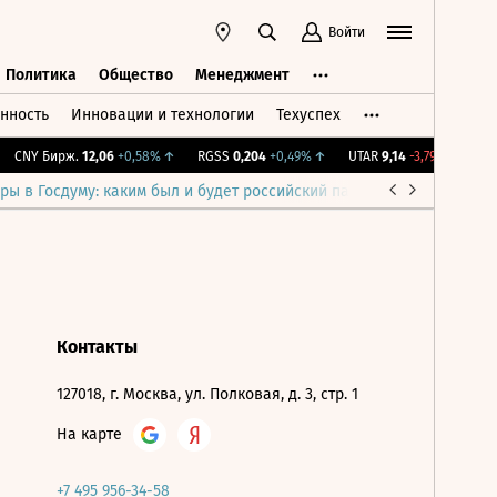
Войти
Политика
Общество
Менеджмент
нность
Инновации и технологии
Техуспех
ть
Политика
Общество
Менеджмент
CNY Бирж.
12,06
+0,58%
↑
RGSS
0,204
+0,49%
↑
UTAR
9,14
-3,79%
↓
IMO
ры в Госдуму: каким был и будет российский парламент
Война н
Контакты
127018, г. Москва, ул. Полковая, д. 3, стр. 1
На карте
+7 495 956-34-58