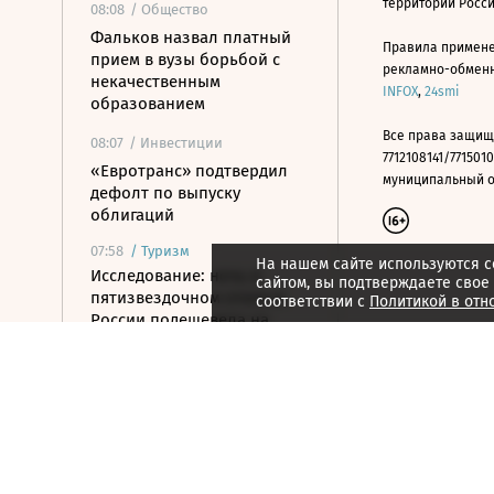
территории Росс
08:08
/ Общество
Фальков назвал платный
Правила примене
прием в вузы борьбой с
рекламно-обменно
некачественным
INFOX
,
24smi
образованием
Все права защищ
08:07
/ Инвестиции
7712108141/7715010
«Евротранс» подтвердил
муниципальный окр
дефолт по выпуску
облигаций
07:58
/
Туризм
На нашем сайте используются c
Исследование: ночь в
сайтом, вы подтверждаете свое
пятизвездочном отеле в
соответствии с
Политикой в отн
России подешевела на
10,6% за год
07:44
/
Город
Рынок недвижимости Дубая
в июле достиг $7,1 млрд
07:39
/ Бизнес
Хуснуллин предложил