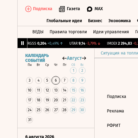
Подписка
Газета
MAX
Глобальные идеи
Бизнес
Экономика
ВЕДЫ
Правила торговли
Идеи управления
Г
Глобальные идеи
Бизнес
Экономик
6
+0,58%
↑
RGSS
0,204
+0,49%
↑
UTAR
9,14
-3,79%
↓
IMOEX
2 294,83
-0,3
Ситуация на топл
КАЛЕНДАРЬ
Август
СОБЫТИЙ
Пн
Вт
Ср
Чт
Пт
Сб
Вс
1
2
3
4
5
6
7
8
9
10
11
12
13
14
15
16
Подписка
17
18
19
20
21
22
23
24
25
26
27
28
29
30
Реклама
31
РФРИТ
6 августа 2026