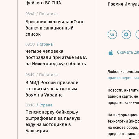
фейки о ВС США
Премия Импул
08:41
/ Политика
Британия включила «Озон
банк» в санкционный
список
08:30
/
Страна
Четыре человека
Скачать дл
пострадали при атаке БПЛА
на Нижегородскую область
Любое использов
08:19
/ Политика
правил перепеч
В МИД России призвали
готовиться к затяжным
Новости, аналити
боям на Украине
данном сайте, не
продаже каких-л
08:18
/
Страна
Пенсионерку-байкершу
На информацион
оштрафовали за пьяную
технологии (инф
езду на мотоцикле в
на основе сбора,
Башкирии
предпочтениям п