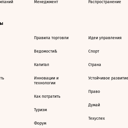
мпаний
Менеджмент
Распространение
ты
Правила торговли
Идеи управления
Ведомости&
Спорт
Капитал
Страна
ть
Инновации и
Устойчивое развити
технологии
Право
Как потратить
Думай
Туризм
Техуспех
Форум