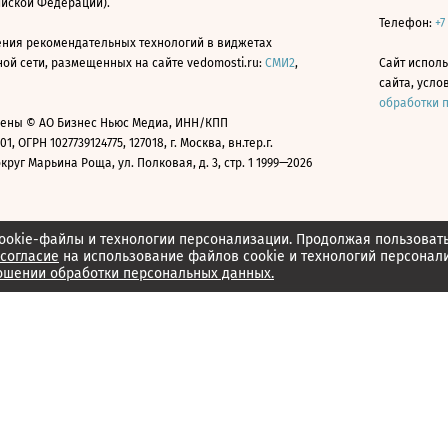
ийской Федерации).
Телефон:
+7
ния рекомендательных технологий в виджетах
й сети, размещенных на сайте vedomosti.ru:
СМИ2
,
Сайт испол
сайта, усл
обработки 
ены © АО Бизнес Ньюс Медиа, ИНН/КПП
01, ОГРН 1027739124775, 127018, г. Москва, вн.тер.г.
уг Марьина Роща, ул. Полковая, д. 3, стр. 1 1999—2026
ookie-файлы и технологии персонализации. Продолжая пользоват
согласие
на использование файлов cookie и технологий персонал
ошении обработки персональных данных.