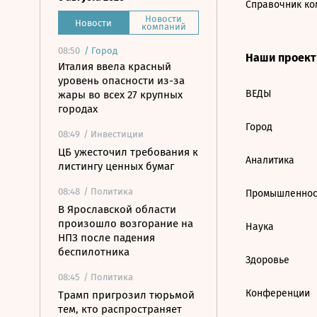
Справочник ко
Новости
Новости
компаний
08:50
/
Город
Наши проек
Италия ввела красный
уровень опасности из-за
ВЕДЫ
жары во всех 27 крупных
городах
Город
08:49
/ Инвестиции
ЦБ ужесточил требования к
Аналитика
листингу ценных бумаг
08:48
/ Политика
Промышленнос
В Ярославской области
произошло возгорание на
Наука
НПЗ после падения
беспилотника
Здоровье
08:45
/ Политика
Конференции
Трамп пригрозил тюрьмой
тем, кто распространяет