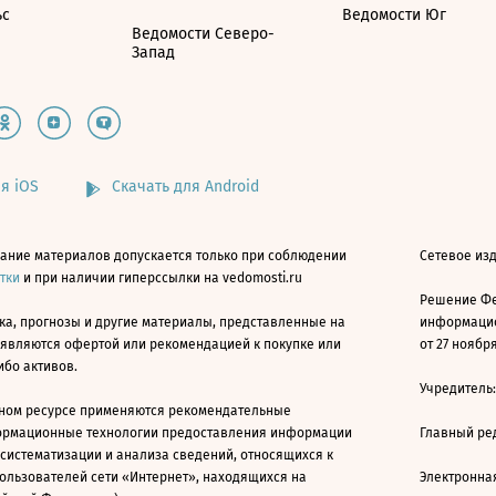
ьс
Ведомости Юг
Ведомости Северо-
Запад
я iOS
Скачать для Android
ание материалов допускается только при соблюдении
Сетевое изд
атки
и при наличии гиперссылки на vedomosti.ru
Решение Фе
ка, прогнозы и другие материалы, представленные на
информацио
 являются офертой или рекомендацией к покупке или
от 27 ноября
ибо активов.
Учредитель
ном ресурсе применяются рекомендательные
ормационные технологии предоставления информации
Главный ре
 систематизации и анализа сведений, относящихся к
ользователей сети «Интернет», находящихся на
Электронна