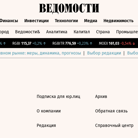
Финансы
Инвестиции
Технологии
Медиа
Недвижимость
ород
Ведомости&
Аналитика
Капитал
Страна
Промышле
а
Финансы
Инвестиции
Технологии
Медиа
Недвижимос
↑
RGBI
115,37
+0,2%
↑
RGBITR
776,59
+0,23%
↑
MOEX
161,03
-0,54%
↓
ивном рынке: меры, динамика, прогнозы
Выбор редакции
Выбо
Подписка для юр.лиц
Архив
О компании
Обратная связь
Редакция
Справочный центр