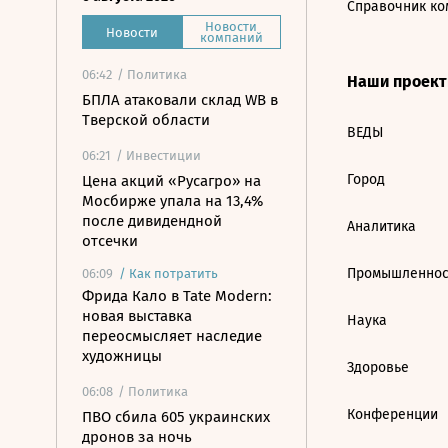
Справочник ко
Новости
Новости
компаний
06:42
/ Политика
Наши проек
БПЛА атаковали склад WB в
Тверской области
ВЕДЫ
06:21
/ Инвестиции
Город
Цена акций «Русагро» на
Мосбирже упала на 13,4%
после дивидендной
Аналитика
отсечки
Промышленнос
06:09
/
Как потратить
Фрида Кало в Tate Modern:
новая выставка
Наука
переосмысляет наследие
художницы
Здоровье
06:08
/ Политика
Конференции
ПВО сбила 605 украинских
дронов за ночь