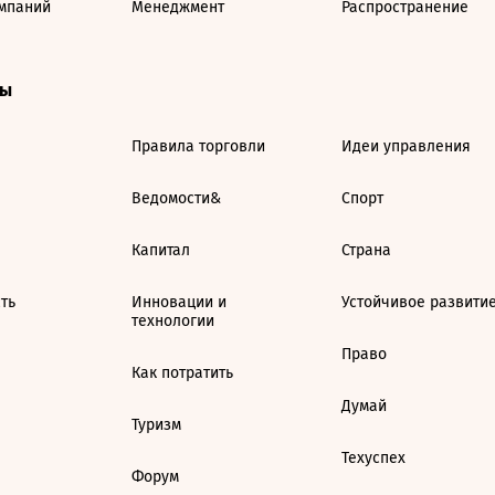
мпаний
Менеджмент
Распространение
ты
Правила торговли
Идеи управления
Ведомости&
Спорт
Капитал
Страна
ть
Инновации и
Устойчивое развити
технологии
Право
Как потратить
Думай
Туризм
Техуспех
Форум