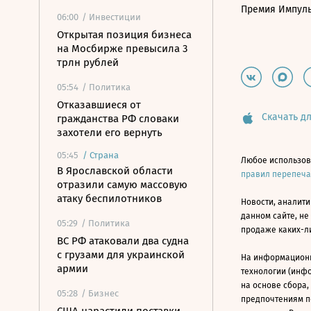
Премия Импул
06:00
/ Инвестиции
Открытая позиция бизнеса
на Мосбирже превысила 3
трлн рублей
05:54
/ Политика
Отказавшиеся от
Скачать дл
гражданства РФ словаки
захотели его вернуть
05:45
/
Страна
Любое использов
В Ярославской области
правил перепеч
отразили самую массовую
атаку беспилотников
Новости, аналити
данном сайте, не
05:29
/ Политика
продаже каких-л
ВС РФ атаковали два судна
с грузами для украинской
На информацион
армии
технологии (инф
на основе сбора,
05:28
/ Бизнес
предпочтениям п