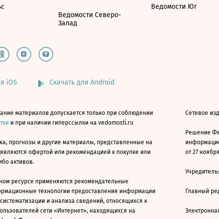
ьс
Ведомости Юг
Ведомости Северо-
Запад
я iOS
Скачать для Android
ание материалов допускается только при соблюдении
Сетевое изд
атки
и при наличии гиперссылки на vedomosti.ru
Решение Фе
ка, прогнозы и другие материалы, представленные на
информацио
 являются офертой или рекомендацией к покупке или
от 27 ноября
ибо активов.
Учредитель
ном ресурсе применяются рекомендательные
ормационные технологии предоставления информации
Главный ре
 систематизации и анализа сведений, относящихся к
ользователей сети «Интернет», находящихся на
Электронна