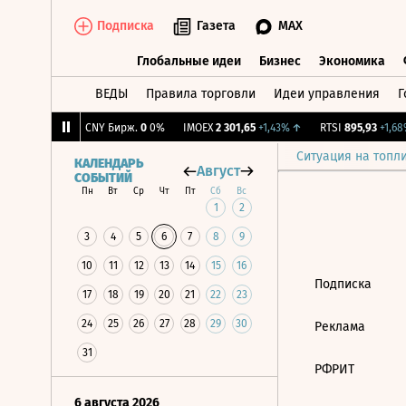
Подписка
Газета
MAX
Глобальные идеи
Бизнес
Экономика
ВЕДЫ
Правила торговли
Идеи управления
Г
Глобальные идеи
Бизнес
Экономик
,03
-0,54%
↓
CNY Бирж.
0
0%
IMOEX
2 301,65
+1,43%
↑
RTSI
895,93
+1,68%
Ситуация на топл
КАЛЕНДАРЬ
Август
СОБЫТИЙ
Пн
Вт
Ср
Чт
Пт
Сб
Вс
1
2
3
4
5
6
7
8
9
10
11
12
13
14
15
16
Подписка
17
18
19
20
21
22
23
24
25
26
27
28
29
30
Реклама
31
РФРИТ
6 августа 2026