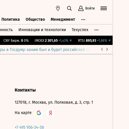
Войти
Политика
Общество
Менеджмент
нность
Инновации и технологии
Техуспех
ть
Политика
Общество
Менеджмент
CNY Бирж.
0
0%
IMOEX
2 301,65
+1,43%
↑
RTSI
895,93
+1,68%
↑
RGBI
115,
ры в Госдуму: каким был и будет российский парламент
Война н
Контакты
127018, г. Москва, ул. Полковая, д. 3, стр. 1
На карте
+7 495 956-34-58