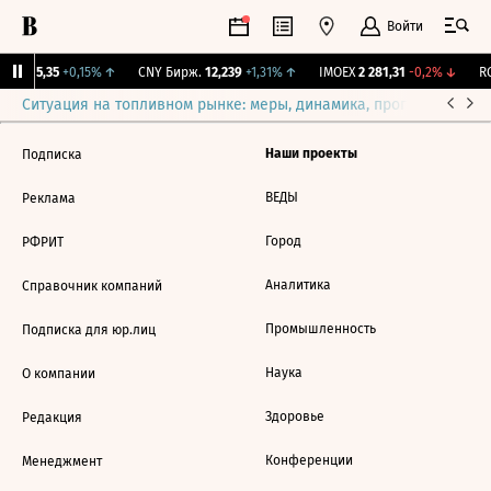
Войти
BI
115,35
+0,15%
↑
CNY Бирж.
12,239
+1,31%
↑
IMOEX
2 281,31
-0,2%
↓
RG
Ситуация на топливном рынке: меры, динамика, прогнозы
Выб
Наши проекты
Подписка
ВЕДЫ
Реклама
Город
РФРИТ
Аналитика
Справочник компаний
Промышленность
Подписка для юр.лиц
Наука
О компании
Здоровье
Редакция
Конференции
Менеджмент