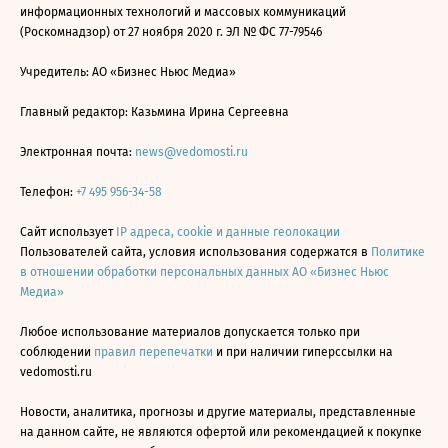
информационных технологий и массовых коммуникаций
(Роскомнадзор) от 27 ноября 2020 г. ЭЛ № ФС 77-79546
Учредитель: АО «Бизнес Ньюс Медиа»
Главный редактор: Казьмина Ирина Сергеевна
Электронная почта:
news@vedomosti.ru
Телефон:
+7 495 956-34-58
Сайт использует
IP адреса, cookie и данные геолокации
Пользователей сайта, условия использования содержатся в
Политике
в отношении обработки персональных данных АО «Бизнес Ньюс
Медиа»
Любое использование материалов допускается только при
соблюдении
правил перепечатки
и при наличии гиперссылки на
vedomosti.ru
Новости, аналитика, прогнозы и другие материалы, представленные
на данном сайте, не являются офертой или рекомендацией к покупке