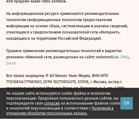
или продаже каких-либо активов.
На информационном ресурсе применяются рекомендательные
технологии (информационные технологии предоставления
информации на основе сбора, систематизации и анализа сведений,
относящихся к предпочтениям пользователей сети «Интернет»,
находящихся на территории Российской Федерации).
Правила применения рекомендательных технологий в виджетах
рекламно-обменной сети, размещенных на сайте vedomosti.ru:
СМИ2
,
24smi
Все права защищены © АО Бизнес Ньюс Медиа, ИНН/КПП
7712108141/771501001, ОГРН 1027739124775, 127018, г. Москва, вн.тер.г.
муниципальный округ Марьина Роща, ул. Полковая, д. 3, стр. 1 1999—
На нашем сайте используются cookie-файлы и технологии
2026
персонализации. Продолжая пользоваться данным сайтом, вы
ОК
подтверждаете свое
согласие
на использование файлов cookie
и технологий персонализации в соответствии с
Политикой в
отношении обработки персональных данных.