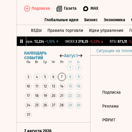
Подписка
Газета
MAX
Глобальные идеи
Бизнес
Экономика
ВЕДЫ
Правила торговли
Идеи управления
Г
Глобальные идеи
Бизнес
Экономик
39%
↓
CNY Бирж.
12,224
+1,18%
↑
IMOEX
2 278,35
-0,33%
↓
RTSI
873,51
-1,
Ситуация на топл
КАЛЕНДАРЬ
Август
СОБЫТИЙ
Пн
Вт
Ср
Чт
Пт
Сб
Вс
1
2
3
4
5
6
7
8
9
10
11
12
13
14
15
16
Подписка
17
18
19
20
21
22
23
24
25
26
27
28
29
30
Реклама
31
РФРИТ
7 августа 2026