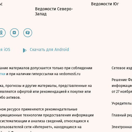
ьс
Ведомости Юг
Ведомости Северо-
Запад
я iOS
Скачать для Android
ание материалов допускается только при соблюдении
Сетевое изд
атки
и при наличии гиперссылки на vedomosti.ru
Решение Фе
ка, прогнозы и другие материалы, представленные на
информацио
 являются офертой или рекомендацией к покупке или
от 27 ноября
ибо активов.
Учредитель
ном ресурсе применяются рекомендательные
ормационные технологии предоставления информации
Главный ре
 систематизации и анализа сведений, относящихся к
ользователей сети «Интернет», находящихся на
Электронна