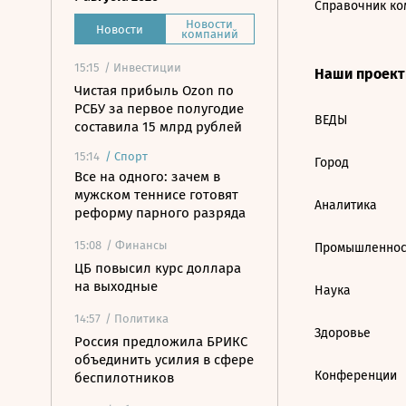
Справочник ко
Новости
Новости
компаний
15:15
/ Инвестиции
Наши проек
Чистая прибыль Ozon по
РСБУ за первое полугодие
ВЕДЫ
составила 15 млрд рублей
15:14
/
Спорт
Город
Все на одного: зачем в
мужском теннисе готовят
Аналитика
реформу парного разряда
15:08
/ Финансы
Промышленнос
ЦБ повысил курс доллара
на выходные
Наука
14:57
/ Политика
Здоровье
Россия предложила БРИКС
объединить усилия в сфере
Конференции
беспилотников