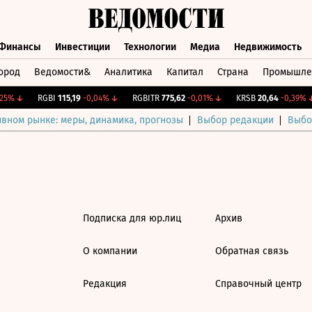
Финансы
Инвестиции
Технологии
Медиа
Недвижимость
ород
Ведомости&
Аналитика
Капитал
Страна
Промышле
а
Финансы
Инвестиции
Технологии
Медиа
Недвижимос
25%
↓
RGBI
115,19
-0,04%
↓
RGBITR
775,62
-0,01%
↓
KRSB
20,64
-0,39%
↓
ивном рынке: меры, динамика, прогнозы
Выбор редакции
Выбо
Подписка для юр.лиц
Архив
О компании
Обратная связь
Редакция
Справочный центр