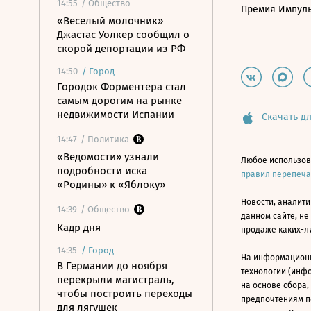
14:55
/ Общество
Премия Импул
«Веселый молочник»
Джастас Уолкер сообщил о
скорой депортации из РФ
14:50
/
Город
Городок Форментера стал
самым дорогим на рынке
недвижимости Испании
Скачать дл
14:47
/ Политика
«Ведомости» узнали
Любое использов
подробности иска
правил перепеч
«Родины» к «Яблоку»
Новости, аналити
14:39
/ Общество
данном сайте, не
Кадр дня
продаже каких-л
14:35
/
Город
На информацион
В Германии до ноября
технологии (инф
перекрыли магистраль,
на основе сбора,
чтобы построить переходы
предпочтениям п
для лягушек