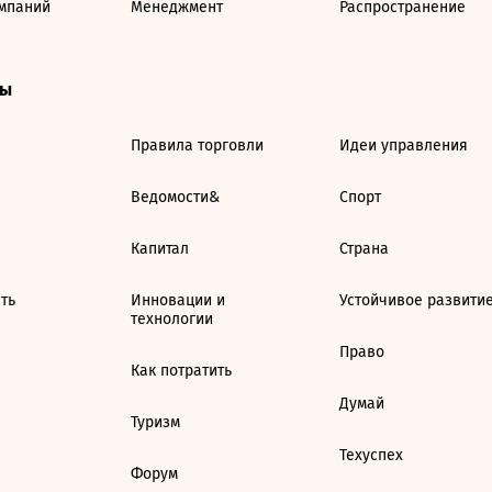
мпаний
Менеджмент
Распространение
ты
Правила торговли
Идеи управления
Ведомости&
Спорт
Капитал
Страна
ть
Инновации и
Устойчивое развити
технологии
Право
Как потратить
Думай
Туризм
Техуспех
Форум