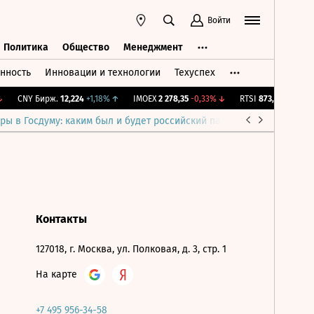
Войти
Политика
Общество
Менеджмент
нность
Инновации и технологии
Техуспех
ть
Политика
Общество
Менеджмент
CNY Бирж.
12,224
+1,18%
↑
IMOEX
2 278,35
-0,33%
↓
RTSI
873,51
-1,25%
↓
ры в Госдуму: каким был и будет российский парламент
Война н
Контакты
127018, г. Москва, ул. Полковая, д. 3, стр. 1
На карте
+7 495 956-34-58