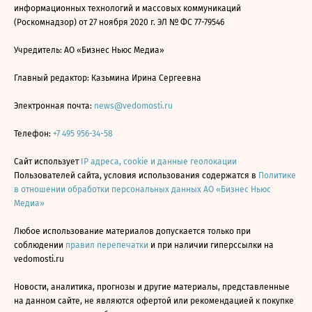
информационных технологий и массовых коммуникаций
(Роскомнадзор) от 27 ноября 2020 г. ЭЛ № ФС 77-79546
Учредитель: АО «Бизнес Ньюс Медиа»
Главный редактор: Казьмина Ирина Сергеевна
Электронная почта:
news@vedomosti.ru
Телефон:
+7 495 956-34-58
Сайт использует
IP адреса, cookie и данные геолокации
Пользователей сайта, условия использования содержатся в
Политике
в отношении обработки персональных данных АО «Бизнес Ньюс
Медиа»
Любое использование материалов допускается только при
соблюдении
правил перепечатки
и при наличии гиперссылки на
vedomosti.ru
Новости, аналитика, прогнозы и другие материалы, представленные
на данном сайте, не являются офертой или рекомендацией к покупке