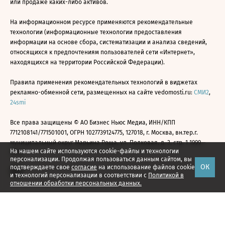
или продаже каких-либо активов.
На информационном ресурсе применяются рекомендательные
технологии (информационные технологии предоставления
информации на основе сбора, систематизации и анализа сведений,
относящихся к предпочтениям пользователей сети «Интернет»,
находящихся на территории Российской Федерации).
Правила применения рекомендательных технологий в виджетах
рекламно-обменной сети, размещенных на сайте vedomosti.ru:
СМИ2
,
24smi
Все права защищены © АО Бизнес Ньюс Медиа, ИНН/КПП
7712108141/771501001, ОГРН 1027739124775, 127018, г. Москва, вн.тер.г.
муниципальный округ Марьина Роща, ул. Полковая, д. 3, стр. 1 1999—
На нашем сайте используются cookie-файлы и технологии
2026
персонализации. Продолжая пользоваться данным сайтом, вы
ОК
подтверждаете свое
согласие
на использование файлов cookie
и технологий персонализации в соответствии с
Политикой в
отношении обработки персональных данных.