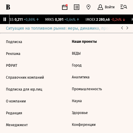
Войти
RGSS
0,211
+0,86%
↑
MRKS
0,391
+0,64%
↑
IMOEX
2 280,46
-0,24%
↓
R
Ситуация на топливном рынке: меры, динамика, прогнозы
Выб
Наши проекты
Подписка
ВЕДЫ
Реклама
Город
РФРИТ
Аналитика
Справочник компаний
Промышленность
Подписка для юр.лиц
Наука
О компании
Здоровье
Редакция
Конференции
Менеджмент