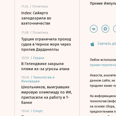
Премия Импул
11:24
/ Политика
Index: Сийярто
заподозрили во
взяточничестве
11:09
/ Политика
Турция ограничила проход
Скачать дл
судов в Черное море через
пролив Дарданеллы
10:56
/
Страна
Любое использов
В Геленджике закрыли
правил перепеч
пляжи из-за угрозы атаки
Новости, аналити
10:48
/
Технологии и
данном сайте, не
Инновации
продаже каких-л
Школьников, выигравших
мировую олимпиаду по ИИ,
На информацион
пригласили на работу в Т-
технологии (инф
банке
на основе сбора,
10:48
/
Спорт
предпочтениям п