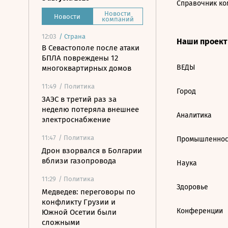
Справочник ко
Новости
Новости
компаний
12:03
/
Страна
Наши проек
В Севастополе после атаки
БПЛА повреждены 12
ВЕДЫ
многоквартирных домов
11:49
/ Политика
Город
ЗАЭС в третий раз за
неделю потеряла внешнее
Аналитика
электроснабжение
11:47
/ Политика
Промышленнос
Дрон взорвался в Болгарии
вблизи газопровода
Наука
11:29
/ Политика
Здоровье
Медведев: переговоры по
конфликту Грузии и
Конференции
Южной Осетии были
сложными