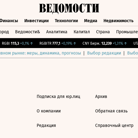
Финансы
Инвестиции
Технологии
Медиа
Недвижимость
ород
Ведомости&
Аналитика
Капитал
Страна
Промышле
а
Финансы
Инвестиции
Технологии
Медиа
Недвижимос
RGBI
115,3
+0,1%
↑
RGBITR
777,1
+0,19%
↑
CNY Бирж.
12,239
+1,31%
↑
UTA
ивном рынке: меры, динамика, прогнозы
Выбор редакции
Выбо
Подписка для юр.лиц
Архив
О компании
Обратная связь
Редакция
Справочный центр