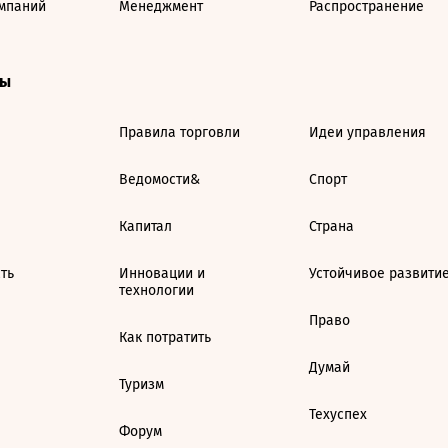
мпаний
Менеджмент
Распространение
ты
Правила торговли
Идеи управления
Ведомости&
Спорт
Капитал
Страна
ть
Инновации и
Устойчивое развити
технологии
Право
Как потратить
Думай
Туризм
Техуспех
Форум