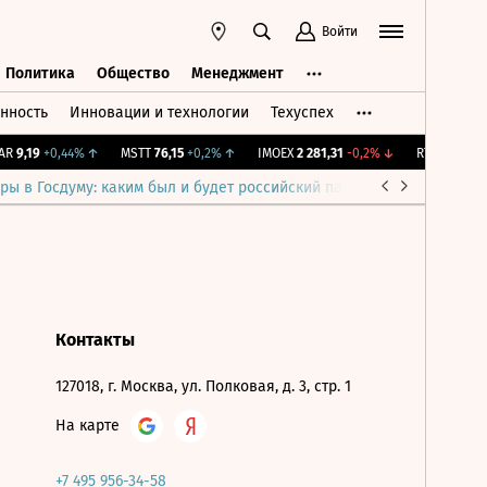
Войти
Политика
Общество
Менеджмент
нность
Инновации и технологии
Техуспех
ть
Политика
Общество
Менеджмент
R
9,19
+0,44%
↑
MSTT
76,15
+0,2%
↑
IMOEX
2 281,31
-0,2%
↓
RTSI
874,64
-
ры в Госдуму: каким был и будет российский парламент
Война н
Контакты
127018, г. Москва, ул. Полковая, д. 3, стр. 1
На карте
+7 495 956-34-58