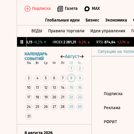
Подписка
Газета
MAX
Глобальные идеи
Бизнес
Экономика
ВЕДЫ
Правила торговли
Идеи управления
Г
Глобальные идеи
Бизнес
Экономик
4%
↑
MSTT
76,15
+0,2%
↑
IMOEX
2 281,31
-0,2%
↓
RTSI
874,64
-1,12%
↓
Ситуация на топл
КАЛЕНДАРЬ
Август
СОБЫТИЙ
Пн
Вт
Ср
Чт
Пт
Сб
Вс
1
2
3
4
5
6
7
8
9
10
11
12
13
14
15
16
Подписка
17
18
19
20
21
22
23
24
25
26
27
28
29
30
Реклама
31
РФРИТ
8 августа 2026