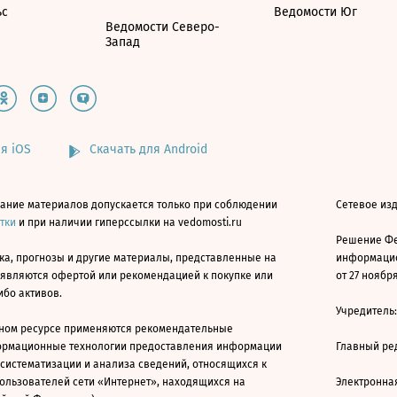
ьс
Ведомости Юг
Ведомости Северо-
Запад
я iOS
Скачать для Android
ание материалов допускается только при соблюдении
Сетевое изд
атки
и при наличии гиперссылки на vedomosti.ru
Решение Фе
ка, прогнозы и другие материалы, представленные на
информацио
 являются офертой или рекомендацией к покупке или
от 27 ноября
ибо активов.
Учредитель
ном ресурсе применяются рекомендательные
ормационные технологии предоставления информации
Главный ре
 систематизации и анализа сведений, относящихся к
ользователей сети «Интернет», находящихся на
Электронна