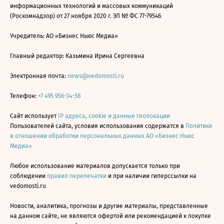
информационных технологий и массовых коммуникаций
(Роскомнадзор) от 27 ноября 2020 г. ЭЛ № ФС 77-79546
Учредитель: АО «Бизнес Ньюс Медиа»
Главный редактор: Казьмина Ирина Сергеевна
Электронная почта:
news@vedomosti.ru
Телефон:
+7 495 956-34-58
Сайт использует
IP адреса, cookie и данные геолокации
Пользователей сайта, условия использования содержатся в
Политике
в отношении обработки персональных данных АО «Бизнес Ньюс
Медиа»
Любое использование материалов допускается только при
соблюдении
правил перепечатки
и при наличии гиперссылки на
vedomosti.ru
Новости, аналитика, прогнозы и другие материалы, представленные
на данном сайте, не являются офертой или рекомендацией к покупке