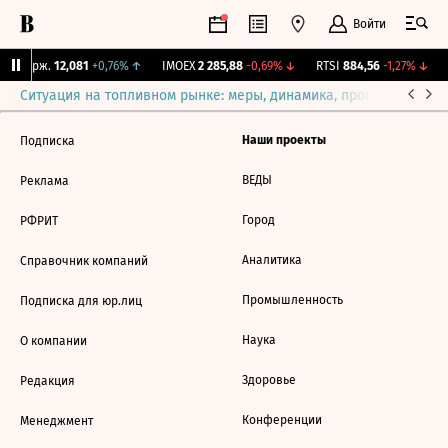
Войти
NY Бирж.
12,081
+0,76%
↑
IMOEX
2 285,88
-0,69%
↓
RTSI
884,56
-1,27%
↓
Ситуация на топливном рынке: меры, динамика, прогнозы
Выб
Наши проекты
Подписка
ВЕДЫ
Реклама
Город
РФРИТ
Аналитика
Справочник компаний
Промышленность
Подписка для юр.лиц
Наука
О компании
Здоровье
Редакция
Конференции
Менеджмент