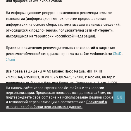
или продаже каких-либо активов.
На информационном ресурсе применяются рекомендательные
технологии (информационные технологии предоставления
информации на основе сбора, систематизации и анализа сведений,
относящихся к предпочтениям пользователей сети «Интернет»,
находящихся на территории Российской Федерации).
Правила применения рекомендательных технологий в виджетах
рекламно-обменной сети, размещенных на сайте vedomosti.ru:
СМИ2
,
24smi
Все права защищены © АО Бизнес Ньюс Медиа, ИНН/КПП
7712108141/771501001, ОГРН 1027739124775, 127018, г. Москва, вн.тер.г.
муниципальный округ Марьина Роща, ул. Полковая, д. 3, стр. 1 1999—
На нашем сайте используются cookie-файлы и технологии
2026
персонализации. Продолжая пользоваться данным сайтом, вы
ОК
подтверждаете свое
согласие
на использование файлов cookie
и технологий персонализации в соответствии с
Политикой в
отношении обработки персональных данных.