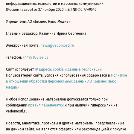
информационных технологий и массовых коммуникаций
(Роскомнадзор) от 27 ноября 2020 г. ЭЛ № ФС 77-79546
Учредитель: АО «Бизнес Ньюс Медиа»
Главный редактор: Казьмина Ирина Сергеевна
Электронная почта:
news@vedomosti.ru
Телефон:
+7 495 956-34-58
Сайт использует
IP адреса, cookie и данные геолокации
Пользователей сайта, условия использования содержатся в
Политике
в отношении обработки персональных данных АО «Бизнес Ньюс
Медиа»
Любое использование материалов допускается только при
соблюдении
правил перепечатки
и при наличии гиперссылки на
vedomosti.ru
Новости, аналитика, прогнозы и другие материалы, представленные
на данном сайте, не являются офертой или рекомендацией к покупке