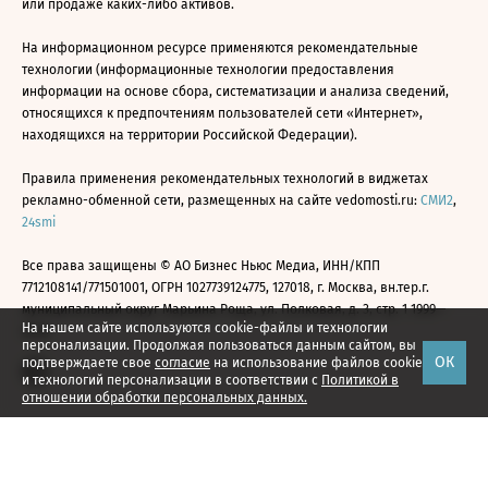
или продаже каких-либо активов.
На информационном ресурсе применяются рекомендательные
технологии (информационные технологии предоставления
информации на основе сбора, систематизации и анализа сведений,
относящихся к предпочтениям пользователей сети «Интернет»,
находящихся на территории Российской Федерации).
Правила применения рекомендательных технологий в виджетах
рекламно-обменной сети, размещенных на сайте vedomosti.ru:
СМИ2
,
24smi
Все права защищены © АО Бизнес Ньюс Медиа, ИНН/КПП
7712108141/771501001, ОГРН 1027739124775, 127018, г. Москва, вн.тер.г.
муниципальный округ Марьина Роща, ул. Полковая, д. 3, стр. 1 1999—
На нашем сайте используются cookie-файлы и технологии
2026
персонализации. Продолжая пользоваться данным сайтом, вы
ОК
подтверждаете свое
согласие
на использование файлов cookie
и технологий персонализации в соответствии с
Политикой в
отношении обработки персональных данных.