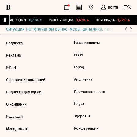
Войти
Y Бирж.
12,081
+0,76%
↑
IMOEX
2 285,88
-0,69%
↓
RTSI
884,56
-1,27%
↓
R
Ситуация на топливном рынке: меры, динамика, прогнозы
Выб
Наши проекты
Подписка
ВЕДЫ
Реклама
Город
РФРИТ
Аналитика
Справочник компаний
Промышленность
Подписка для юр.лиц
Наука
О компании
Здоровье
Редакция
Конференции
Менеджмент