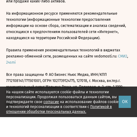
или продаже каких-либо активов.
На информационном ресурсе применяются рекомендательные
технологии (информационные технологии предоставления
информации на основе сбора, систематизации и анализа сведений,
относящихся к предпочтениям пользователей сети «Интернет»,
находящихся на территории Российской Федерации).
Правила применения рекомендательных технологий в виджетах
рекламно-обменной сети, размещенных на сайте vedomosti.ru:
СМИ2
,
24smi
Все права защищены © АО Бизнес Ньюс Медиа, ИНН/КПП
7712108141/771501001, ОГРН 1027739124775, 127018, г. Москва, вн.тер.г.
муниципальный округ Марьина Роща, ул. Полковая, д. 3, стр. 1 1999—
На нашем сайте используются cookie-файлы и технологии
2026
персонализации. Продолжая пользоваться данным сайтом, вы
ОК
подтверждаете свое
согласие
на использование файлов cookie
и технологий персонализации в соответствии с
Политикой в
отношении обработки персональных данных.