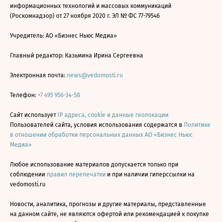
информационных технологий и массовых коммуникаций
(Роскомнадзор) от 27 ноября 2020 г. ЭЛ № ФС 77-79546
Учредитель: АО «Бизнес Ньюс Медиа»
Главный редактор: Казьмина Ирина Сергеевна
Электронная почта:
news@vedomosti.ru
Телефон:
+7 495 956-34-58
Сайт использует
IP адреса, cookie и данные геолокации
Пользователей сайта, условия использования содержатся в
Политике
в отношении обработки персональных данных АО «Бизнес Ньюс
Медиа»
Любое использование материалов допускается только при
соблюдении
правил перепечатки
и при наличии гиперссылки на
vedomosti.ru
Новости, аналитика, прогнозы и другие материалы, представленные
на данном сайте, не являются офертой или рекомендацией к покупке