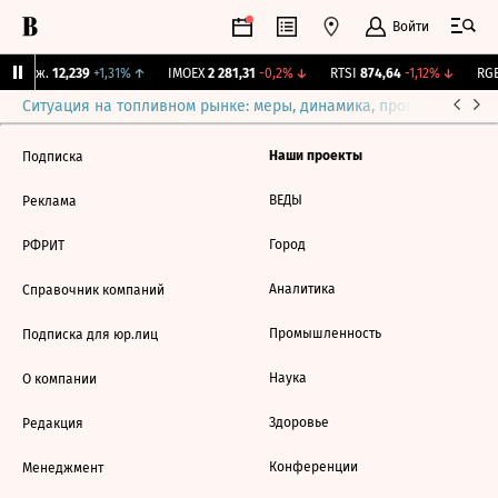
Войти
 Бирж.
12,239
+1,31%
↑
IMOEX
2 281,31
-0,2%
↓
RTSI
874,64
-1,12%
↓
RGB
Ситуация на топливном рынке: меры, динамика, прогнозы
Выб
Наши проекты
Подписка
ВЕДЫ
Реклама
Город
РФРИТ
Аналитика
Справочник компаний
Промышленность
Подписка для юр.лиц
Наука
О компании
Здоровье
Редакция
Конференции
Менеджмент