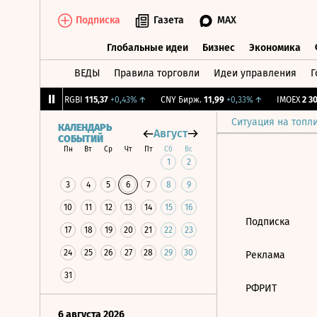
Подписка
Газета
MAX
Глобальные идеи
Бизнес
Экономика
ВЕДЫ
Правила торговли
Идеи управления
Г
Глобальные идеи
Бизнес
Экономик
93
+1,68%
↑
RGBI
115,37
+0,43%
↑
CNY Бирж.
11,99
+0,33%
↑
IMOEX
2 301
Ситуация на топл
КАЛЕНДАРЬ
Август
СОБЫТИЙ
Пн
Вт
Ср
Чт
Пт
Сб
Вс
1
2
3
4
5
6
7
8
9
10
11
12
13
14
15
16
Подписка
17
18
19
20
21
22
23
24
25
26
27
28
29
30
Реклама
31
РФРИТ
6 августа 2026