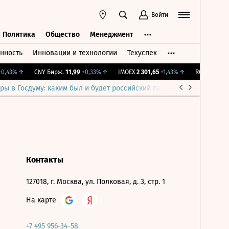
Войти
Политика
Общество
Менеджмент
нность
Инновации и технологии
Техуспех
ть
Политика
Общество
Менеджмент
,43%
↑
CNY Бирж.
11,99
+0,33%
↑
IMOEX
2 301,65
+1,43%
↑
RGBITR
776,2
ры в Госдуму: каким был и будет российский парламент
Война н
Контакты
127018, г. Москва, ул. Полковая, д. 3, стр. 1
На карте
+7 495 956-34-58