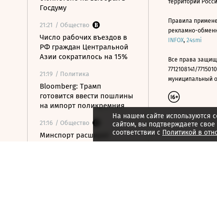
территории Росс
Госдуму
Правила примене
21:21
/ Общество
рекламно-обменно
Число рабочих въездов в
INFOX
,
24smi
РФ граждан Центральной
Азии сократилось на 15%
Все права защищ
7712108141/7715010
21:19
/ Политика
муниципальный окр
Bloomberg: Трамп
готовится ввести пошлины
на импорт поликремния
На нашем сайте используются c
21:16
/ Общество
сайтом, вы подтверждаете свое
соответствии с
Политикой в отн
Минспорт расширит
перечень спортивных
организаций для
налогового вычета
21:10
/ Экономика
Почему нефтегазовые
доходы бюджета в июле
достигли максимума с