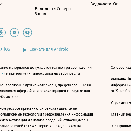
ьс
Ведомости Юг
Ведомости Северо-
Запад
я iOS
Скачать для Android
ание материалов допускается только при соблюдении
Сетевое изд
атки
и при наличии гиперссылки на vedomosti.ru
Решение Фе
ка, прогнозы и другие материалы, представленные на
информацио
 являются офертой или рекомендацией к покупке или
от 27 ноября
ибо активов.
Учредитель
ном ресурсе применяются рекомендательные
ормационные технологии предоставления информации
Главный ре
 систематизации и анализа сведений, относящихся к
ользователей сети «Интернет», находящихся на
Электронна