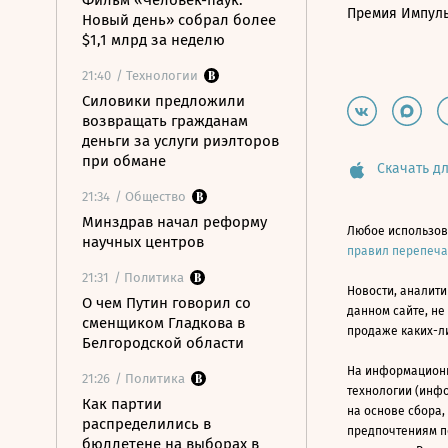
Фильм «Человек-паук:
Премия Импул
Новый день» собрал более
$1,1 млрд за неделю
21:40
/ Технологии
Силовики предложили
возвращать гражданам
деньги за услуги риэлторов
при обмане
Скачать дл
21:34
/ Общество
Минздрав начал реформу
Любое использов
научных центров
правил перепеч
21:31
/ Политика
Новости, аналити
О чем Путин говорил со
данном сайте, не
сменщиком Гладкова в
продаже каких-л
Белгородской области
На информацион
21:26
/ Политика
технологии (инф
Как партии
на основе сбора,
распределились в
предпочтениям п
бюллетене на выборах в