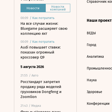
Справочник ко
Новости
Новости
компаний
00:09
/
Как потратить
Наши проек
На все случаи жизни:
Bluegame расширяет свою
ВЕДЫ
коллекцию яхт
00:09
/
Как потратить
Город
Audi повышает ставки:
показан огромный
Аналитика
кроссовер Q9
5 августа 2026
Промышленнос
21:55
/ Авто
Наука
Росстандарт запретил
продажу ряда моделей
грузовиков Dongfeng и
Здоровье
Zoomlion
Конференции
21:43
/ Медиа