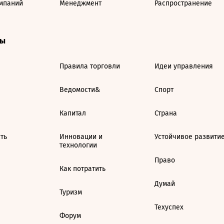
мпаний
Менеджмент
Распространение
ты
Правила торговли
Идеи управления
Ведомости&
Спорт
Капитал
Страна
ть
Инновации и
Устойчивое развити
технологии
Право
Как потратить
Думай
Туризм
Техуспех
Форум