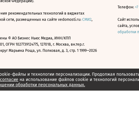
ийской Федерации).
Телефон:
+7
ния рекомендательных технологий в виджетах
й сети, размещенных на сайте vedomosti.ru:
СМИ2
,
Сайт испол
сайта, усл
обработки 
ены © АО Бизнес Ньюс Медиа, ИНН/КПП
01, ОГРН 1027739124775, 127018, г. Москва, вн.тер.г.
уг Марьина Роща, ул. Полковая, д. 3, стр. 1 1999—2026
ookie-файлы и технологии персонализации. Продолжая пользоват
согласие
на использование файлов cookie и технологий персонал
ошении обработки персональных данных.