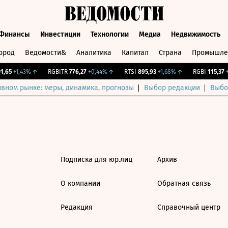
Финансы
Инвестиции
Технологии
Медиа
Недвижимость
ород
Ведомости&
Аналитика
Капитал
Страна
Промышле
а
Финансы
Инвестиции
Технологии
Медиа
Недвижимос
,65
+1,43%
↑
RGBITR
776,27
+0,44%
↑
RTSI
895,93
+1,68%
↑
RGBI
115,37
+0
ивном рынке: меры, динамика, прогнозы
Выбор редакции
Выбо
Подписка для юр.лиц
Архив
О компании
Обратная связь
Редакция
Справочный центр