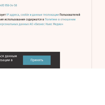
 495 956-34-58
ьзует
IP адреса, cookie и данные геолокации
Пользователей
овия использования содержатся в
Политике в отношении
персональных данных АО «Бизнес Ньюс Медиа»
ься данным
Принять
изации в