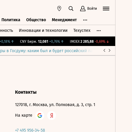
Войти
Политика
Общество
Менеджмент
нность
Инновации и технологии
Техуспех
ть
Политика
Общество
Менеджмент
0,18%
↑
CNY Бирж.
12,081
+0,76%
↑
IMOEX
2 285,88
-0,69%
↓
RGBITR
776,
ры в Госдуму: каким был и будет российский парламент
Война н
Контакты
127018, г. Москва, ул. Полковая, д. 3, стр. 1
На карте
+7 495 956-34-58