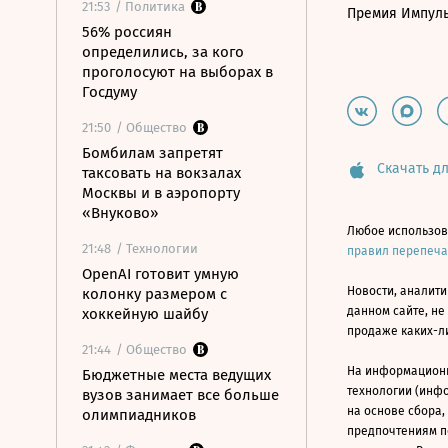
21:53
/ Политика
Премия Импул
56% россиян
определились, за кого
проголосуют на выборах в
Госдуму
21:50
/ Общество
Бомбилам запретят
Скачать дл
таксовать на вокзалах
Москвы и в аэропорту
«Внуково»
Любое использов
21:48
/ Технологии
правил перепеч
OpenAI готовит умную
Новости, аналити
колонку размером с
данном сайте, не
хоккейную шайбу
продаже каких-л
21:44
/ Общество
На информацион
Бюджетные места ведущих
технологии (инф
вузов занимает все больше
на основе сбора,
олимпиадников
предпочтениям п