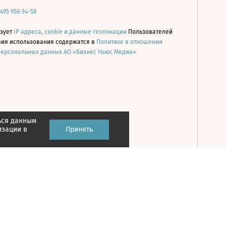
 495 956-34-58
ьзует
IP адреса, cookie и данные геолокации
Пользователей
овия использования содержатся в
Политике в отношении
персональных данных АО «Бизнес Ньюс Медиа»
ься данным
Принять
изации в