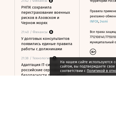
21:42
/ Финансы
территории Росс
РНПК сохранила
Правила примене
перестрахование военных
рекламно-обменно
рисков в Азовском и
INFOX
,
24smi
Черном морях
21:40
/ Финансы
Все права защищ
7712108141/7715010
У долговых консультантов
муниципальный окр
появились единые правила
работы с должниками
21:38
/ Технологии
На нашем сайте используются c
Адаптация IT-систем под
сайтом, вы подтверждаете свое
российские сертификаты
соответствии с
Политикой в отн
безопасности потребует
вложений
21:34
/ Технологии
«Мойофис» закрыл офисы
в Петербурге и Иннополисе
21:33
/ Политика