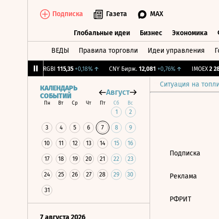
Подписка
Газета
MAX
Глобальные идеи
Бизнес
Экономика
ВЕДЫ
Правила торговли
Идеи управления
Г
Глобальные идеи
Бизнес
Экономик
56
-1,27%
↓
RGBI
115,35
+0,18%
↑
CNY Бирж.
12,081
+0,76%
↑
IMOEX
2 285
Ситуация на топл
КАЛЕНДАРЬ
Август
СОБЫТИЙ
Пн
Вт
Ср
Чт
Пт
Сб
Вс
1
2
3
4
5
6
7
8
9
10
11
12
13
14
15
16
Подписка
17
18
19
20
21
22
23
24
25
26
27
28
29
30
Реклама
31
РФРИТ
7 августа 2026