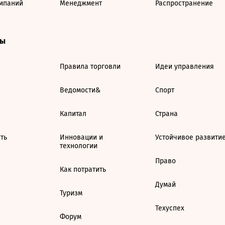
мпаний
Менеджмент
Распространение
ты
Правила торговли
Идеи управления
Ведомости&
Спорт
Капитал
Страна
ть
Инновации и
Устойчивое развити
технологии
Право
Как потратить
Думай
Туризм
Техуспех
Форум