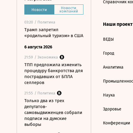
Справочник ко
Новости
Новости
компаний
03:20
/ Политика
Наши проек
Трамп запретил
«родильный туризм» в США
ВЕДЫ
6 августа 2026
Город
21:59
/ Экономика
ТПП предложила изменить
Аналитика
процедуру банкротства для
пострадавших от БПЛА
Промышленнос
селлеров
21:55
/ Политика
Наука
Только два из трех
депутатов-
Здоровье
самовыдвиженцев собрали
подписи на думские
Конференции
выборы