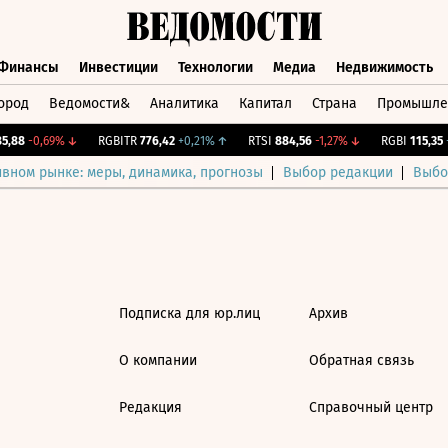
Финансы
Инвестиции
Технологии
Медиа
Недвижимость
ород
Ведомости&
Аналитика
Капитал
Страна
Промышле
а
Финансы
Инвестиции
Технологии
Медиа
Недвижимос
,88
-0,69%
↓
RGBITR
776,42
+0,21%
↑
RTSI
884,56
-1,27%
↓
RGBI
115,35
+
ивном рынке: меры, динамика, прогнозы
Выбор редакции
Выбо
Подписка для юр.лиц
Архив
О компании
Обратная связь
Редакция
Справочный центр