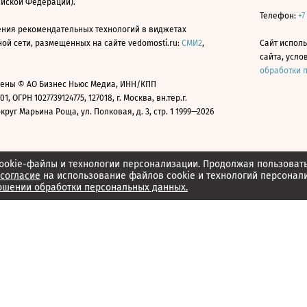
ийской Федерации).
Телефон:
+7
ния рекомендательных технологий в виджетах
й сети, размещенных на сайте vedomosti.ru:
СМИ2
,
Сайт испол
сайта, усл
обработки 
ены © АО Бизнес Ньюс Медиа, ИНН/КПП
01, ОГРН 1027739124775, 127018, г. Москва, вн.тер.г.
уг Марьина Роща, ул. Полковая, д. 3, стр. 1 1999—2026
ookie-файлы и технологии персонализации. Продолжая пользоват
согласие
на использование файлов cookie и технологий персонал
ошении обработки персональных данных.