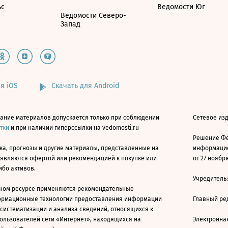
ьс
Ведомости Юг
Ведомости Северо-
Запад
я iOS
Скачать для Android
ание материалов допускается только при соблюдении
Сетевое изд
атки
и при наличии гиперссылки на vedomosti.ru
Решение Фе
ка, прогнозы и другие материалы, представленные на
информацио
 являются офертой или рекомендацией к покупке или
от 27 ноября
ибо активов.
Учредитель
ном ресурсе применяются рекомендательные
ормационные технологии предоставления информации
Главный ре
 систематизации и анализа сведений, относящихся к
ользователей сети «Интернет», находящихся на
Электронна