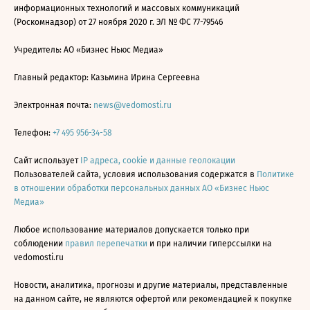
информационных технологий и массовых коммуникаций
(Роскомнадзор) от 27 ноября 2020 г. ЭЛ № ФС 77-79546
Учредитель: АО «Бизнес Ньюс Медиа»
Главный редактор: Казьмина Ирина Сергеевна
Электронная почта:
news@vedomosti.ru
Телефон:
+7 495 956-34-58
Сайт использует
IP адреса, cookie и данные геолокации
Пользователей сайта, условия использования содержатся в
Политике
в отношении обработки персональных данных АО «Бизнес Ньюс
Медиа»
Любое использование материалов допускается только при
соблюдении
правил перепечатки
и при наличии гиперссылки на
vedomosti.ru
Новости, аналитика, прогнозы и другие материалы, представленные
на данном сайте, не являются офертой или рекомендацией к покупке