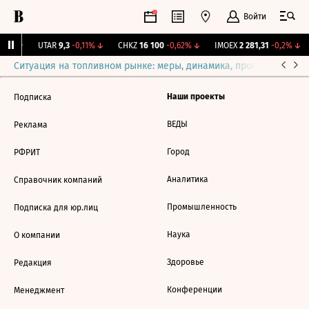
Войти
31%
↑
UTAR
9,3
-0,11%
↓
CHKZ
16 100
-0,62%
↓
IMOEX
2 281,31
-0,2%
↓
Ситуация на топливном рынке: меры, динамика, прогнозы
Выб
Наши проекты
Подписка
ВЕДЫ
Реклама
Город
РФРИТ
Аналитика
Справочник компаний
Промышленность
Подписка для юр.лиц
Наука
О компании
Здоровье
Редакция
Конференции
Менеджмент