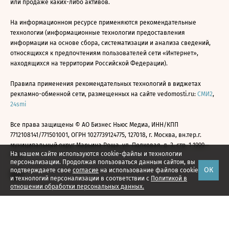
или продаже каких-либо активов.
На информационном ресурсе применяются рекомендательные
технологии (информационные технологии предоставления
информации на основе сбора, систематизации и анализа сведений,
относящихся к предпочтениям пользователей сети «Интернет»,
находящихся на территории Российской Федерации).
Правила применения рекомендательных технологий в виджетах
рекламно-обменной сети, размещенных на сайте vedomosti.ru:
СМИ2
,
24smi
Все права защищены © АО Бизнес Ньюс Медиа, ИНН/КПП
7712108141/771501001, ОГРН 1027739124775, 127018, г. Москва, вн.тер.г.
муниципальный округ Марьина Роща, ул. Полковая, д. 3, стр. 1 1999—
На нашем сайте используются cookie-файлы и технологии
2026
персонализации. Продолжая пользоваться данным сайтом, вы
ОК
подтверждаете свое
согласие
на использование файлов cookie
и технологий персонализации в соответствии с
Политикой в
отношении обработки персональных данных.