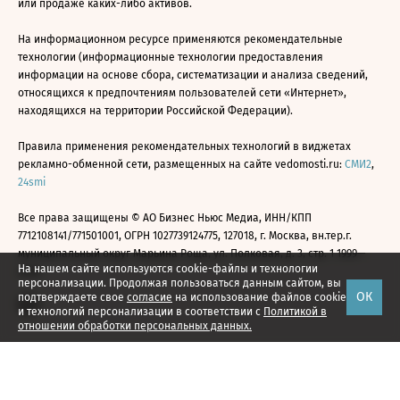
или продаже каких-либо активов.
На информационном ресурсе применяются рекомендательные
технологии (информационные технологии предоставления
информации на основе сбора, систематизации и анализа сведений,
относящихся к предпочтениям пользователей сети «Интернет»,
находящихся на территории Российской Федерации).
Правила применения рекомендательных технологий в виджетах
рекламно-обменной сети, размещенных на сайте vedomosti.ru:
СМИ2
,
24smi
Все права защищены © АО Бизнес Ньюс Медиа, ИНН/КПП
7712108141/771501001, ОГРН 1027739124775, 127018, г. Москва, вн.тер.г.
муниципальный округ Марьина Роща, ул. Полковая, д. 3, стр. 1 1999—
На нашем сайте используются cookie-файлы и технологии
2026
персонализации. Продолжая пользоваться данным сайтом, вы
ОК
подтверждаете свое
согласие
на использование файлов cookie
и технологий персонализации в соответствии с
Политикой в
отношении обработки персональных данных.