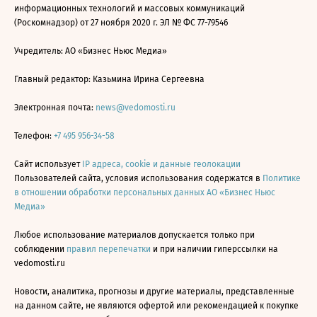
информационных технологий и массовых коммуникаций
(Роскомнадзор) от 27 ноября 2020 г. ЭЛ № ФС 77-79546
Учредитель: АО «Бизнес Ньюс Медиа»
Главный редактор: Казьмина Ирина Сергеевна
Электронная почта:
news@vedomosti.ru
Телефон:
+7 495 956-34-58
Сайт использует
IP адреса, cookie и данные геолокации
Пользователей сайта, условия использования содержатся в
Политике
в отношении обработки персональных данных АО «Бизнес Ньюс
Медиа»
Любое использование материалов допускается только при
соблюдении
правил перепечатки
и при наличии гиперссылки на
vedomosti.ru
Новости, аналитика, прогнозы и другие материалы, представленные
на данном сайте, не являются офертой или рекомендацией к покупке