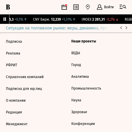
Войти
BI
115,3
+0,1%
↑
CNY Бирж.
12,239
+1,31%
↑
IMOEX
2 281,31
-0,2%
↓
RGBI
Ситуация на топливном рынке: меры, динамика, прогнозы
Выб
Наши проекты
Подписка
ВЕДЫ
Реклама
Город
РФРИТ
Аналитика
Справочник компаний
Промышленность
Подписка для юр.лиц
Наука
О компании
Здоровье
Редакция
Конференции
Менеджмент