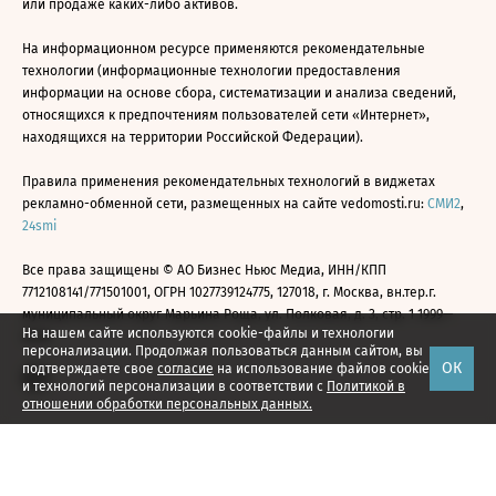
или продаже каких-либо активов.
На информационном ресурсе применяются рекомендательные
технологии (информационные технологии предоставления
информации на основе сбора, систематизации и анализа сведений,
относящихся к предпочтениям пользователей сети «Интернет»,
находящихся на территории Российской Федерации).
Правила применения рекомендательных технологий в виджетах
рекламно-обменной сети, размещенных на сайте vedomosti.ru:
СМИ2
,
24smi
Все права защищены © АО Бизнес Ньюс Медиа, ИНН/КПП
7712108141/771501001, ОГРН 1027739124775, 127018, г. Москва, вн.тер.г.
муниципальный округ Марьина Роща, ул. Полковая, д. 3, стр. 1 1999—
На нашем сайте используются cookie-файлы и технологии
2026
персонализации. Продолжая пользоваться данным сайтом, вы
ОК
подтверждаете свое
согласие
на использование файлов cookie
и технологий персонализации в соответствии с
Политикой в
отношении обработки персональных данных.