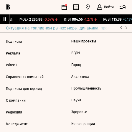
Войти
ж.
0
0%
IMOEX
2 285,88
-0,69%
↓
RTSI
884,56
-1,27%
↓
RGBI
115,39
+0,13%
Ситуация на топливном рынке: меры, динамика, прогнозы
Выб
Наши проекты
Подписка
ВЕДЫ
Реклама
Город
РФРИТ
Аналитика
Справочник компаний
Промышленность
Подписка для юр.лиц
Наука
О компании
Здоровье
Редакция
Конференции
Менеджмент