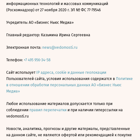
информационных технологий и массовых коммуникаций
(Роскомнадзор) от 27 ноября 2020 г. ЭЛ № ФС 77-79546
Учредитель: АО «Бизнес Ньюс Медиа»
Главный редактор: Казьмина Ирина Сергеевна
Электронная почта:
news@vedomosti.ru
Телефон:
+7 495 956-34-58
Сайт использует
IP адреса, cookie и данные геолокации
Пользователей сайта, условия использования содержатся в
Политике
в отношении обработки персональных данных АО «Бизнес Ньюс
Медиа»
Любое использование материалов допускается только при
соблюдении
правил перепечатки
и при наличии гиперссылки на
vedomosti.ru
Новости, аналитика, прогнозы и другие материалы, представленные
на данном сайте, не являются офертой или рекомендацией к покупке