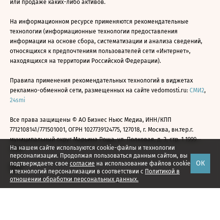
или продаже каких-либо активов.
На информационном ресурсе применяются рекомендательные
технологии (информационные технологии предоставления
информации на основе сбора, систематизации и анализа сведений,
относящихся к предпочтениям пользователей сети «Интернет»,
находящихся на территории Российской Федерации).
Правила применения рекомендательных технологий в виджетах
рекламно-обменной сети, размещенных на сайте vedomosti.ru:
СМИ2
,
24smi
Все права защищены © АО Бизнес Ньюс Медиа, ИНН/КПП
7712108141/771501001, ОГРН 1027739124775, 127018, г. Москва, вн.тер.г.
муниципальный округ Марьина Роща, ул. Полковая, д. 3, стр. 1 1999—
На нашем сайте используются cookie-файлы и технологии
2026
персонализации. Продолжая пользоваться данным сайтом, вы
ОК
подтверждаете свое
согласие
на использование файлов cookie
и технологий персонализации в соответствии с
Политикой в
отношении обработки персональных данных.