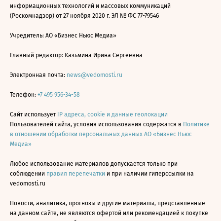
информационных технологий и массовых коммуникаций
(Роскомнадзор) от 27 ноября 2020 г. ЭЛ № ФС 77-79546
Учредитель: АО «Бизнес Ньюс Медиа»
Главный редактор: Казьмина Ирина Сергеевна
Электронная почта:
news@vedomosti.ru
Телефон:
+7 495 956-34-58
Сайт использует
IP адреса, cookie и данные геолокации
Пользователей сайта, условия использования содержатся в
Политике
в отношении обработки персональных данных АО «Бизнес Ньюс
Медиа»
Любое использование материалов допускается только при
соблюдении
правил перепечатки
и при наличии гиперссылки на
vedomosti.ru
Новости, аналитика, прогнозы и другие материалы, представленные
на данном сайте, не являются офертой или рекомендацией к покупке