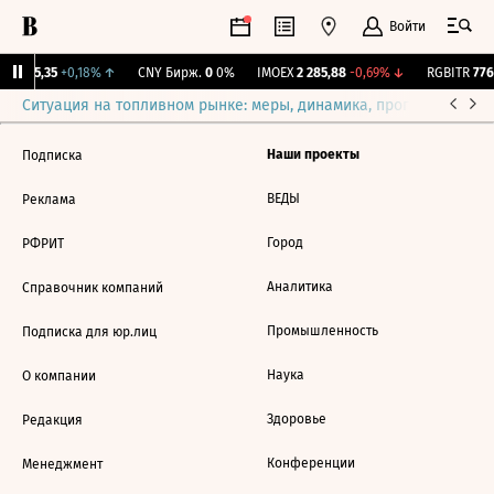
Войти
BI
115,35
+0,18%
↑
CNY Бирж.
0
0%
IMOEX
2 285,88
-0,69%
↓
RGBITR
776
Ситуация на топливном рынке: меры, динамика, прогнозы
Выб
Наши проекты
Подписка
ВЕДЫ
Реклама
Город
РФРИТ
Аналитика
Справочник компаний
Промышленность
Подписка для юр.лиц
Наука
О компании
Здоровье
Редакция
Конференции
Менеджмент