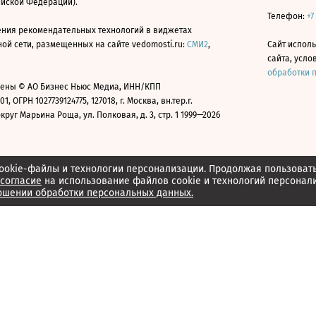
ийской Федерации).
Телефон:
+7
ния рекомендательных технологий в виджетах
й сети, размещенных на сайте vedomosti.ru:
СМИ2
,
Сайт испол
сайта, усл
обработки 
ены © АО Бизнес Ньюс Медиа, ИНН/КПП
01, ОГРН 1027739124775, 127018, г. Москва, вн.тер.г.
уг Марьина Роща, ул. Полковая, д. 3, стр. 1 1999—2026
ookie-файлы и технологии персонализации. Продолжая пользоват
согласие
на использование файлов cookie и технологий персонал
ошении обработки персональных данных.