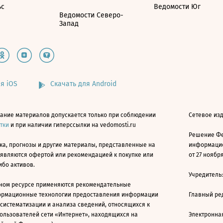
ьс
Ведомости Юг
Ведомости Северо-
Запад
я iOS
Скачать для Android
ание материалов допускается только при соблюдении
Сетевое изд
атки
и при наличии гиперссылки на vedomosti.ru
Решение Фе
ка, прогнозы и другие материалы, представленные на
информацио
 являются офертой или рекомендацией к покупке или
от 27 ноября
ибо активов.
Учредитель
ном ресурсе применяются рекомендательные
ормационные технологии предоставления информации
Главный ре
 систематизации и анализа сведений, относящихся к
ользователей сети «Интернет», находящихся на
Электронна