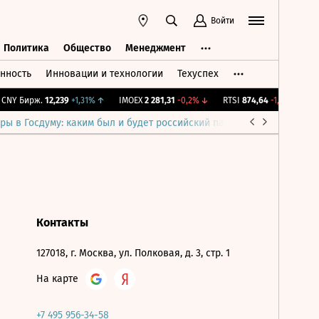
Войти
Политика
Общество
Менеджмент
нность
Инновации и технологии
Техуспех
ть
Политика
Общество
Менеджмент
NY Бирж.
12,239
+1,31%
↑
IMOEX
2 281,31
-0,2%
↓
RTSI
874,64
-1,12%
↓
R
ры в Госдуму: каким был и будет российский парламент
Война н
Контакты
127018, г. Москва, ул. Полковая, д. 3, стр. 1
На карте
+7 495 956-34-58