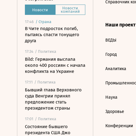
Справочник ко
Новости
Новости
компаний
17:46
/
Страна
Наши проек
В Чите подросток погиб,
пытаясь спасти тонущего
ВЕДЫ
друга
17:34
/ Политика
Город
Bild: Германия выслала
около 400 россиян с начала
Аналитика
конфликта на Украине
17:11
/ Политика
Промышленнос
Бывший глава Верховного
суда Венгрии принял
Наука
предложение стать
президентом страны
Здоровье
17:01
/ Политика
Конференции
Состояние бывшего
президента США Джо