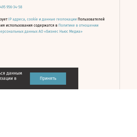
 495 956-34-58
ьзует
IP адреса, cookie и данные геолокации
Пользователей
овия использования содержатся в
Политике в отношении
персональных данных АО «Бизнес Ньюс Медиа»
ься данным
Принять
изации в