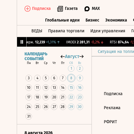
Подписка
Газета
MAX
Глобальные идеи
Бизнес
Экономика
ВЕДЫ
Правила торговли
Идеи управления
Г
Глобальные идеи
Бизнес
Экономик
86%
↑
CNY Бирж.
12,239
+1,31%
↑
IMOEX
2 281,31
-0,2%
↓
RTSI
874,64
-1,1
Ситуация на топл
КАЛЕНДАРЬ
Август
СОБЫТИЙ
Пн
Вт
Ср
Чт
Пт
Сб
Вс
1
2
3
4
5
6
7
8
9
10
11
12
13
14
15
16
Подписка
17
18
19
20
21
22
23
24
25
26
27
28
29
30
Реклама
31
РФРИТ
8 августа 2026