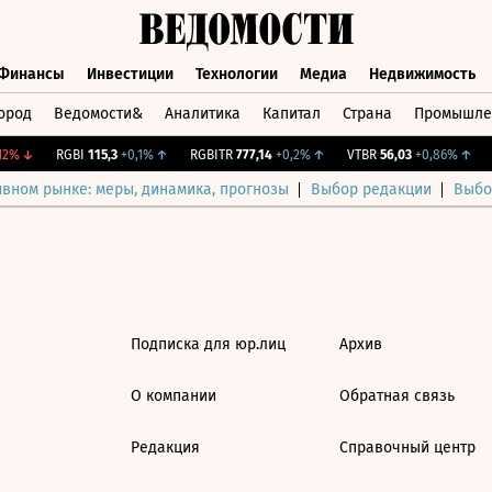
Финансы
Инвестиции
Технологии
Медиа
Недвижимость
ород
Ведомости&
Аналитика
Капитал
Страна
Промышле
а
Финансы
Инвестиции
Технологии
Медиа
Недвижимос
2%
↓
RGBI
115,3
+0,1%
↑
RGBITR
777,14
+0,2%
↑
VTBR
56,03
+0,86%
↑
C
ивном рынке: меры, динамика, прогнозы
Выбор редакции
Выбо
Подписка для юр.лиц
Архив
О компании
Обратная связь
Редакция
Справочный центр