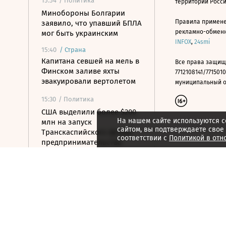
15:54
/ Политика
территории Росс
Минобороны Болгарии
Правила примене
заявило, что упавший БПЛА
рекламно-обменно
мог быть украинским
INFOX
,
24smi
15:40
/
Страна
Капитана севшей на мель в
Все права защищ
Финском заливе яхты
7712108141/7715010
эвакуировали вертолетом
муниципальный окр
15:30
/ Политика
США выделили более $200
На нашем сайте используются c
млн на запуск
сайтом, вы подтверждаете свое
Транскаспийского фонда
соответствии с
Политикой в отн
предпринимательства
15:28
/
Спорт
«Арсенал» продлил самый
долгосрочный спонсоркий
контракт в истории АПЛ
15:26
/ Политика
Вучич заявил о готовности