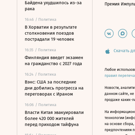
Байдена ухудшилось из-за
Премия Импул
рака
16:46
/ Политика
В Хорватии в результате
столкновения поездов
пострадали 19 человек
16:35
/ Политика
Скачать дл
Финляндия введет экзамен
на гражданство с 2027 года
Любое использов
16:24
/ Политика
правил перепеч
Вэнс: США за последние
дни добились прогресса на
Новости, аналити
переговорах с Ираном
данном сайте, не
продаже каких-л
16:06
/ Политика
Власти Китая эвакуировали
На информацион
более 420 000 жителей
технологии (инф
перед приходом тайфуна
на основе сбора,
предпочтениям п