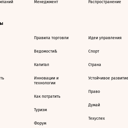
мпаний
Менеджмент
Распространение
ты
Правила торговли
Идеи управления
Ведомости&
Спорт
Капитал
Страна
ть
Инновации и
Устойчивое развити
технологии
Право
Как потратить
Думай
Туризм
Техуспех
Форум