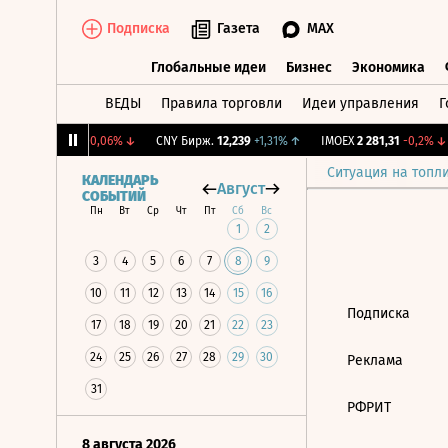
Подписка
Газета
MAX
Глобальные идеи
Бизнес
Экономика
ВЕДЫ
Правила торговли
Идеи управления
Г
Глобальные идеи
Бизнес
Экономик
RGBI
115,17
-0,06%
↓
CNY Бирж.
12,239
+1,31%
↑
IMOEX
2 281,31
-0,2%
↓
Ситуация на топл
КАЛЕНДАРЬ
Август
СОБЫТИЙ
Пн
Вт
Ср
Чт
Пт
Сб
Вс
1
2
3
4
5
6
7
8
9
10
11
12
13
14
15
16
Подписка
17
18
19
20
21
22
23
24
25
26
27
28
29
30
Реклама
31
РФРИТ
8 августа 2026