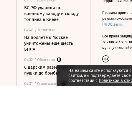
05:15
/ Политика
территории Росс
ВС РФ ударили по
Правила примене
военному заводу и складу
рекламно-обменно
топлива в Киеве
INFOX
,
24smi
04:48
/ Политика
Все права защищ
На подлете к Москве
7712108141/7715010
уничтожены еще шесть
муниципальный окр
БПЛА
04:32
/ Общество
С царским размахом: от
На нашем сайте используются c
пушки до бомбы
сайтом, вы подтверждаете свое
соответствии с
Политикой в отн
04:31
/ Стиль жизни
Так ли это: троянский конь
был военной хитростью
Одиссея?
04:31
/ Технологии
Нейросети спутали Госдеп
и довели директора до