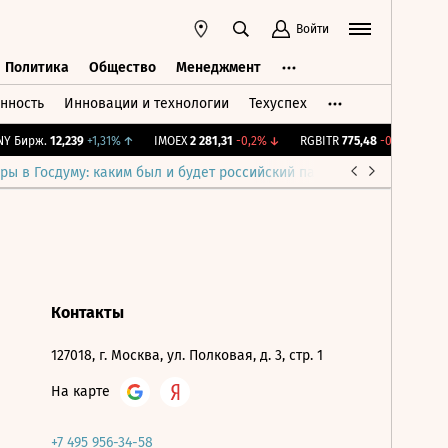
Войти
Политика
Общество
Менеджмент
нность
Инновации и технологии
Техуспех
ть
Политика
Общество
Менеджмент
 Бирж.
12,239
+1,31%
↑
IMOEX
2 281,31
-0,2%
↓
RGBITR
775,48
-0,03%
↓
R
ры в Госдуму: каким был и будет российский парламент
Война н
Контакты
127018, г. Москва, ул. Полковая, д. 3, стр. 1
На карте
+7 495 956-34-58