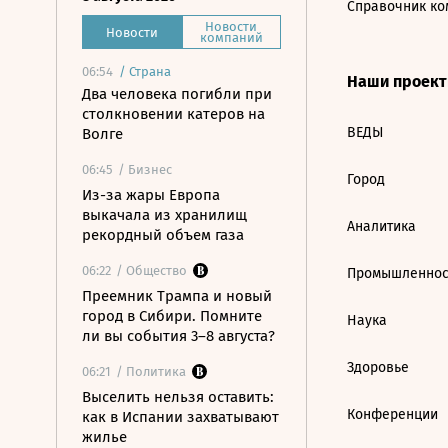
Справочник ко
Новости
Новости
компаний
06:54
/
Страна
Наши проек
Два человека погибли при
столкновении катеров на
ВЕДЫ
Волге
06:45
/ Бизнес
Город
Из-за жары Европа
выкачала из хранилищ
Аналитика
рекордный объем газа
06:22
/ Общество
Промышленнос
Преемник Трампа и новый
город в Сибири. Помните
Наука
ли вы события 3–8 августа?
Здоровье
06:21
/ Политика
Выселить нельзя оставить:
Конференции
как в Испании захватывают
жилье