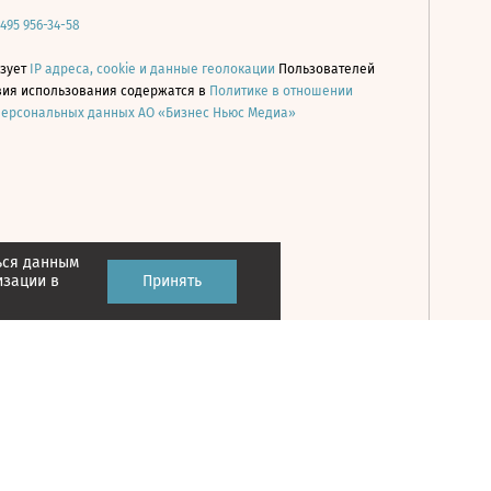
 495 956-34-58
ьзует
IP адреса, cookie и данные геолокации
Пользователей
овия использования содержатся в
Политике в отношении
персональных данных АО «Бизнес Ньюс Медиа»
ься данным
Принять
изации в