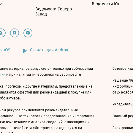
ьс
Ведомости Юг
Ведомости Северо-
Запад
я iOS
Скачать для Android
ание материалов допускается только при соблюдении
Сетевое изд
атки
и при наличии гиперссылки на vedomosti.ru
Решение Фе
ка, прогнозы и другие материалы, представленные на
информацио
 являются офертой или рекомендацией к покупке или
от 27 ноября
ибо активов.
Учредитель
ном ресурсе применяются рекомендательные
ормационные технологии предоставления информации
Главный ре
 систематизации и анализа сведений, относящихся к
ользователей сети «Интернет», находящихся на
Электронна