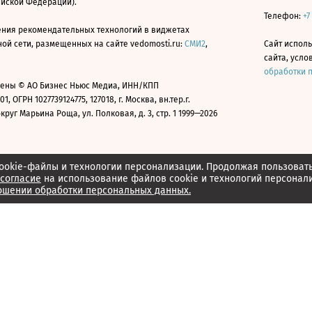
ийской Федерации).
Телефон:
+7
ния рекомендательных технологий в виджетах
й сети, размещенных на сайте vedomosti.ru:
СМИ2
,
Сайт испол
сайта, усл
обработки 
ены © АО Бизнес Ньюс Медиа, ИНН/КПП
01, ОГРН 1027739124775, 127018, г. Москва, вн.тер.г.
уг Марьина Роща, ул. Полковая, д. 3, стр. 1 1999—2026
ookie-файлы и технологии персонализации. Продолжая пользоват
согласие
на использование файлов cookie и технологий персонал
ошении обработки персональных данных.