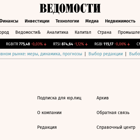
Финансы
Инвестиции
Технологии
Медиа
Недвижимость
ород
Ведомости&
Аналитика
Капитал
Страна
Промышле
а
Финансы
Инвестиции
Технологии
Медиа
Недвижимос
RGBITR
775,48
-0,03%
↓
RTSI
874,64
-1,12%
↓
RGBI
115,17
-0,06%
↓
CNY
ивном рынке: меры, динамика, прогнозы
Выбор редакции
Выбо
Подписка для юр.лиц
Архив
О компании
Обратная связь
Редакция
Справочный центр