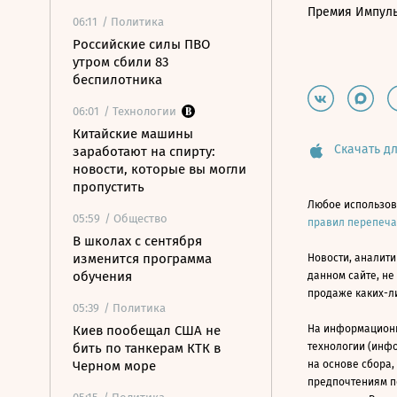
Премия Импул
06:11
/ Политика
Российские силы ПВО
утром сбили 83
беспилотника
06:01
/ Технологии
Китайские машины
Скачать дл
заработают на спирту:
новости, которые вы могли
пропустить
Любое использов
05:59
/ Общество
правил перепеч
В школах с сентября
изменится программа
Новости, аналити
обучения
данном сайте, не
продаже каких-л
05:39
/ Политика
Киев пообещал США не
На информацион
бить по танкерам КТК в
технологии (инф
Черном море
на основе сбора,
предпочтениям п