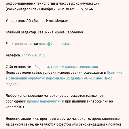
информационных технологий и массовых коммуникаций
(Роскомнадзор) от 27 ноября 2020 г. ЭЛ № ФС 77-79546
Учредитель: АО «Бизнес Ньюс Медиа»
Главный редактор: Казьмина Ирина Сергеевна
Электронная почта:
news@vedomosti.ru
Телефон:
+7 495 956-34-58
Сайт использует
IP адреса, cookie и данные геолокации
Пользователей сайта, условия использования содержатся в
Политике
в отношении обработки персональных данных АО «Бизнес Ньюс
Медиа»
Любое использование материалов допускается только при
соблюдении
правил перепечатки
и при наличии гиперссылки на
vedomosti.ru
Новости, аналитика, прогнозы и другие материалы, представленные
на данном сайте, не являются офертой или рекомендацией к покупке