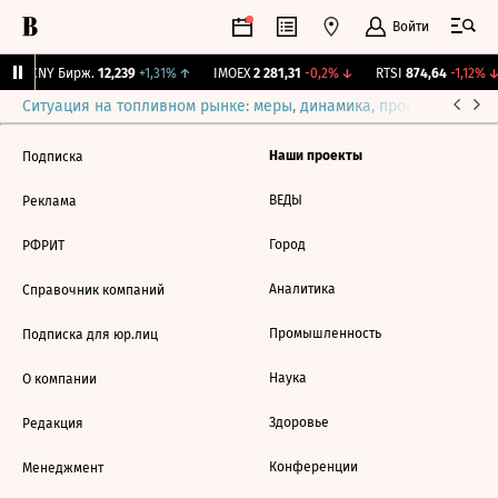
Войти
↓
CNY Бирж.
12,239
+1,31%
↑
IMOEX
2 281,31
-0,2%
↓
RTSI
874,64
-1,12%
↓
Ситуация на топливном рынке: меры, динамика, прогнозы
Выб
Наши проекты
Подписка
ВЕДЫ
Реклама
Город
РФРИТ
Аналитика
Справочник компаний
Промышленность
Подписка для юр.лиц
Наука
О компании
Здоровье
Редакция
Конференции
Менеджмент