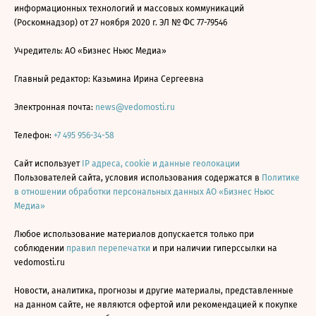
информационных технологий и массовых коммуникаций
(Роскомнадзор) от 27 ноября 2020 г. ЭЛ № ФС 77-79546
Учредитель: АО «Бизнес Ньюс Медиа»
Главный редактор: Казьмина Ирина Сергеевна
Электронная почта:
news@vedomosti.ru
Телефон:
+7 495 956-34-58
Сайт использует
IP адреса, cookie и данные геолокации
Пользователей сайта, условия использования содержатся в
Политике
в отношении обработки персональных данных АО «Бизнес Ньюс
Медиа»
Любое использование материалов допускается только при
соблюдении
правил перепечатки
и при наличии гиперссылки на
vedomosti.ru
Новости, аналитика, прогнозы и другие материалы, представленные
на данном сайте, не являются офертой или рекомендацией к покупке