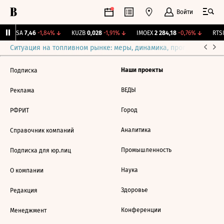
Войти
ARSA
7,46
-1,84%
↓
KUZB
0,028
-1,91%
↓
IMOEX
2 284,18
-0,76%
↓
RTSI
Ситуация на топливном рынке: меры, динамика, прогнозы
Выб
Наши проекты
Подписка
ВЕДЫ
Реклама
Город
РФРИТ
Аналитика
Справочник компаний
Промышленность
Подписка для юр.лиц
Наука
О компании
Здоровье
Редакция
Конференции
Менеджмент