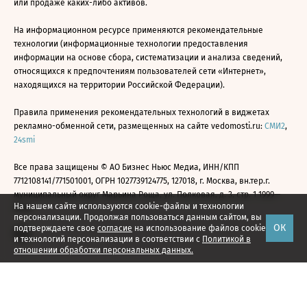
или продаже каких-либо активов.
На информационном ресурсе применяются рекомендательные
технологии (информационные технологии предоставления
информации на основе сбора, систематизации и анализа сведений,
относящихся к предпочтениям пользователей сети «Интернет»,
находящихся на территории Российской Федерации).
Правила применения рекомендательных технологий в виджетах
рекламно-обменной сети, размещенных на сайте vedomosti.ru:
СМИ2
,
24smi
Все права защищены © АО Бизнес Ньюс Медиа, ИНН/КПП
7712108141/771501001, ОГРН 1027739124775, 127018, г. Москва, вн.тер.г.
муниципальный округ Марьина Роща, ул. Полковая, д. 3, стр. 1 1999—
На нашем сайте используются cookie-файлы и технологии
2026
персонализации. Продолжая пользоваться данным сайтом, вы
ОК
подтверждаете свое
согласие
на использование файлов cookie
и технологий персонализации в соответствии с
Политикой в
отношении обработки персональных данных.