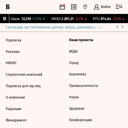
Войти
CNY Бирж.
12,239
+1,31%
↑
IMOEX
2 281,31
-0,2%
↓
RTSI
874,64
-1,12%
↓
Ситуация на топливном рынке: меры, динамика, прогнозы
Выб
Наши проекты
Подписка
ВЕДЫ
Реклама
Город
РФРИТ
Аналитика
Справочник компаний
Промышленность
Подписка для юр.лиц
Наука
О компании
Здоровье
Редакция
Конференции
Менеджмент