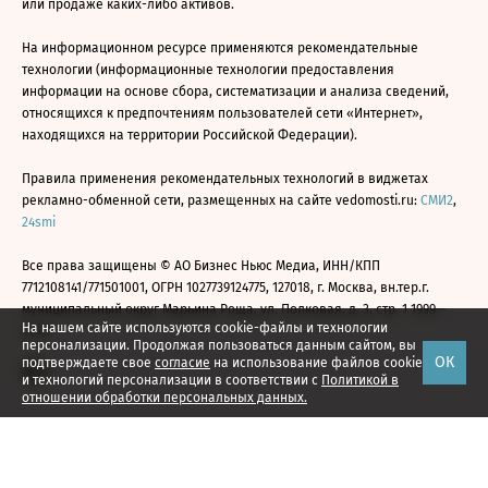
или продаже каких-либо активов.
На информационном ресурсе применяются рекомендательные
технологии (информационные технологии предоставления
информации на основе сбора, систематизации и анализа сведений,
относящихся к предпочтениям пользователей сети «Интернет»,
находящихся на территории Российской Федерации).
Правила применения рекомендательных технологий в виджетах
рекламно-обменной сети, размещенных на сайте vedomosti.ru:
СМИ2
,
24smi
Все права защищены © АО Бизнес Ньюс Медиа, ИНН/КПП
7712108141/771501001, ОГРН 1027739124775, 127018, г. Москва, вн.тер.г.
муниципальный округ Марьина Роща, ул. Полковая, д. 3, стр. 1 1999—
На нашем сайте используются cookie-файлы и технологии
2026
персонализации. Продолжая пользоваться данным сайтом, вы
ОК
подтверждаете свое
согласие
на использование файлов cookie
и технологий персонализации в соответствии с
Политикой в
отношении обработки персональных данных.