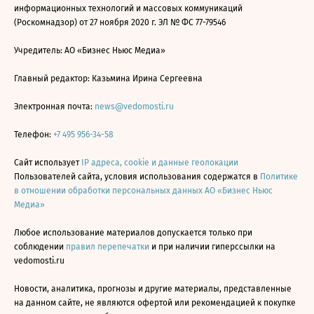
информационных технологий и массовых коммуникаций
(Роскомнадзор) от 27 ноября 2020 г. ЭЛ № ФС 77-79546
Учредитель: АО «Бизнес Ньюс Медиа»
Главный редактор: Казьмина Ирина Сергеевна
Электронная почта:
news@vedomosti.ru
Телефон:
+7 495 956-34-58
Сайт использует
IP адреса, cookie и данные геолокации
Пользователей сайта, условия использования содержатся в
Политике
в отношении обработки персональных данных АО «Бизнес Ньюс
Медиа»
Любое использование материалов допускается только при
соблюдении
правил перепечатки
и при наличии гиперссылки на
vedomosti.ru
Новости, аналитика, прогнозы и другие материалы, представленные
на данном сайте, не являются офертой или рекомендацией к покупке