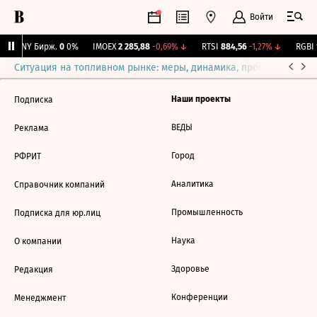
Войти
CNY Бирж.
0
0%
IMOEX
2 285,88
-0,69%
↓
RTSI
884,56
-1,27%
↓
RGBI
1
Ситуация на топливном рынке: меры, динамика, прогнозы
Выб
Наши проекты
Подписка
ВЕДЫ
Реклама
Город
РФРИТ
Аналитика
Справочник компаний
Промышленность
Подписка для юр.лиц
Наука
О компании
Здоровье
Редакция
Конференции
Менеджмент