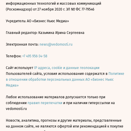
информационных технологий и массовых коммуникаций
(Роскомнадзор) от 27 ноября 2020 г. ЭЛ № ФС 77-79546
Учредитель: АО «Бизнес Ньюс Медиа»
Главный редактор: Казьмина Ирина Сергеевна
Электронная почта:
news@vedomosti.ru
Телефон:
+7 495 956-34-58
Сайт использует
IP адреса, cookie и данные геолокации
Пользователей сайта, условия использования содержатся в
Политике
в отношении обработки персональных данных АО «Бизнес Ньюс
Медиа»
Любое использование материалов допускается только при
соблюдении
правил перепечатки
и при наличии гиперссылки на
vedomosti.ru
Новости, аналитика, прогнозы и другие материалы, представленные
на данном сайте, не являются офертой или рекомендацией к покупке