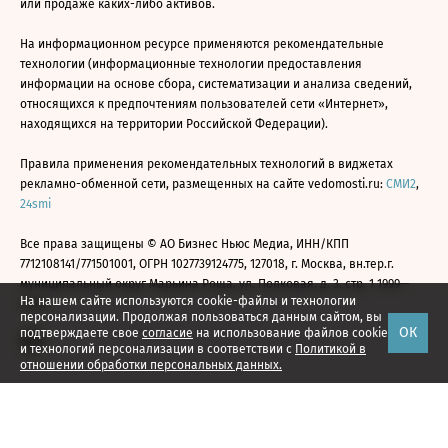
или продаже каких-либо активов.
На информационном ресурсе применяются рекомендательные
технологии (информационные технологии предоставления
информации на основе сбора, систематизации и анализа сведений,
относящихся к предпочтениям пользователей сети «Интернет»,
находящихся на территории Российской Федерации).
Правила применения рекомендательных технологий в виджетах
рекламно-обменной сети, размещенных на сайте vedomosti.ru:
СМИ2
,
24smi
Все права защищены © АО Бизнес Ньюс Медиа, ИНН/КПП
7712108141/771501001, ОГРН 1027739124775, 127018, г. Москва, вн.тер.г.
муниципальный округ Марьина Роща, ул. Полковая, д. 3, стр. 1 1999—
На нашем сайте используются cookie-файлы и технологии
2026
персонализации. Продолжая пользоваться данным сайтом, вы
ОК
подтверждаете свое
согласие
на использование файлов cookie
и технологий персонализации в соответствии с
Политикой в
отношении обработки персональных данных.