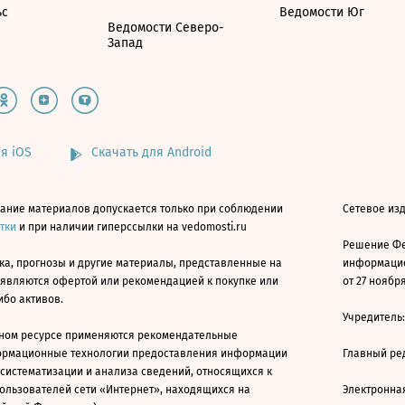
ьс
Ведомости Юг
Ведомости Северо-
Запад
я iOS
Скачать для Android
ание материалов допускается только при соблюдении
Сетевое изд
атки
и при наличии гиперссылки на vedomosti.ru
Решение Фе
ка, прогнозы и другие материалы, представленные на
информацио
 являются офертой или рекомендацией к покупке или
от 27 ноября
ибо активов.
Учредитель
ном ресурсе применяются рекомендательные
ормационные технологии предоставления информации
Главный ре
 систематизации и анализа сведений, относящихся к
ользователей сети «Интернет», находящихся на
Электронна