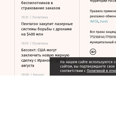
территории Росс
беспилотников в
страхование заказов
Правила примене
рекламно-обменно
19:31
/ Политика
INFOX
,
24smi
Пентагон закупит лазерные
системы борьбы с дронами
Все права защищ
на $400 млн
7712108141/7715010
муниципальный окр
19:19
/ Политика
Бессент: США могут
заключить новую мирную
сделку с Ираном 7 или 8
На нашем сайте используются c
августа
сайтом, вы подтверждаете свое
соответствии с
Политикой в отн
19:00
/ Бизнес
Аукцион по продаже
Рижского вокзала вновь не
состоялся
18:44
/ Политика
В Раде призвали Федорова
отправиться служить в ВСУ