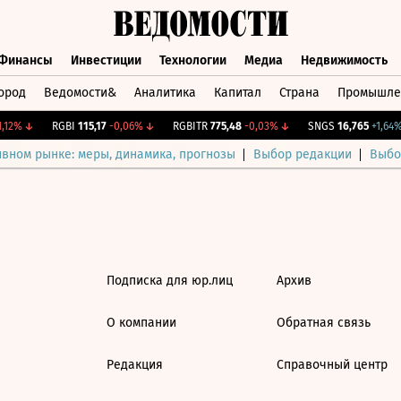
Финансы
Инвестиции
Технологии
Медиа
Недвижимость
ород
Ведомости&
Аналитика
Капитал
Страна
Промышле
а
Финансы
Инвестиции
Технологии
Медиа
Недвижимос
,12%
↓
RGBI
115,17
-0,06%
↓
RGBITR
775,48
-0,03%
↓
SNGS
16,765
+1,64%
ивном рынке: меры, динамика, прогнозы
Выбор редакции
Выбо
Подписка для юр.лиц
Архив
О компании
Обратная связь
Редакция
Справочный центр