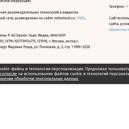
ийской Федерации).
Телефон:
+7
ния рекомендательных технологий в виджетах
й сети, размещенных на сайте vedomosti.ru:
СМИ2
,
Сайт испол
сайта, усл
обработки 
ены © АО Бизнес Ньюс Медиа, ИНН/КПП
01, ОГРН 1027739124775, 127018, г. Москва, вн.тер.г.
уг Марьина Роща, ул. Полковая, д. 3, стр. 1 1999—2026
ookie-файлы и технологии персонализации. Продолжая пользоват
согласие
на использование файлов cookie и технологий персонал
ошении обработки персональных данных.