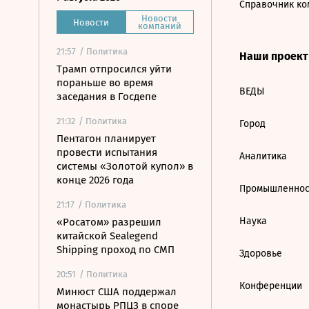
Справочник ко
Новости
Новости
компаний
21:57
/ Политика
Наши проек
Трамп отпросился уйти
пораньше во время
ВЕДЫ
заседания в Госдепе
21:32
/ Политика
Город
Пентагон планирует
провести испытания
Аналитика
системы «Золотой купол» в
конце 2026 года
Промышленнос
21:17
/ Политика
Наука
«Росатом» разрешил
китайской Sealegend
Shipping проход по СМП
Здоровье
20:51
/ Политика
Конференции
Минюст США поддержал
монастырь РПЦЗ в споре