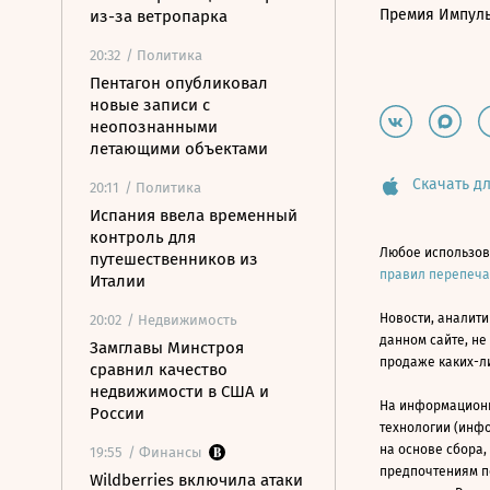
Премия Импул
из-за ветропарка
20:32
/ Политика
Пентагон опубликовал
новые записи с
неопознанными
летающими объектами
Скачать дл
20:11
/ Политика
Испания ввела временный
контроль для
Любое использов
путешественников из
правил перепеч
Италии
Новости, аналити
20:02
/ Недвижимость
данном сайте, не
Замглавы Минстроя
продаже каких-л
сравнил качество
недвижимости в США и
На информацион
России
технологии (инф
на основе сбора,
19:55
/ Финансы
предпочтениям п
Wildberries включила атаки