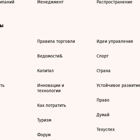
мпаний
Менеджмент
Распространение
ты
Правила торговли
Идеи управления
Ведомости&
Спорт
Капитал
Страна
ть
Инновации и
Устойчивое развити
технологии
Право
Как потратить
Думай
Туризм
Техуспех
Форум