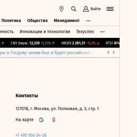
Войти
Политика
Общество
Менеджмент
нность
Инновации и технологии
Техуспех
ть
Политика
Общество
Менеджмент
↑
CNY Бирж.
12,239
+1,31%
↑
IMOEX
2 281,31
-0,2%
↓
RTSI
874,64
-1,12%
ры в Госдуму: каким был и будет российский парламент
Война н
Контакты
127018, г. Москва, ул. Полковая, д. 3, стр. 1
На карте
+7 495 956-34-58