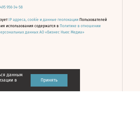
 495 956-34-58
ьзует
IP адреса, cookie и данные геолокации
Пользователей
овия использования содержатся в
Политике в отношении
персональных данных АО «Бизнес Ньюс Медиа»
ься данным
Принять
изации в