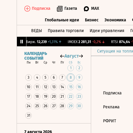
Подписка
Газета
MAX
Глобальные идеи
Бизнес
Экономика
ВЕДЫ
Правила торговли
Идеи управления
Г
Глобальные идеи
Бизнес
Экономик
,64%
↑
CNY Бирж.
12,239
+1,31%
↑
IMOEX
2 281,31
-0,2%
↓
RTSI
874,64
-1
Ситуация на топл
КАЛЕНДАРЬ
Август
СОБЫТИЙ
Пн
Вт
Ср
Чт
Пт
Сб
Вс
1
2
3
4
5
6
7
8
9
10
11
12
13
14
15
16
Подписка
17
18
19
20
21
22
23
24
25
26
27
28
29
30
Реклама
31
РФРИТ
7 августа 2026