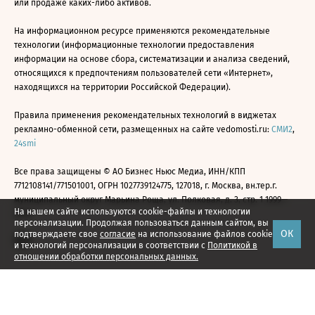
или продаже каких-либо активов.
На информационном ресурсе применяются рекомендательные
технологии (информационные технологии предоставления
информации на основе сбора, систематизации и анализа сведений,
относящихся к предпочтениям пользователей сети «Интернет»,
находящихся на территории Российской Федерации).
Правила применения рекомендательных технологий в виджетах
рекламно-обменной сети, размещенных на сайте vedomosti.ru:
СМИ2
,
24smi
Все права защищены © АО Бизнес Ньюс Медиа, ИНН/КПП
7712108141/771501001, ОГРН 1027739124775, 127018, г. Москва, вн.тер.г.
муниципальный округ Марьина Роща, ул. Полковая, д. 3, стр. 1 1999—
На нашем сайте используются cookie-файлы и технологии
2026
персонализации. Продолжая пользоваться данным сайтом, вы
ОК
подтверждаете свое
согласие
на использование файлов cookie
и технологий персонализации в соответствии с
Политикой в
отношении обработки персональных данных.