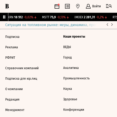
Войти
AKRN
18 512
-0,02%
↓
MSTT
75,9
-0,13%
↓
IMOEX
2 281,31
-0,2%
↓
RTS
Ситуация на топливном рынке: меры, динамика, прогнозы
Выб
Наши проекты
Подписка
ВЕДЫ
Реклама
Город
РФРИТ
Аналитика
Справочник компаний
Промышленность
Подписка для юр.лиц
Наука
О компании
Здоровье
Редакция
Конференции
Менеджмент