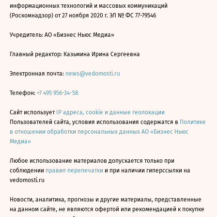
информационных технологий и массовых коммуникаций
(Роскомнадзор) от 27 ноября 2020 г. ЭЛ № ФС 77-79546
Учредитель: АО «Бизнес Ньюс Медиа»
Главный редактор: Казьмина Ирина Сергеевна
Электронная почта:
news@vedomosti.ru
Телефон:
+7 495 956-34-58
Сайт использует
IP адреса, cookie и данные геолокации
Пользователей сайта, условия использования содержатся в
Политике
в отношении обработки персональных данных АО «Бизнес Ньюс
Медиа»
Любое использование материалов допускается только при
соблюдении
правил перепечатки
и при наличии гиперссылки на
vedomosti.ru
Новости, аналитика, прогнозы и другие материалы, представленные
на данном сайте, не являются офертой или рекомендацией к покупке