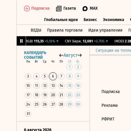
Подписка
Газета
MAX
Глобальные идеи
Бизнес
Экономика
ВЕДЫ
Правила торговли
Идеи управления
Г
Глобальные идеи
Бизнес
Экономик
56
-1,27%
↓
RGBI
115,35
+0,18%
↑
CNY Бирж.
12,081
+0,76%
↑
IMOEX
2 285
Ситуация на топл
КАЛЕНДАРЬ
Август
СОБЫТИЙ
Пн
Вт
Ср
Чт
Пт
Сб
Вс
1
2
3
4
5
6
7
8
9
10
11
12
13
14
15
16
Подписка
17
18
19
20
21
22
23
24
25
26
27
28
29
30
Реклама
31
РФРИТ
6 августа 2026