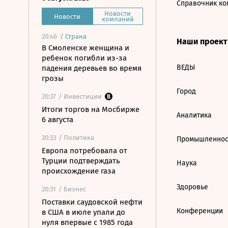
Справочник ко
Новости
Новости
компаний
20:46
/
Страна
Наши проек
В Смоленске женщина и
ребенок погибли из-за
ВЕДЫ
падения деревьев во время
грозы
Город
20:37
/ Инвестиции
Итоги торгов на Мосбирже
Аналитика
6 августа
20:33
/ Политика
Промышленнос
Европа потребовала от
Турции подтверждать
Наука
происхождение газа
Здоровье
20:31
/ Бизнес
Поставки саудовской нефти
Конференции
в США в июле упали до
нуля впервые с 1985 года