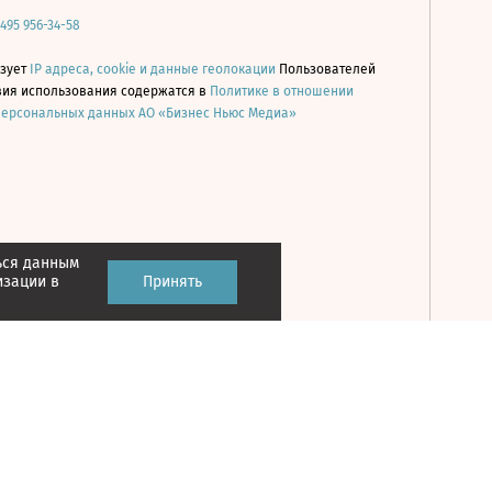
 495 956-34-58
ьзует
IP адреса, cookie и данные геолокации
Пользователей
овия использования содержатся в
Политике в отношении
персональных данных АО «Бизнес Ньюс Медиа»
ься данным
Принять
изации в