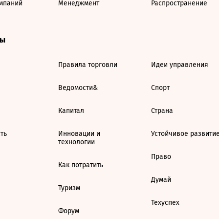
мпаний
Менеджмент
Распространение
ты
Правила торговли
Идеи управления
Ведомости&
Спорт
Капитал
Страна
ть
Инновации и
Устойчивое развити
технологии
Право
Как потратить
Думай
Туризм
Техуспех
Форум