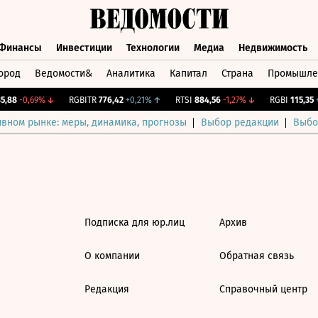
Финансы
Инвестиции
Технологии
Медиа
Недвижимость
ород
Ведомости&
Аналитика
Капитал
Страна
Промышле
а
Финансы
Инвестиции
Технологии
Медиа
Недвижимос
,88
-0,69%
↓
RGBITR
776,42
+0,21%
↑
RTSI
884,56
-1,27%
↓
RGBI
115,35
+0
ивном рынке: меры, динамика, прогнозы
Выбор редакции
Выбо
Подписка для юр.лиц
Архив
О компании
Обратная связь
Редакция
Справочный центр