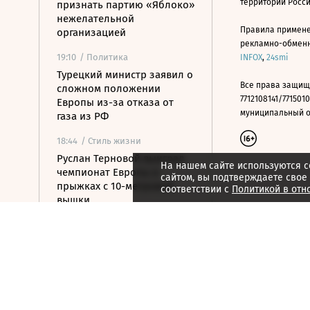
территории Росс
признать партию «Яблоко»
нежелательной
Правила примене
организацией
рекламно-обменно
19:10
/ Политика
INFOX
,
24smi
Турецкий министр заявил о
Все права защищ
сложном положении
7712108141/7715010
Европы из-за отказа от
муниципальный окр
газа из РФ
18:44
/ Стиль жизни
Руслан Терновой выиграл
На нашем сайте используются c
чемпионат Европы в
сайтом, вы подтверждаете свое
прыжках с 10-метровой
соответствии с
Политикой в отн
вышки
18:28
/
Страна
Дрон атаковал автомобиль
врио главы Шебекинского
округа Белгородской
области
18:04
/ Политика