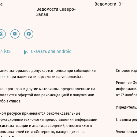
ьс
Ведомости Юг
Ведомости Северо-
Запад
я iOS
Скачать для Android
ание материалов допускается только при соблюдении
Сетевое изд
атки
и при наличии гиперссылки на vedomosti.ru
Решение Фе
ка, прогнозы и другие материалы, представленные на
информацио
 являются офертой или рекомендацией к покупке или
от 27 ноября
ибо активов.
Учредитель
ном ресурсе применяются рекомендательные
ормационные технологии предоставления информации
Главный ре
 систематизации и анализа сведений, относящихся к
ользователей сети «Интернет», находящихся на
Электронна