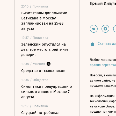
Премия Импул
20:10
/ Политика
Визит главы дипломатии
Ватикана в Москву
запланирован на 25-28
августа
19:57
/ Политика
Скачать дл
Зеленский опустился на
девятое место в рейтинге
доверия
Любое использов
19:38
/ Мнения
правил перепеч
Средство от сквозняков
Новости, аналити
19:36
/ Общество
данном сайте, не
продаже каких-л
Синоптики предупредили о
сильном ливне в Москве 7
На информацион
августа
технологии (инф
19:19
/ Политика
на основе сбора,
предпочтениям п
Слуцкий потребовал