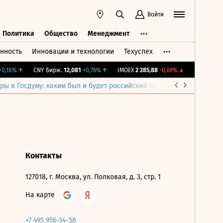
Войти
Политика
Общество
Менеджмент
нность
Инновации и технологии
Техуспех
ть
Политика
Общество
Менеджмент
,18%
↑
CNY Бирж.
12,081
+0,76%
↑
IMOEX
2 285,88
-0,69%
↓
RGBITR
776,
ры в Госдуму: каким был и будет российский парламент
Война н
Контакты
127018, г. Москва, ул. Полковая, д. 3, стр. 1
На карте
+7 495 956-34-58