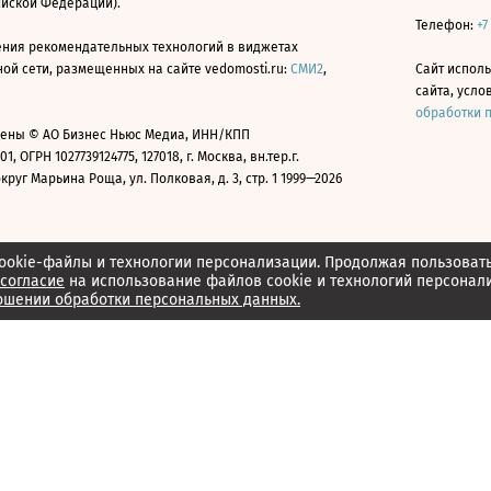
ийской Федерации).
Телефон:
+7
ния рекомендательных технологий в виджетах
й сети, размещенных на сайте vedomosti.ru:
СМИ2
,
Сайт испол
сайта, усл
обработки 
ены © АО Бизнес Ньюс Медиа, ИНН/КПП
01, ОГРН 1027739124775, 127018, г. Москва, вн.тер.г.
уг Марьина Роща, ул. Полковая, д. 3, стр. 1 1999—2026
ookie-файлы и технологии персонализации. Продолжая пользоват
согласие
на использование файлов cookie и технологий персонал
ошении обработки персональных данных.