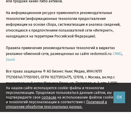
или продаже каких-либо активов.
На информационном ресурсе применяются рекомендательные
технологии (информационные технологии предоставления
информации на основе сбора, систематизации и анализа сведений,
относящихся к предпочтениям пользователей сети «Интернет»,
находящихся на территории Российской Федерации).
Правила применения рекомендательных технологий в виджетах
рекламно-обменной сети, размещенных на сайте vedomosti.ru:
СМИ2
,
24smi
Все права защищены © АО Бизнес Ньюс Медиа, ИНН/КПП
7712108141/771501001, ОГРН 1027739124775, 127018, г. Москва, вн.тер.г.
муниципальный округ Марьина Роща, ул. Полковая, д. 3, стр. 1 1999—
На нашем сайте используются cookie-файлы и технологии
2026
персонализации. Продолжая пользоваться данным сайтом, вы
ОК
подтверждаете свое
согласие
на использование файлов cookie
и технологий персонализации в соответствии с
Политикой в
отношении обработки персональных данных.