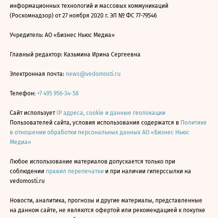
информационных технологий и массовых коммуникаций
(Роскомнадзор) от 27 ноября 2020 г. ЭЛ № ФС 77-79546
Учредитель: АО «Бизнес Ньюс Медиа»
Главный редактор: Казьмина Ирина Сергеевна
Электронная почта:
news@vedomosti.ru
Телефон:
+7 495 956-34-58
Сайт использует
IP адреса, cookie и данные геолокации
Пользователей сайта, условия использования содержатся в
Политике
в отношении обработки персональных данных АО «Бизнес Ньюс
Медиа»
Любое использование материалов допускается только при
соблюдении
правил перепечатки
и при наличии гиперссылки на
vedomosti.ru
Новости, аналитика, прогнозы и другие материалы, представленные
на данном сайте, не являются офертой или рекомендацией к покупке