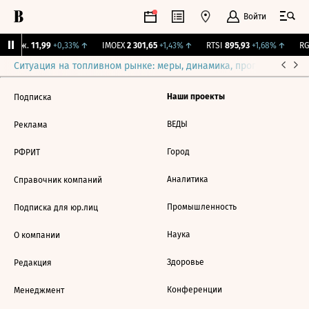
Войти
 Бирж.
11,99
+0,33%
↑
IMOEX
2 301,65
+1,43%
↑
RTSI
895,93
+1,68%
↑
RGB
Ситуация на топливном рынке: меры, динамика, прогнозы
Выб
Наши проекты
Подписка
ВЕДЫ
Реклама
Город
РФРИТ
Аналитика
Справочник компаний
Промышленность
Подписка для юр.лиц
Наука
О компании
Здоровье
Редакция
Конференции
Менеджмент