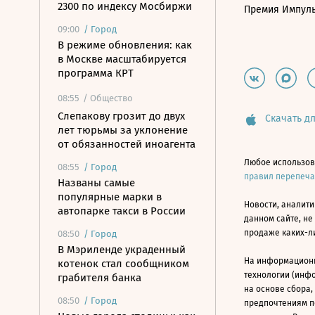
2300 по индексу Мосбиржи
Премия Импул
09:00
/
Город
В режиме обновления: как
в Москве масштабируется
программа КРТ
08:55
/ Общество
Слепакову грозит до двух
Скачать дл
лет тюрьмы за уклонение
от обязанностей иноагента
Любое использов
08:55
/
Город
правил перепеч
Названы самые
популярные марки в
Новости, аналити
автопарке такси в России
данном сайте, не
продаже каких-л
08:50
/
Город
В Мэриленде украденный
На информацион
котенок стал сообщником
технологии (инф
грабителя банка
на основе сбора,
08:50
/
Город
предпочтениям п