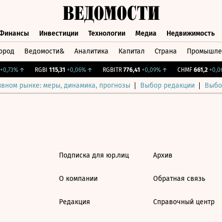
Финансы
Инвестиции
Технологии
Медиа
Недвижимость
ород
Ведомости&
Аналитика
Капитал
Страна
Промышле
а
Финансы
Инвестиции
Технологии
Медиа
Недвижимос
0,73%
↑
RGBI
115,31
+0,06%
↑
RGBITR
776,41
+0,09%
↑
CHMF
661,2
+0,06
ивном рынке: меры, динамика, прогнозы
Выбор редакции
Выбо
Подписка для юр.лиц
Архив
О компании
Обратная связь
Редакция
Справочный центр