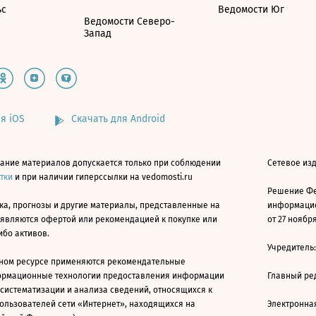
ьс
Ведомости Юг
Ведомости Северо-
Запад
я iOS
Скачать для Android
ание материалов допускается только при соблюдении
Сетевое изд
атки
и при наличии гиперссылки на vedomosti.ru
Решение Фе
ка, прогнозы и другие материалы, представленные на
информацио
 являются офертой или рекомендацией к покупке или
от 27 ноября
ибо активов.
Учредитель
ном ресурсе применяются рекомендательные
ормационные технологии предоставления информации
Главный ре
 систематизации и анализа сведений, относящихся к
ользователей сети «Интернет», находящихся на
Электронна