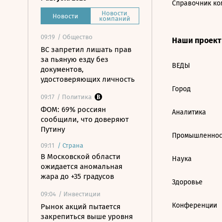
Справочник ко
Новости
Новости
компаний
09:19
/ Общество
Наши проек
ВС запретил лишать прав
за пьяную езду без
ВЕДЫ
документов,
удостоверяющих личность
Город
09:17
/ Политика
ФОМ: 69% россиян
Аналитика
сообщили, что доверяют
Путину
Промышленнос
09:11
/
Страна
В Московской области
Наука
ожидается аномальная
жара до +35 градусов
Здоровье
09:04
/ Инвестиции
Конференции
Рынок акций пытается
закрепиться выше уровня