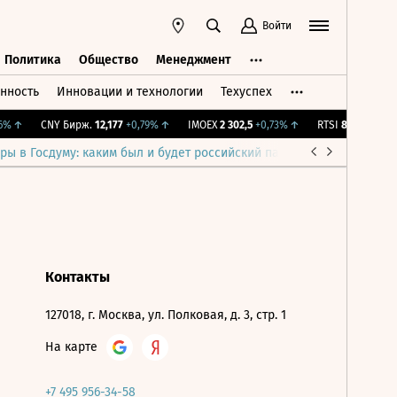
Войти
Политика
Общество
Менеджмент
нность
Инновации и технологии
Техуспех
ть
Политика
Общество
Менеджмент
%
↑
CNY Бирж.
12,177
+0,79%
↑
IMOEX
2 302,5
+0,73%
↑
RTSI
890,99
+0,73
ры в Госдуму: каким был и будет российский парламент
Война н
Контакты
127018, г. Москва, ул. Полковая, д. 3, стр. 1
На карте
+7 495 956-34-58