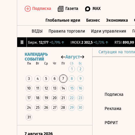
Подписка
Газета
MAX
Глобальные идеи
Бизнес
Экономика
ВЕДЫ
Правила торговли
Идеи управления
Г
Глобальные идеи
Бизнес
Экономик
,06%
↑
CNY Бирж.
12,177
+0,79%
↑
IMOEX
2 302,5
+0,73%
↑
RTSI
890,99
+
Ситуация на топл
КАЛЕНДАРЬ
Август
СОБЫТИЙ
Пн
Вт
Ср
Чт
Пт
Сб
Вс
1
2
3
4
5
6
7
8
9
10
11
12
13
14
15
16
Подписка
17
18
19
20
21
22
23
24
25
26
27
28
29
30
Реклама
31
РФРИТ
7 августа 2026