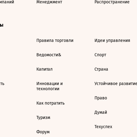
мпаний
Менеджмент
Распространение
ты
Правила торговли
Идеи управления
Ведомости&
Спорт
Капитал
Страна
ть
Инновации и
Устойчивое развити
технологии
Право
Как потратить
Думай
Туризм
Техуспех
Форум